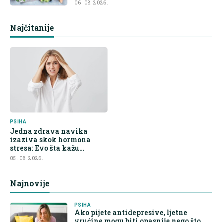
06. 08. 2026.
Najčitanije
PSIHA
Jedna zdrava navika
izaziva skok hormona
stresa: Evo šta kažu
endokrinolozi
05. 08. 2026.
Najnovije
PSIHA
Ako pijete antidepresive, ljetne
vrućine mogu biti opasnije nego što