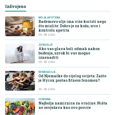
Izdvojeno
MOJA APOTEKA
Bademovo ulje ima više koristi nego
što mislite: Dobro je za kožu, srce i
kontrolu apetita
06. 08. 2026.
ZDRAVLJE
Ako vas glava boli odmah nakon
buđenja, uzrok bi vas mogao
iznenaditi
06. 08. 2026.
REKREACIJA
Od Njemačke do cijelog svijeta: Zašto
je Hyrox postao fitness fenomen?
06. 08. 2026.
ISHRANA
Najbolja namirnica za vrućine: Ništa
ne osvježava kao ovo povrće