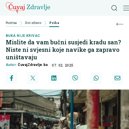
Početna
Živi zdravo
Psiha
BUKA NIJE KRIVAC
Mislite da vam bučni susjedi kradu san?
Niste ni svjesni koje navike ga zapravo
uništavaju
Autor:
ČuvajZdravlje.ba
07. 02. 2025.