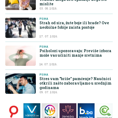
mislite
03. 08. 2026.
PSIHA
Strah od sira, žute boje ili brade? Ove
neobične fobije zaista postoje
27. 07. 2026.
PSIHA
Psiholozi upozoravaju: Previše izbora
može vas učiniti manje sretnima
24. 07. 2026.
PSIHA
Stres vam "briše" pamćenje? Naučnici
otkrili zašto zaboravljamo u srednjim
godinama
09. 07. 2026.