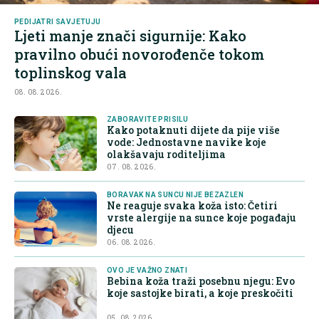
PEDIJATRI SAVJETUJU
Ljeti manje znači sigurnije: Kako
pravilno obući novorođenče tokom
toplinskog vala
08. 08. 2026.
ZABORAVITE PRISILU
Kako potaknuti dijete da pije više
vode: Jednostavne navike koje
olakšavaju roditeljima
07. 08. 2026.
BORAVAK NA SUNCU NIJE BEZAZLEN
Ne reaguje svaka koža isto: Četiri
vrste alergije na sunce koje pogađaju
djecu
06. 08. 2026.
OVO JE VAŽNO ZNATI
Bebina koža traži posebnu njegu: Evo
koje sastojke birati, a koje preskočiti
05. 08. 2026.