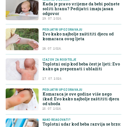
Kada je pravo vrijeme da bebi počnete
soliti hranu? Pedijatri imaju jasan
odgovor
29. 07. 2026.
PEDIJATRI UPOZORAVAJU
Evo kako najbolje zaštititi djecu od
komaraca ovog ljeta
28. 07. 2026.
IZAZOV ZA RODITELJE
Toplotni osip kod beba čest je ljeti: Evo
kako ga prepoznati i ublažiti
27. 07. 2026.
PEDIJATRI UPOZORAVAJU
Komaraca je ove godine više nego
ikad: Evo kako najbolje zaštititi djecu
od uboda
25. 07. 2026.
KAKO REAGOVATI?
Toplotni udar kod beba razvija se brzo: