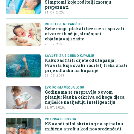
Simptomi koje roditelji moraju
prepoznati
24. 07. 2026.
RODITELJI, NE PANIČITE
Bebe mogu plakati bez suza i spavati
otvorenih očiju, stručnjaci
objašnjavaju zašto
23. 07. 2026.
SAVJETI ZA SIGURNO KUPANJE
Kako zaštititi dijete od utapanja:
Pravila koja svaki roditelj treba znati
prije odlaska na kupanje
22. 07. 2026.
EVO KO IMA VEĆU ULOGU
Godinama se raspravlja o ovom
pitanju: Nauka otkriva od koga djeca
najčešće nasljeđuju inteligenciju
21. 07. 2026.
POTPISAN UGOVOR
KS uvodi pilot skrining na spinalnu
mišićnu atrofiju kod novorođenčadi