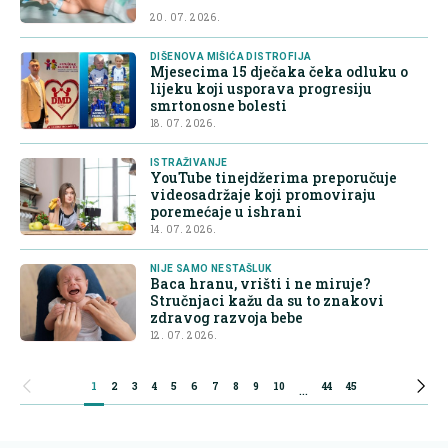
20. 07. 2026.
DIŠENOVA MIŠIĆA DISTROFIJA
Mjesecima 15 dječaka čeka odluku o
lijeku koji usporava progresiju
smrtonosne bolesti
18. 07. 2026.
ISTRAŽIVANJE
YouTube tinejdžerima preporučuje
videosadržaje koji promoviraju
poremećaje u ishrani
14. 07. 2026.
NIJE SAMO NESTAŠLUK
Baca hranu, vrišti i ne miruje?
Stručnjaci kažu da su to znakovi
zdravog razvoja bebe
12. 07. 2026.
1
2
3
4
5
6
7
8
9
10
44
45
...