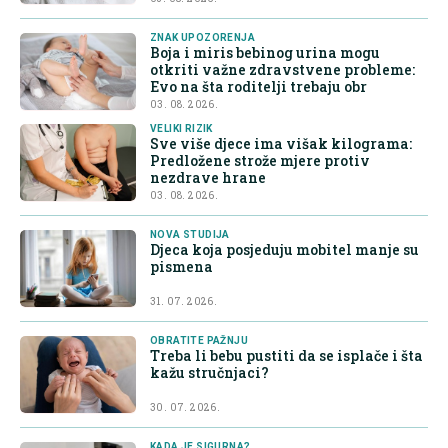
ZNAK UPOZORENJA
Boja i miris bebinog urina mogu
otkriti važne zdravstvene probleme:
Evo na šta roditelji trebaju obr
03. 08. 2026.
VELIKI RIZIK
Sve više djece ima višak kilograma:
Predložene strože mjere protiv
nezdrave hrane
03. 08. 2026.
NOVA STUDIJA
Djeca koja posjeduju mobitel manje su
pismena
31. 07. 2026.
OBRATITE PAŽNJU
Treba li bebu pustiti da se isplače i šta
kažu stručnjaci?
30. 07. 2026.
KADA JE SIGURNA?