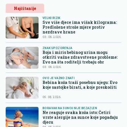
Najčitanije
VELIKI RIZIK
Sve više djece ima višak kilograma:
Predložene strože mjere protiv
nezdrave hrane
03. 08. 2026.
ZNAK UPOZORENJA
Boja i miris bebinog urina mogu
otkriti važne zdravstvene probleme:
Evo na šta roditelji trebaju obr
03. 08. 2026.
OVO JE VAŽNO ZNATI
Bebina koža traži posebnu njegu: Evo
koje sastojke birati, a koje preskočiti
05. 08. 2026.
BORAVAK NA SUNCU NIJE BEZAZLEN
Ne reaguje svaka koža isto: Četiri
vrste alergije na sunce koje pogađaju
djecu