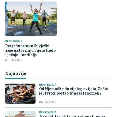
REKREACIJA
Pet jednostavnih vježbi
koje aktiviraju cijelo tijelo
i jačaju kondiciju
09. 08. 2026.
Najnovije
REKREACIJA
Od Njemačke do cijelog svijeta: Zašto
je Hyrox postao fitness fenomen?
06. 08. 2026.
REKREACIJA
Ako želite oblikovati stomak, ovog