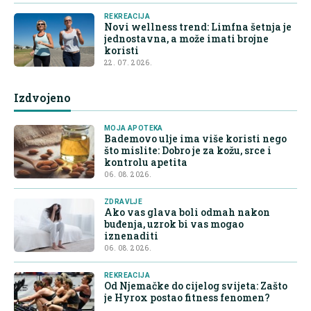
REKREACIJA
Novi wellness trend: Limfna šetnja je
jednostavna, a može imati brojne
koristi
22. 07. 2026.
Izdvojeno
MOJA APOTEKA
Bademovo ulje ima više koristi nego
što mislite: Dobro je za kožu, srce i
kontrolu apetita
06. 08. 2026.
ZDRAVLJE
Ako vas glava boli odmah nakon
buđenja, uzrok bi vas mogao
iznenaditi
06. 08. 2026.
REKREACIJA
Od Njemačke do cijelog svijeta: Zašto
je Hyrox postao fitness fenomen?