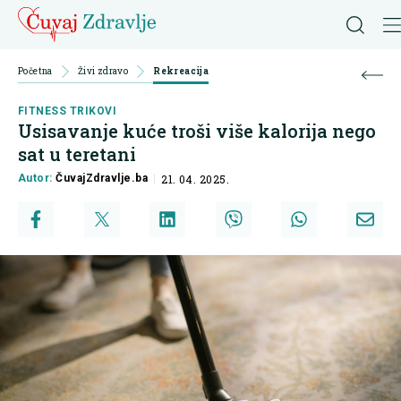
Početna
Živi zdravo
Rekreacija
FITNESS TRIKOVI
Usisavanje kuće troši više kalorija nego
sat u teretani
Autor:
ČuvajZdravlje.ba
21. 04. 2025.