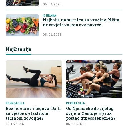
06. 08. 2026.
ISHRANA
Najbolja namirnica za vrućine: Ništa
ne osvježava kao ovo povrće
06. 08. 2026.
Najčitanije
REKREACIJA
REKREACIJA
Bez teretane i tegova: Da li
Od Njemačke do cijelog
su vježbe s vlastitom
svijeta: Zašto je Hyrox
težinom dovoljne?
postao fitness fenomen?
05. 08. 2026.
06. 08. 2026.