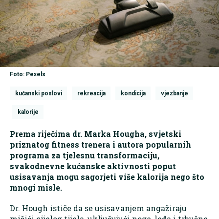
Foto: Pexels
kućanski poslovi
rekreacija
kondicija
vjezbanje
kalorije
Prema riječima dr. Marka Hougha, svjetski
priznatog fitness trenera i autora popularnih
programa za tjelesnu transformaciju,
svakodnevne kućanske aktivnosti poput
usisavanja mogu sagorjeti više kalorija nego što
mnogi misle.
Dr. Hough ističe da se usisavanjem angažiraju
mišići cijelog tijela, uključujući noge, leđa i trbušne