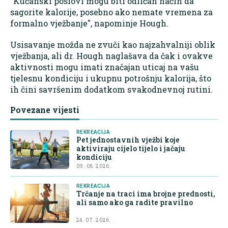
"Kućanski poslovi mogu biti odličan način da
sagorite kalorije, posebno ako nemate vremena za
formalno vježbanje", napominje Hough.
Usisavanje možda ne zvuči kao najzahvalniji oblik
vježbanja, ali dr. Hough naglašava da čak i ovakve
aktivnosti mogu imati značajan uticaj na vašu
tjelesnu kondiciju i ukupnu potrošnju kalorija, što
ih čini savršenim dodatkom svakodnevnoj rutini.
Povezane vijesti
REKREACIJA
Pet jednostavnih vježbi koje
aktiviraju cijelo tijelo i jačaju
kondiciju
09. 08. 2026.
REKREACIJA
Trčanje na traci ima brojne prednosti,
ali samo ako ga radite pravilno
24. 07. 2026.