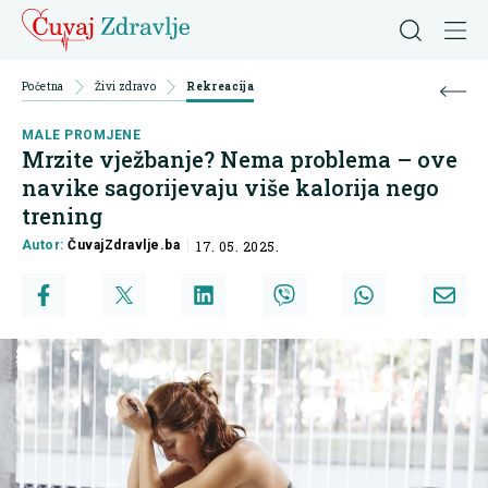
Početna
Živi zdravo
Rekreacija
MALE PROMJENE
Mrzite vježbanje? Nema problema – ove
navike sagorijevaju više kalorija nego
trening
Autor:
ČuvajZdravlje.ba
17. 05. 2025.