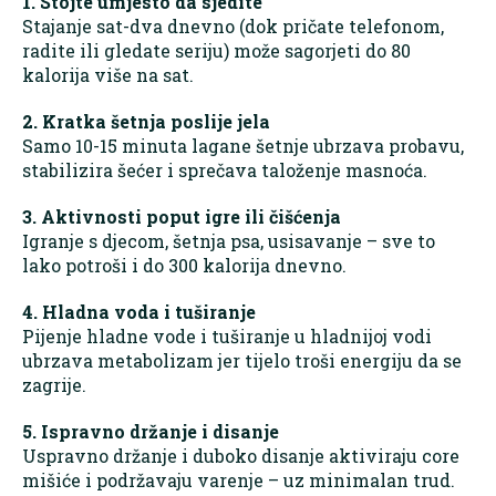
1. Stojte umjesto da sjedite
Stajanje sat-dva dnevno (dok pričate telefonom,
radite ili gledate seriju) može sagorjeti do 80
kalorija više na sat.
2. Kratka šetnja poslije jela
Samo 10-15 minuta lagane šetnje ubrzava probavu,
stabilizira šećer i sprečava taloženje masnoća.
3. Aktivnosti poput igre ili čišćenja
Igranje s djecom, šetnja psa, usisavanje – sve to
lako potroši i do 300 kalorija dnevno.
4. Hladna voda i tuširanje
Pijenje hladne vode i tuširanje u hladnijoj vodi
ubrzava metabolizam jer tijelo troši energiju da se
zagrije.
5. Ispravno držanje i disanje
Uspravno držanje i duboko disanje aktiviraju core
mišiće i podržavaju varenje – uz minimalan trud.