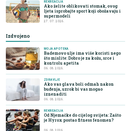
REKREACIJA
Ako želite oblikovati stomak, ovog
ljeta isprobajte sport koji obožavaju i
supermodeli
27. 07. 2026.
Izdvojeno
MOJA APOTEKA
Bademovo ulje ima više koristi nego
što mislite: Dobro je za kožu, srce i
kontrolu apetita
06. 08. 2026.
ZDRAVLJE
Ako vas glava boli odmah nakon
buđenja, uzrok bi vas mogao
iznenaditi
06. 08. 2026.
REKREACIJA
Od Njemačke do cijelog svijeta: Zašto
je Hyrox postao fitness fenomen?
06. 08. 2026.