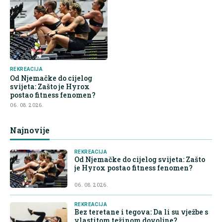
REKREACIJA
Od Njemačke do cijelog
svijeta: Zašto je Hyrox
postao fitness fenomen?
06. 08. 2026.
Najnovije
REKREACIJA
Od Njemačke do cijelog svijeta: Zašto
je Hyrox postao fitness fenomen?
06. 08. 2026.
REKREACIJA
Bez teretane i tegova: Da li su vježbe s
vlastitom težinom dovoljne?