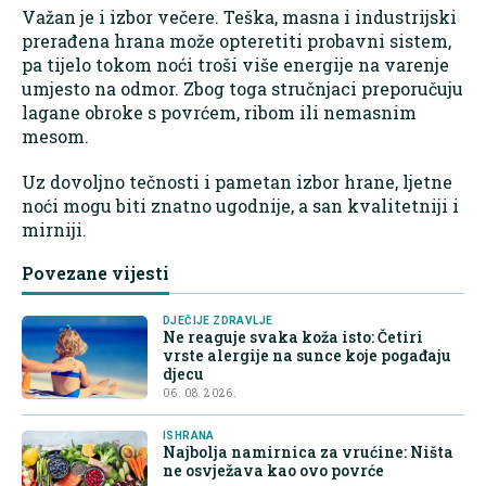
Važan je i izbor večere. Teška, masna i industrijski
prerađena hrana može opteretiti probavni sistem,
pa tijelo tokom noći troši više energije na varenje
umjesto na odmor. Zbog toga stručnjaci preporučuju
lagane obroke s povrćem, ribom ili nemasnim
mesom.
Uz dovoljno tečnosti i pametan izbor hrane, ljetne
noći mogu biti znatno ugodnije, a san kvalitetniji i
mirniji.
Povezane vijesti
DJEČIJE ZDRAVLJE
Ne reaguje svaka koža isto: Četiri
vrste alergije na sunce koje pogađaju
djecu
06. 08. 2026.
ISHRANA
Najbolja namirnica za vrućine: Ništa
ne osvježava kao ovo povrće