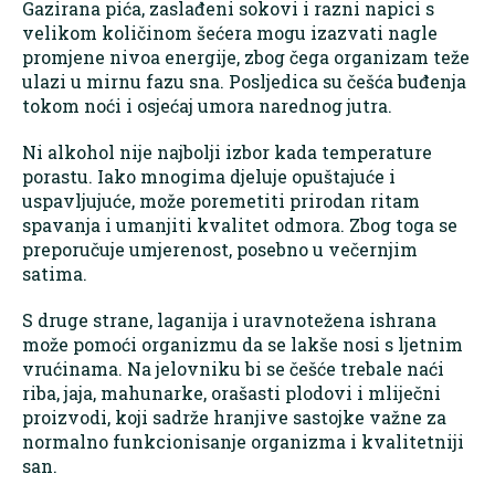
Gazirana pića, zaslađeni sokovi i razni napici s
velikom količinom šećera mogu izazvati nagle
promjene nivoa energije, zbog čega organizam teže
ulazi u mirnu fazu sna. Posljedica su češća buđenja
tokom noći i osjećaj umora narednog jutra.
Ni alkohol nije najbolji izbor kada temperature
porastu. Iako mnogima djeluje opuštajuće i
uspavljujuće, može poremetiti prirodan ritam
spavanja i umanjiti kvalitet odmora. Zbog toga se
preporučuje umjerenost, posebno u večernjim
satima.
S druge strane, laganija i uravnotežena ishrana
može pomoći organizmu da se lakše nosi s ljetnim
vrućinama. Na jelovniku bi se češće trebale naći
riba, jaja, mahunarke, orašasti plodovi i mliječni
proizvodi, koji sadrže hranjive sastojke važne za
normalno funkcionisanje organizma i kvalitetniji
san.