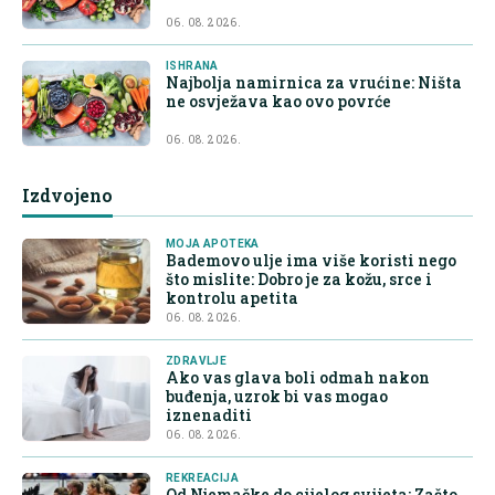
06. 08. 2026.
ISHRANA
Najbolja namirnica za vrućine: Ništa
ne osvježava kao ovo povrće
06. 08. 2026.
Izdvojeno
MOJA APOTEKA
Bademovo ulje ima više koristi nego
što mislite: Dobro je za kožu, srce i
kontrolu apetita
06. 08. 2026.
ZDRAVLJE
Ako vas glava boli odmah nakon
buđenja, uzrok bi vas mogao
iznenaditi
06. 08. 2026.
REKREACIJA
Od Njemačke do cijelog svijeta: Zašto