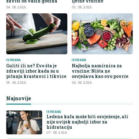
zavisi od vaših godina
ljetne vrućine
04. 08. 2026.
03. 08. 2026.
ISHRANA
ISHRANA
Guliti ili ne? Evo šta je
Najbolja namirnica za
zdraviji izbor kada su u
vrućine: Ništa ne
pitanju krastavci i tikvice
osvježava kao ovo povrće
05. 08. 2026.
06. 08. 2026.
Najnovije
ISHRANA
Ledena kafa može biti osvježenje, ali
nije uvijek najbolji izbor za
hidrataciju
07. 08. 2026.