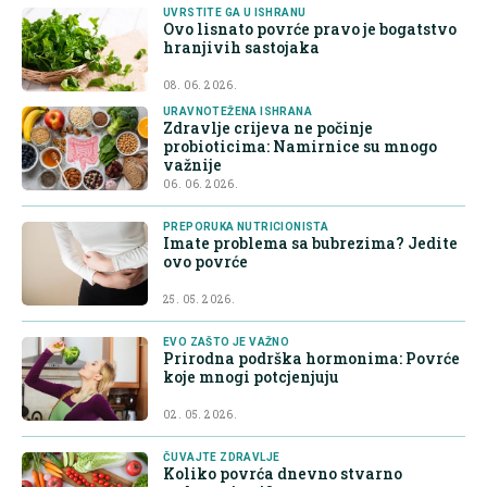
UVRSTITE GA U ISHRANU
Ovo lisnato povrće pravo je bogatstvo
hranjivih sastojaka
08. 06. 2026.
URAVNOTEŽENA ISHRANA
Zdravlje crijeva ne počinje
probioticima: Namirnice su mnogo
važnije
06. 06. 2026.
PREPORUKA NUTRICIONISTA
Imate problema sa bubrezima? Jedite
ovo povrće
25. 05. 2026.
EVO ZAŠTO JE VAŽNO
Prirodna podrška hormonima: Povrće
koje mnogi potcjenjuju
02. 05. 2026.
ČUVAJTE ZDRAVLJE
Koliko povrća dnevno stvarno