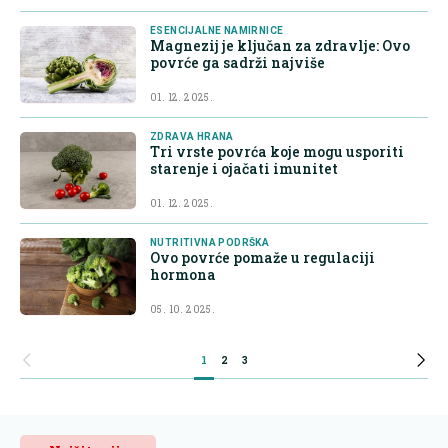
ESENCIJALNE NAMIRNICE
Magnezij je ključan za zdravlje: Ovo
povrće ga sadrži najviše
01. 12. 2025.
ZDRAVA HRANA
Tri vrste povrća koje mogu usporiti
starenje i ojačati imunitet
01. 12. 2025.
NUTRITIVNA PODRŠKA
Ovo povrće pomaže u regulaciji
hormona
05. 10. 2025.
1
2
3