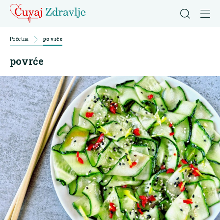
Početna
povrće
povrće