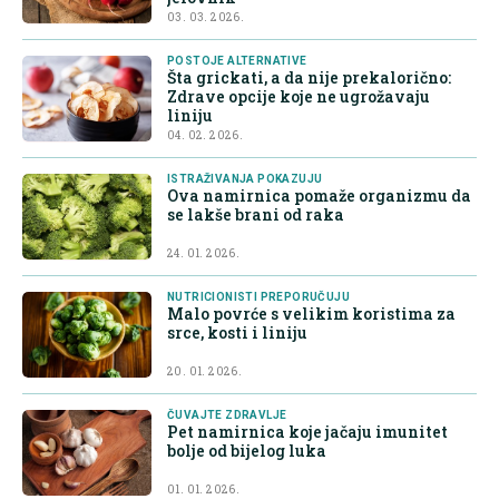
03. 03. 2026.
POSTOJE ALTERNATIVE
Šta grickati, a da nije prekalorično:
Zdrave opcije koje ne ugrožavaju
liniju
04. 02. 2026.
ISTRAŽIVANJA POKAZUJU
Ova namirnica pomaže organizmu da
se lakše brani od raka
24. 01. 2026.
NUTRICIONISTI PREPORUČUJU
Malo povrće s velikim koristima za
srce, kosti i liniju
20. 01. 2026.
ČUVAJTE ZDRAVLJE
Pet namirnica koje jačaju imunitet
bolje od bijelog luka
01. 01. 2026.