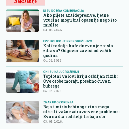
Najčitanije
NISU DOBRA KOMBINACIJA
Ako pijete antidepresive, ljetne
vrućine mogu biti opasnije nego što
mislite
03. 08. 2026.
EVO KOLIKO JE PREPORUČLJIVO
Koliko šolja kafe dnevno je zaista
zdravo? Odgovor zavisi od vaših
godina
04. 08. 2026.
ONI SU NAJUGROŽENIJI
Toplotni valovi kriju ozbiljan rizik:
Ove osobe moraju posebno čuvati
bubrege
04. 08. 2026.
ZNAK UPOZORENJA
Boja i miris bebinog urina mogu
otkriti važne zdravstvene probleme:
Evo na šta roditelji trebaju obr
03. 08. 2026.