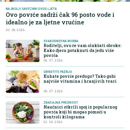
NAJBOLJI SAVEZNIK OVOG LJETA
Ovo povrće sadrži čak 96 posto vode i
idealno je za ljetne vrućine
03. 08. 2026.
SVAKODNEVNA BORBA
Roditelji, ovo će vam olakšati obroke:
Kako djecu potaknuti da jedu više
povrća
08. 07. 2026.
OBRATITE PAŽNJU
Kuhate povrće predugo? Tako gubi
najviše vitamina i hranjivih tvari
08. 07. 2026.
ZNAČAJNA PREDNOST
Naučnici otkrili spoj iz popularnog
povrća koji bi mogao pomoći u
kontroli kilograma
23. 06. 2026.