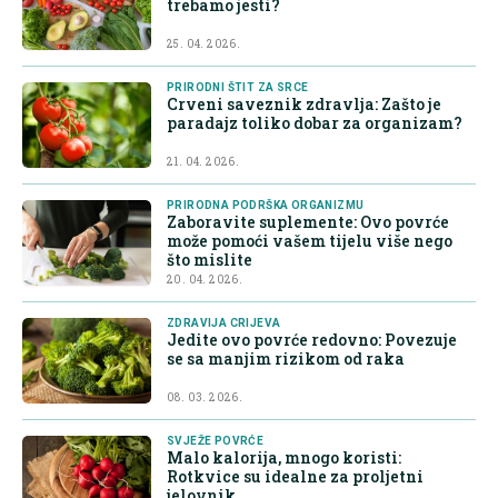
trebamo jesti?
25. 04. 2026.
PRIRODNI ŠTIT ZA SRCE
Crveni saveznik zdravlja: Zašto je
paradajz toliko dobar za organizam?
21. 04. 2026.
PRIRODNA PODRŠKA ORGANIZMU
Zaboravite suplemente: Ovo povrće
može pomoći vašem tijelu više nego
što mislite
20. 04. 2026.
ZDRAVIJA CRIJEVA
Jedite ovo povrće redovno: Povezuje
se sa manjim rizikom od raka
08. 03. 2026.
SVJEŽE POVRĆE
Malo kalorija, mnogo koristi:
Rotkvice su idealne za proljetni
jelovnik