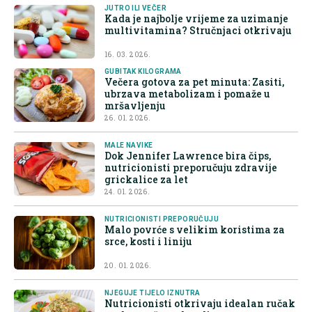
JUTRO ILI VEČER
Kada je najbolje vrijeme za uzimanje
multivitamina? Stručnjaci otkrivaju
16. 03. 2026.
GUBITAK KILOGRAMA
Večera gotova za pet minuta: Zasiti,
ubrzava metabolizam i pomaže u
mršavljenju
26. 01. 2026.
MALE NAVIKE
Dok Jennifer Lawrence bira čips,
nutricionisti preporučuju zdravije
grickalice za let
24. 01. 2026.
NUTRICIONISTI PREPORUČUJU
Malo povrće s velikim koristima za
srce, kosti i liniju
20. 01. 2026.
NJEGUJE TIJELO IZNUTRA
Nutricionisti otkrivaju idealan ručak