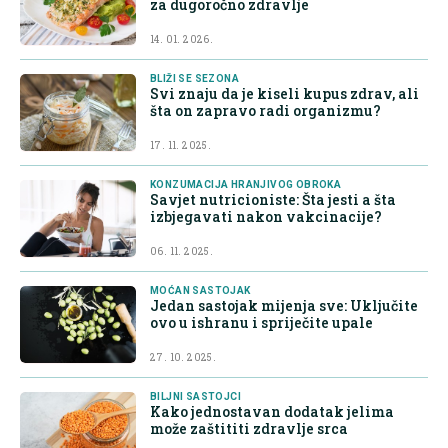
za dugoročno zdravlje
14. 01. 2026.
BLIŽI SE SEZONA
Svi znaju da je kiseli kupus zdrav, ali
šta on zapravo radi organizmu?
17. 11. 2025.
KONZUMACIJA HRANJIVOG OBROKA
Savjet nutricioniste: Šta jesti a šta
izbjegavati nakon vakcinacije?
06. 11. 2025.
MOĆAN SASTOJAK
Jedan sastojak mijenja sve: Uključite
ovo u ishranu i spriječite upale
27. 10. 2025.
BILJNI SASTOJCI
Kako jednostavan dodatak jelima
može zaštititi zdravlje srca