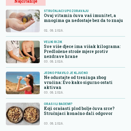
Najčitanije
STRUČNJACI UPOZORAVAJU
Ovaj vitamin čuva vaš imunitet, a
mnogima ga nedostaje bez da to znaju
02. 08. 2026.
VELIKI RIZIK
Sve više djece ima višak kilograma:
Predložene strože mjere protiv
nezdrave hrane
03. 08. 2026.
JEDNO PRAVILO JE KLJUČNO
Ne odustajte od treninga zbog
vrućina: Evo kako sigurno ostati
aktivan
03. 08. 2026.
ORASI ILI BADEMI?
Koji orašasti plod bolje čuva srce?
Stručnjaci konačno dali odgovor
03. 08. 2026.