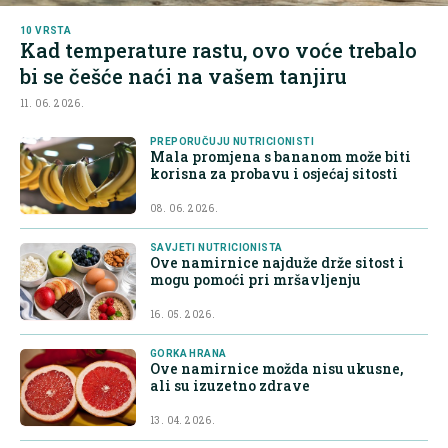
10 VRSTA
Kad temperature rastu, ovo voće trebalo
bi se češće naći na vašem tanjiru
11. 06. 2026.
PREPORUČUJU NUTRICIONISTI
Mala promjena s bananom može biti
korisna za probavu i osjećaj sitosti
08. 06. 2026.
SAVJETI NUTRICIONISTA
Ove namirnice najduže drže sitost i
mogu pomoći pri mršavljenju
16. 05. 2026.
GORKA HRANA
Ove namirnice možda nisu ukusne,
ali su izuzetno zdrave
13. 04. 2026.