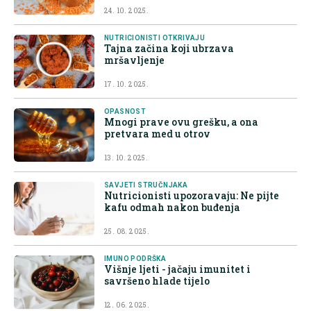
24. 10. 2025.
NUTRICIONISTI OTKRIVAJU
Tajna začina koji ubrzava
mršavljenje
17. 10. 2025.
OPASNOST
Mnogi prave ovu grešku, a ona
pretvara med u otrov
13. 10. 2025.
SAVJETI STRUČNJAKA
Nutricionisti upozoravaju: Ne pijte
kafu odmah nakon buđenja
25. 08. 2025.
IMUNO PODRŠKA
Višnje ljeti - jačaju imunitet i
savršeno hlade tijelo
12. 06. 2025.