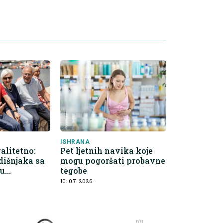
ISHRANA
alitetno:
Pet ljetnih navika koje
dišnjaka sa
mogu pogoršati probavne
gu
tegobe
ogled na
10. 07. 2026.