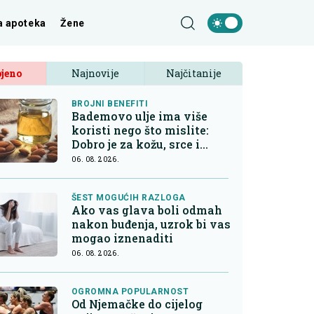
a apoteka
Žene
jeno
Najnovije
Najčitanije
BROJNI BENEFITI
Bademovo ulje ima više
koristi nego što mislite:
Dobro je za kožu, srce i
kontrolu apetita
06. 08. 2026.
ŠEST MOGUĆIH RAZLOGA
Ako vas glava boli odmah
nakon buđenja, uzrok bi vas
mogao iznenaditi
06. 08. 2026.
OGROMNA POPULARNOST
Od Njemačke do cijelog