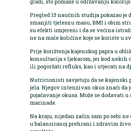
gladi, što pomaže u održavanju kalorijsk
Pregled 15 naučnih studija pokazao je
smanjiti tjelesnu masu, BMI i obim str
su efekti umjereni i da se većina istra
ne na male količine koje se koriste u
Prije korištenja kajenskog papra u obl
konsultacija s ljekarom, jer kod nekih
ili pogoršati refluks, kao i utjecati na
Nutricionisti savjetuju da se kajenski 
jela. Njegov intenzivan okus znači da 
pojačavanje okusa. Može se dodavati u s
marinade.
Na kraju, nijedan začin sam po sebi ne
u balansiranoj prehrani i zdravim ži