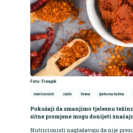
Foto: Freepik
nutricionisti
začin
hrana
tjelesna težina
Pokušaji da smanjimo tjelesnu težinu č
sitne promjene mogu donijeti značajn
Nutricionisti naglašavaju da nije pre