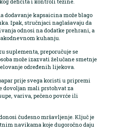
og deficita i kontroli težine.
 da dodavanje kapsaicina može blago
uka. Ipak, stručnjaci naglašavaju da
živanja odnosi na dodatke prehrani, a
 svakodnevnom kuhanju.
iku suplementa, preporučuje se
 osoba može izazvati želučane smetnje
 djelovanje određenih lijekova.
papar prije svega koristi u pripremi
je dovoljan mali prstohvat za
upe, variva, pečeno povrće ili
 donosi čudesno mršavljenje. Ključ je
votnim navikama koje dugoročno daju