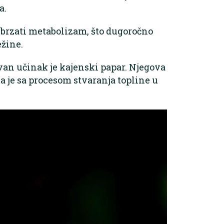
a.
ubrzati metabolizam, što dugoročno
ežine.
van učinak je kajenski papar. Njegova
 je sa procesom stvaranja topline u