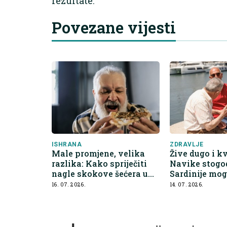
rezultate.
Povezane vijesti
ISHRANA
ZDRAVLJE
Male promjene, velika
Žive dugo i kv
razlika: Kako spriječiti
Navike stogo
nagle skokove šećera u
Sardinije mo
krvi
promijeniti p
16. 07. 2026.
14. 07. 2026.
zdravlje