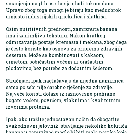
smanjenju naglih oscilacija gladi tokom dana.
Upravo zbog toga mnogi je biraju kao međuobrok
umjesto industrijskih grickalica i slatkiša.
Osim nutritivnih prednosti, zamrznuta banana
ima i zanimljivu teksturu. Nakon kratkog
odmrzavanja postaje kremasta i mekana, zbog čega
je često koriste kao osnovu za pripremu zdravijih
deserata. Može se kombinovati s kakaom,
cimetom, bobičastim voćem ili orašastim
plodovima, bez potrebe za dodatnim šećerom.
Stručnjaci ipak naglašavaju da nijedna namirnica
sama po sebi nije čarobno rješenje za zdravlje.
Najveće koristi dolaze iz raznovrsne prehrane
bogate voćem, povrćem, vlaknima i kvalitetnim
izvorima proteina.
Ipak, ako tražite jednostavan način da obogatite
svakodnevni jelovnik, stavljanje nekoliko kolutića
banane u zamrzivač moglo bi biti mala navika koja