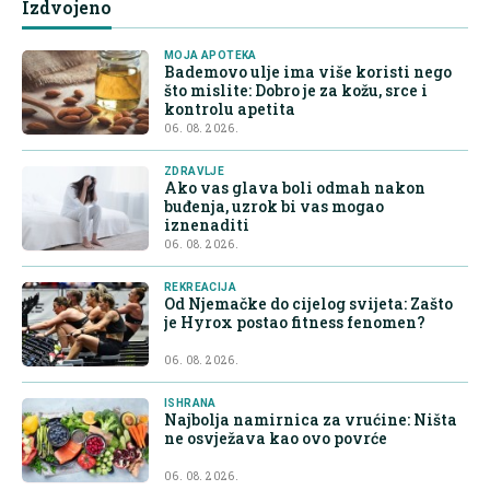
Izdvojeno
MOJA APOTEKA
Bademovo ulje ima više koristi nego
što mislite: Dobro je za kožu, srce i
kontrolu apetita
06. 08. 2026.
ZDRAVLJE
Ako vas glava boli odmah nakon
buđenja, uzrok bi vas mogao
iznenaditi
06. 08. 2026.
REKREACIJA
Od Njemačke do cijelog svijeta: Zašto
je Hyrox postao fitness fenomen?
06. 08. 2026.
ISHRANA
Najbolja namirnica za vrućine: Ništa
ne osvježava kao ovo povrće
06. 08. 2026.