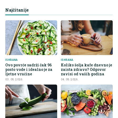
Najčitanije
ISHRANA
ISHRANA
Ovo povrće sadrži čak 96
Koliko šolja kafe dnevno je
posto vode i idealno je za
zaista zdravo? Odgovor
ljetne vrućine
zavisi od vaših godina
03. 08. 2026.
04. 08. 2026.