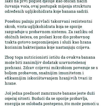
Iako na prvi pogled djeluje kao običan način
čuvanja voća, ovaj postupak mijenja strukturu
određenih ugljikohidrata koje banana sadrži.
Posebnu pažnju privlači takozvani rezistentni
skrob, vrsta ugljikohidrata koja se sporije
razgrađuje u probavnom sistemu. Za razliku od
običnih šećera, on prolazi kroz dio probavnog
trakta gotovo nepromijenjen i služi kao hrana
korisnim bakterijama koje nastanjuju crijeva.
Zbog toga nutricionisti ističu da ovakva banana
može biti zanimljiv dodatak uravnoteženoj
prehrani. Zdrav crijevni mikrobiom povezuje se s
boljom probavom, snažnijim imunitetom i
efikasnijim iskorištavanjem hranjivih tvari iz
hrane.
Još jedna prednost zamrznute banane jeste duži
osjećaj sitosti. Budući da se sporije probavlja,
energija se oslobađa postepeno, što može pomoći u