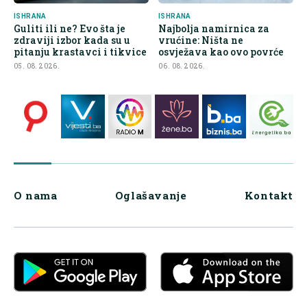
ISHRANA
ISHRANA
Guliti ili ne? Evo šta je
Najbolja namirnica za
zdraviji izbor kada su u
vrućine: Ništa ne
pitanju krastavci i tikvice
osvježava kao ovo povrće
05. 08. 2026.
06. 08. 2026.
O nama
Oglašavanje
Kontakt