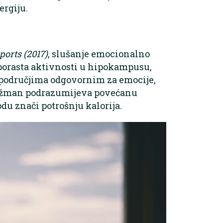
ergiju.
ports (2017)
, slušanje emocionalno
porasta aktivnosti u hipokampusu,
 područjima odgovornim za emocije,
ngažman podrazumijeva povećanu
odu znači potrošnju kalorija.