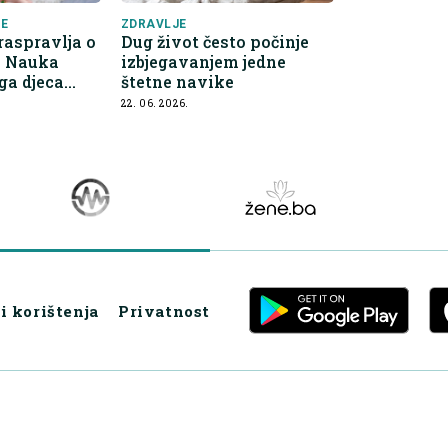
JE
ZDRAVLJE
raspravlja o
Dug život često počinje
: Nauka
izbjegavanjem jedne
ga djeca
štetne navike
jeđuju
22. 06. 2026.
i korištenja
Privatnost