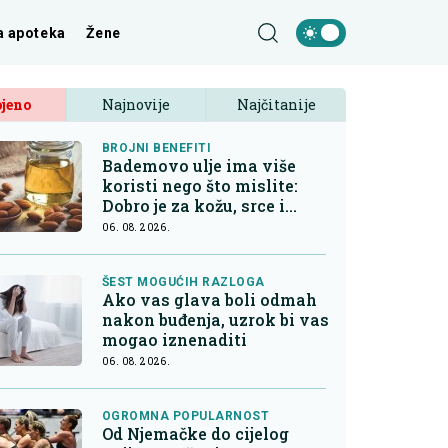
a apoteka
Žene
jeno
Najnovije
Najčitanije
BROJNI BENEFITI
Bademovo ulje ima više
koristi nego što mislite:
Dobro je za kožu, srce i
kontrolu apetita
06. 08. 2026.
ŠEST MOGUĆIH RAZLOGA
Ako vas glava boli odmah
nakon buđenja, uzrok bi vas
mogao iznenaditi
06. 08. 2026.
OGROMNA POPULARNOST
Od Njemačke do cijelog