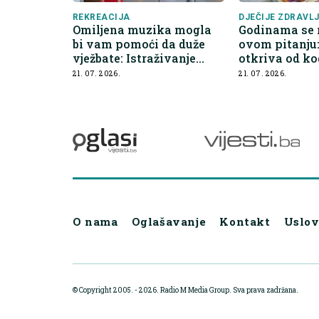
REKREACIJA
DJEČIJE ZDRAVL
Omiljena muzika mogla
Godinama se 
bi vam pomoći da duže
ovom pitanju
vježbate: Istraživanje
otkriva od ko
otkriva zanimljive
najčešće nasl
21. 07. 2026.
21. 07. 2026.
rezultate
inteligenciju
O nama
Oglašavanje
Kontakt
Uslov
© Copyright 2005. - 2026. Radio M Media Group.
Sva prava zadržana.