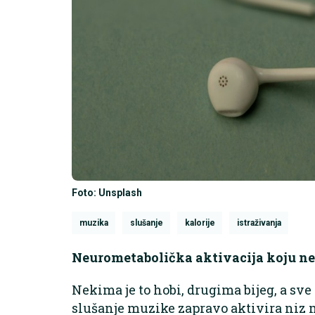
Foto: Unsplash
muzika
slušanje
kalorije
istraživanja
Neurometabolička aktivacija koju ne
Nekima je to hobi, drugima bijeg, a sv
slušanje muzike zapravo aktivira niz m