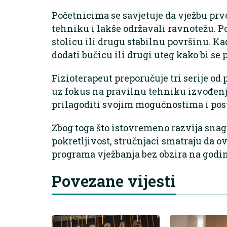
Početnicima se savjetuje da vježbu prv
tehniku i lakše održavali ravnotežu. Po
stolicu ili drugu stabilnu površinu. K
dodati bučicu ili drugi uteg kako bi se 
Fizioterapeut preporučuje tri serije od
uz fokus na pravilnu tehniku izvođenj
prilagoditi svojim mogućnostima i pos
Zbog toga što istovremeno razvija sna
pokretljivost, stručnjaci smatraju da o
programa vježbanja bez obzira na godin
Povezane vijesti