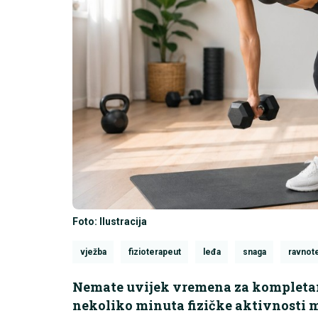
Foto: Ilustracija
vježba
fizioterapeut
leđa
snaga
ravnot
Nemate uvijek vremena za kompletan 
nekoliko minuta fizičke aktivnosti m