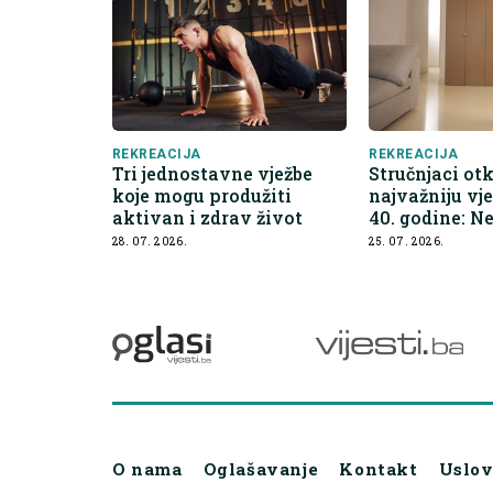
REKREACIJA
REKREACIJA
Tri jednostavne vježbe
Stručnjaci otk
koje mogu produžiti
najvažniju vj
aktivan i zdrav život
40. godine: N
nikakvu opr
28. 07. 2026.
25. 07. 2026.
O nama
Oglašavanje
Kontakt
Uslov