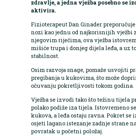
zdravlje, a jedna vježba posebno se i
aktivira.
Fizioterapeut Dan Ginader preporučuj
nozi kao jednu od najkorisnijih vježb
njegovim riječima, ova vježba istovreme
mišiće trupa i donjeg dijela leđa, a uz 
stabilnost.
Osim razvoja snage, pomaže usvojiti p
pregibanja u kukovima, što može doprini
očuvanju pokretljivosti tokom godina.
Vježba se izvodi tako što težinu tijela 
polako podiže iza tijela. Istovremeno s
kukova, a leđa ostaju ravna. Pokret se 
osjeti lagano istezanje zadnje strane n
povratak u početni položaj.