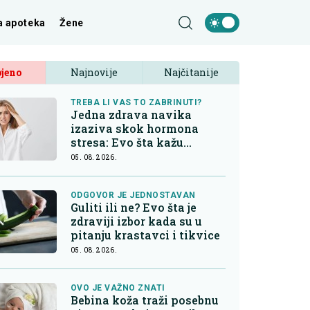
a apoteka
Žene
jeno
Najnovije
Najčitanije
TREBA LI VAS TO ZABRINUTI?
Jedna zdrava navika
izaziva skok hormona
stresa: Evo šta kažu
endokrinolozi
05. 08. 2026.
ODGOVOR JE JEDNOSTAVAN
Guliti ili ne? Evo šta je
zdraviji izbor kada su u
pitanju krastavci i tikvice
05. 08. 2026.
OVO JE VAŽNO ZNATI
Bebina koža traži posebnu