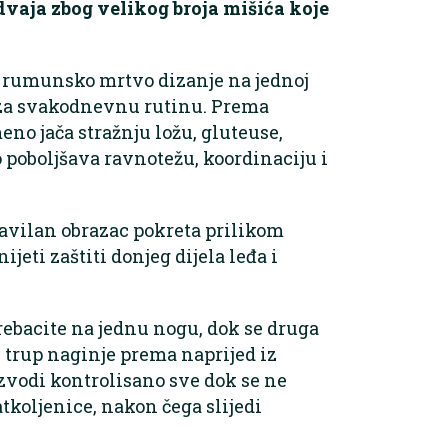
zdvaja zbog velikog broja mišića koje
e rumunsko mrtvo dizanje na jednoj
i za svakodnevnu rutinu. Prema
no jača stražnju ložu, gluteuse,
to poboljšava ravnotežu, koordinaciju i
ravilan obrazac pokreta prilikom
jeti zaštiti donjeg dijela leđa i
prebacite na jednu nogu, dok se druga
e trup naginje prema naprijed iz
izvodi kontrolisano sve dok se ne
atkoljenice, nakon čega slijedi