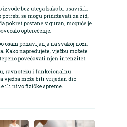
o izvode bez utega kako bi usavršili
 potrebi se mogu pridržavati za zid,
ada pokret postane siguran, moguće je
povećalo opterećenje.
 po osam ponavljanja na svakoj nozi,
a. Kako napredujete, vježbu možete
tepeno povećavati njen intenzitet.
gu, ravnotežu i funkcionalnu
va vježba može biti vrijedan dio
e ili nivo fizičke spreme.