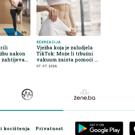
REKREACIJA
rili
Vježba koja je zaludjela
ežbu nakon
TikTok: Može li trbušni
e zahtijeva
vakuum zaista pomoći do
emu
ravnijeg stomaka?
07. 07. 2026.
i korištenja
Privatnost