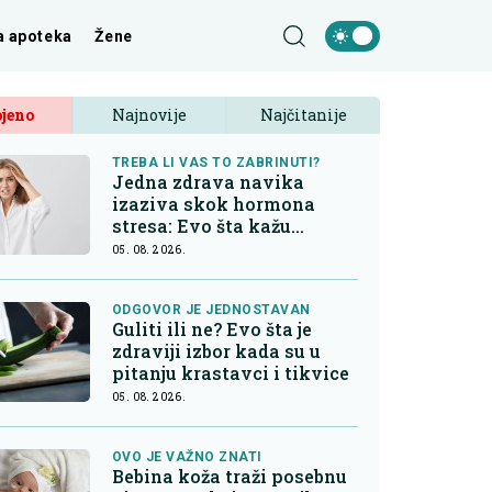
a apoteka
Žene
jeno
Najnovije
Najčitanije
TREBA LI VAS TO ZABRINUTI?
Jedna zdrava navika
izaziva skok hormona
stresa: Evo šta kažu
endokrinolozi
05. 08. 2026.
ODGOVOR JE JEDNOSTAVAN
Guliti ili ne? Evo šta je
zdraviji izbor kada su u
pitanju krastavci i tikvice
05. 08. 2026.
OVO JE VAŽNO ZNATI
Bebina koža traži posebnu