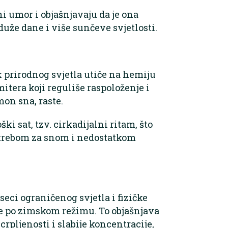
i umor i objašnjavaju da je ona
uže dane i više sunčeve svjetlosti.
 prirodnog svjetla utiče na hemiju
tera koji reguliše raspoloženje i
on sna, raste.
i sat, tzv. cirkadijalni ritam, što
otrebom za snom i nedostatkom
eci ograničenog svjetla i fizičke
iše po zimskom režimu. To objašnjava
crpljenosti i slabije koncentracije,