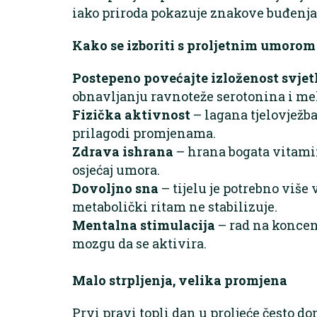
iako priroda pokazuje znakove buđenja
Kako se izboriti s proljetnim umorom
Postepeno povećajte izloženost svjet
obnavljanju ravnoteže serotonina i me
Fizička aktivnost
– lagana tjelovježba
prilagodi promjenama.
Zdrava ishrana
– hrana bogata vitami
osjećaj umora.
Dovoljno sna
– tijelu je potrebno više
metabolički ritam ne stabilizuje.
Mentalna stimulacija
– rad na koncen
mozgu da se aktivira.
Malo strpljenja, velika promjena
Prvi pravi topli dan u proljeće često don