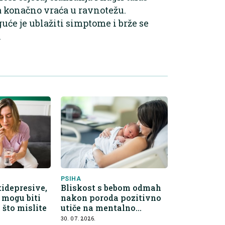
a konačno vraća u ravnotežu.
e je ublažiti simptome i brže se
.
PSIHA
tidepresive,
Bliskost s bebom odmah
e mogu biti
nakon poroda pozitivno
 što mislite
utiče na mentalno
zdravlje majke
30. 07. 2026.