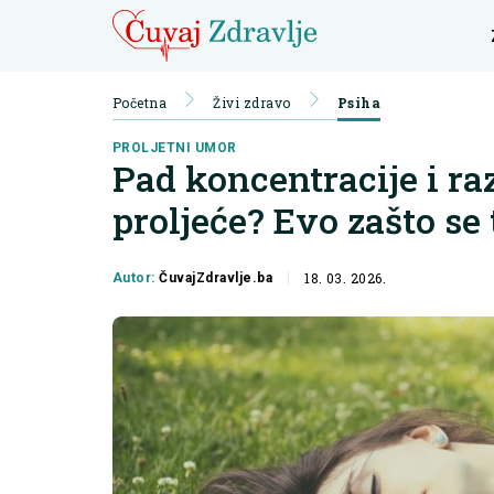
Početna
Živi zdravo
Psiha
PROLJETNI UMOR
Pad koncentracije i ra
proljeće? Evo zašto se
18. 03. 2026.
Autor:
ČuvajZdravlje.ba