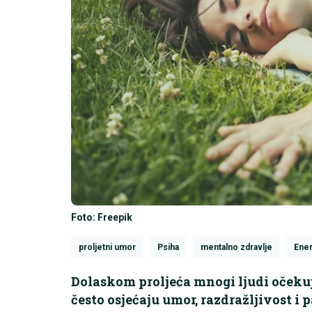
Foto: Freepik
proljetni umor
Psiha
mentalno zdravlje
Ener
Dolaskom proljeća mnogi ljudi očekuju
često osjećaju umor, razdražljivost i 