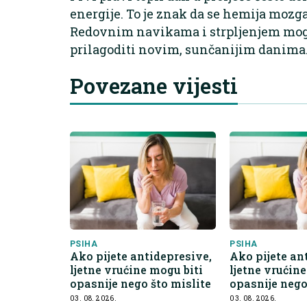
energije. To je znak da se hemija mozg
Redovnim navikama i strpljenjem moguć
prilagoditi novim, sunčanijim danima
Povezane vijesti
PSIHA
PSIHA
Ako pijete antidepresive,
Ako pijete an
ljetne vrućine mogu biti
ljetne vrućin
opasnije nego što mislite
opasnije nego
03. 08. 2026.
03. 08. 2026.