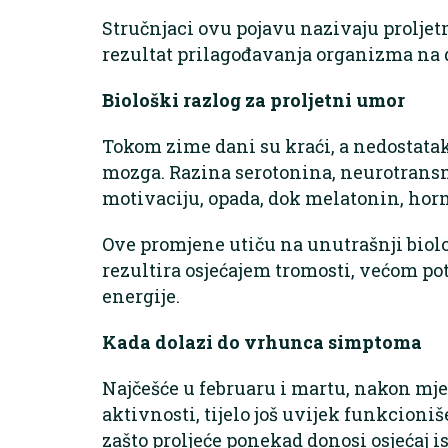
Stručnjaci ovu pojavu nazivaju proljetn
rezultat prilagođavanja organizma na d
Biološki razlog za proljetni umor
Tokom zime dani su kraći, a nedostatak
mozga. Razina serotonina, neurotransmi
motivaciju, opada, dok melatonin, horm
Ove promjene utiču na unutrašnji biološk
rezultira osjećajem tromosti, većom p
energije.
Kada dolazi do vrhunca simptoma
Najčešće u februaru i martu, nakon mjes
aktivnosti, tijelo još uvijek funkcion
zašto proljeće ponekad donosi osjećaj is