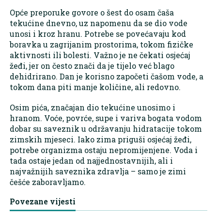
Opće preporuke govore o šest do osam čaša
tekućine dnevno, uz napomenu da se dio vode
unosi i kroz hranu. Potrebe se povećavaju kod
boravka u zagrijanim prostorima, tokom fizičke
aktivnosti ili bolesti. Važno je ne čekati osjećaj
žeđi, jer on često znači da je tijelo već blago
dehidrirano. Dan je korisno započeti čašom vode, a
tokom dana piti manje količine, ali redovno.
Osim pića, značajan dio tekućine unosimo i
hranom. Voće, povrće, supe i variva bogata vodom
dobar su saveznik u održavanju hidratacije tokom
zimskih mjeseci. Iako zima priguši osjećaj žeđi,
potrebe organizma ostaju nepromijenjene. Voda i
tada ostaje jedan od najjednostavnijih, ali i
najvažnijih saveznika zdravlja – samo je zimi
češće zaboravljamo.
Povezane vijesti