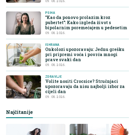
09. 08. 2026.
PSIHA
"Kao da ponovo prolazim kroz
pubertet": Kako izgleda život s
bipolarnim poremećajem u pedesetim
09. 08. 2026.
ISHRANA
Onkolozi upozoravaju: Jednu grešku
pri pripremi voća i povrća mnogi
prave svaki dan
09. 08. 2026.
ZDRAVLJE
Volite nositi Crocsice? Stručnjaci
upozoravaju da nisu najbolji izbor za
cijeli dan
09. 08. 2026.
Najčitanije