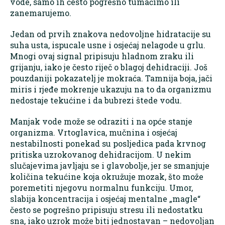
vode, samo ih često pogrešno tumačimo ili
zanemarujemo.
Jedan od prvih znakova nedovoljne hidratacije su
suha usta, ispucale usne i osjećaj nelagode u grlu.
Mnogi ovaj signal pripisuju hladnom zraku ili
grijanju, iako je često riječ o blagoj dehidraciji. Još
pouzdaniji pokazatelj je mokraća. Tamnija boja, jači
miris i rjeđe mokrenje ukazuju na to da organizmu
nedostaje tekućine i da bubrezi štede vodu.
Manjak vode može se odraziti i na opće stanje
organizma. Vrtoglavica, mučnina i osjećaj
nestabilnosti ponekad su posljedica pada krvnog
pritiska uzrokovanog dehidracijom. U nekim
slučajevima javljaju se i glavobolje, jer se smanjuje
količina tekućine koja okružuje mozak, što može
poremetiti njegovu normalnu funkciju. Umor,
slabija koncentracija i osjećaj mentalne „magle“
često se pogrešno pripisuju stresu ili nedostatku
sna, iako uzrok može biti jednostavan – nedovoljan