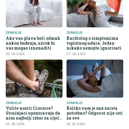
ZDRAVLJE
ZDRAVLJE
Ako vas glava boli odmah
Kardiolog o simptomima
nakon buđenja, uzrok bi
toplotnog udara: Jedan
vas mogao iznenaditi
nikako nemojte ignorisati
06. 08. 2026.
07. 08. 2026.
ZDRAVLJE
ZDRAVLJE
Volite nositi Crocsice?
Koliko vam je sna zaista
Stručnjaci upozoravaju da
potrebno? Odgovor nije isti
nisu najbolji izbor za cijeli
za sve
dan
09. 08. 2026.
08. 08. 2026.