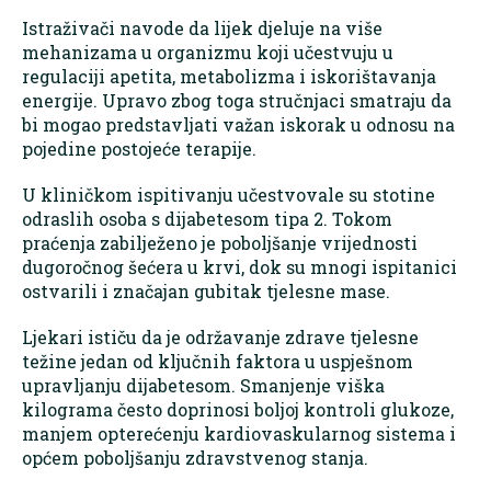
Istraživači navode da lijek djeluje na više
mehanizama u organizmu koji učestvuju u
regulaciji apetita, metabolizma i iskorištavanja
energije. Upravo zbog toga stručnjaci smatraju da
bi mogao predstavljati važan iskorak u odnosu na
pojedine postojeće terapije.
U kliničkom ispitivanju učestvovale su stotine
odraslih osoba s dijabetesom tipa 2. Tokom
praćenja zabilježeno je poboljšanje vrijednosti
dugoročnog šećera u krvi, dok su mnogi ispitanici
ostvarili i značajan gubitak tjelesne mase.
Ljekari ističu da je održavanje zdrave tjelesne
težine jedan od ključnih faktora u uspješnom
upravljanju dijabetesom. Smanjenje viška
kilograma često doprinosi boljoj kontroli glukoze,
manjem opterećenju kardiovaskularnog sistema i
općem poboljšanju zdravstvenog stanja.