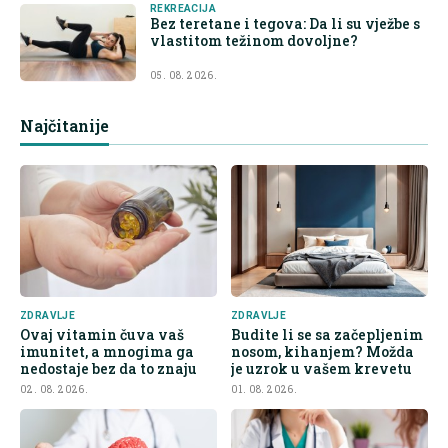
REKREACIJA
Bez teretane i tegova: Da li su vježbe s
vlastitom težinom dovoljne?
05. 08. 2026.
Najčitanije
ZDRAVLJE
ZDRAVLJE
Ovaj vitamin čuva vaš
Budite li se sa začepljenim
imunitet, a mnogima ga
nosom, kihanjem? Možda
nedostaje bez da to znaju
je uzrok u vašem krevetu
02. 08. 2026.
01. 08. 2026.