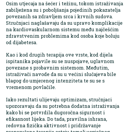
Osim utjecaja na šećer i težinu, tokom istraživanja
zabilježena su i poboljšanja pojedinih pokazatelja
povezanih sa zdravljem srca i krvnih sudova.
Stručnjaci naglašavaju da su upravo komplikacije
na kardiovaskularnom sistemu među najčešćim
zdravstvenim problemima kod osoba koje boluju
od dijabetesa.
Kao i kod drugih terapija ove vrste, kod dijela
ispitanika pojavile su se nuspojave, uglavnom
povezane s probavnim sistemom. Međutim,
istraživači navode da su u većini slučajeva bile
blagog do umjerenog intenziteta te su se s
vremenom povlačile.
Iako rezultati ulijevaju optimizam, stručnjaci
upozoravaju da su potrebna dodatna istraživanja
kako bi se potvrdila dugoročna sigurnost i
efikasnost lijeka. Do tada, pravilna ishrana,
redovna fizička aktivnost i pridržavanje
preporučene terapije ostaju temelj uspješnog