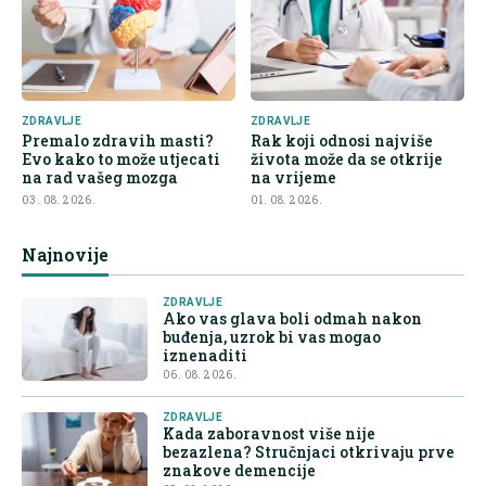
ZDRAVLJE
ZDRAVLJE
Premalo zdravih masti?
Rak koji odnosi najviše
Evo kako to može utjecati
života može da se otkrije
na rad vašeg mozga
na vrijeme
03. 08. 2026.
01. 08. 2026.
Najnovije
ZDRAVLJE
Ako vas glava boli odmah nakon
buđenja, uzrok bi vas mogao
iznenaditi
06. 08. 2026.
ZDRAVLJE
Kada zaboravnost više nije
bezazlena? Stručnjaci otkrivaju prve
znakove demencije