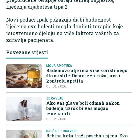
liječenja dijabetesa tipa 2.
Novi podaci ipak pokazuju da bi budućnost
liječenja ove bolesti mogla donijeti terapije koje
istovremeno djeluju na više faktora važnih za
zdravlje pacijenata.
Povezane vijesti
MOJA APOTEKA
Bademovo ulje ima više koristi nego
što mislite: Dobro je za kožu, srce i
kontrolu apetita
06. 08. 2026.
ZDRAVLJE
Ako vas glava boli odmah nakon
buđenja, uzrok bi vas mogao
iznenaditi
06. 08. 2026.
DJEČIJE ZDRAVLJE
Bebina koža traži posebnu njegu: Evo