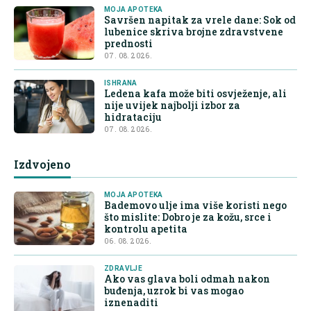
MOJA APOTEKA
Savršen napitak za vrele dane: Sok od
lubenice skriva brojne zdravstvene
prednosti
07. 08. 2026.
ISHRANA
Ledena kafa može biti osvježenje, ali
nije uvijek najbolji izbor za
hidrataciju
07. 08. 2026.
Izdvojeno
MOJA APOTEKA
Bademovo ulje ima više koristi nego
što mislite: Dobro je za kožu, srce i
kontrolu apetita
06. 08. 2026.
ZDRAVLJE
Ako vas glava boli odmah nakon
buđenja, uzrok bi vas mogao
iznenaditi