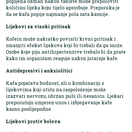
popijena odmah nakon tablete može prepoloviti
količinu lijeka koju tijelo apsorbuje. Preporuka je
da se kafa popije najmanje pola sata kasnije.
Lijekovi za visoki pritisak
Kofein može nakratko povisiti krvni pritisak i
smanjiti efekat lijekova koji bi trebali da ga snize.
Osobe koje piju antihipertenzive trebalo bi da prate
kako im organizam reaguje nakon jutarnje kafe.
Antidepresivi i anksiolitici
Kafa pojačava budnost, ali u kombinaciji s
lijekovima koji utiču na raspoloženje može
izazvati nervozu, ubrzan puls ili nesanicu. Ljekari
preporučuju umjeren unos i izbjegavanje kafe
kasno poslijepodne.
Lijekovi protiv bolova