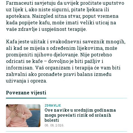
Farmaceuti savjetuju da uvijek pročitate uputstvo
uz lijek i, ako niste sigurni, pitate ljekara ili
apotekara. Naizgled sitna stvar, poput vremena
kada popijete kafu, može imati veliki uticaj na
vaše zdravlje i uspješnost terapije.
Kafa jeste užitak i svakodnevni saveznik mnogih,
ali kad se miješa s određenim lijekovima, može
promijeniti njihovo djelovanje. Nije potrebno
odricati se kafe – dovoljno je biti pažljiv i
informisan. Vaš organizam i terapija će vam biti
zahvalni ako pronađete pravi balans između
uživanja i opreza.
Povezane vijesti
ZDRAVLJE
Ove navike u srednjim godinama
mogu povećati rizik od srčanih
bolesti
08. 08. 2026.