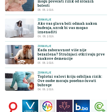
mogu povećati rizik od srčanih
bolesti
08. 08. 2026.
ZDRAVLJE
Ako vas glava boli odmah nakon
buđenja, uzrok bi vas mogao
iznenaditi
06. 08. 2026.
ZDRAVLJE
Kada zaboravnost više nije
bezazlena? Stručnjaci otkrivaju prve
znakove demencije
05. 08. 2026.
ZDRAVLJE
Toplotni valovi kriju ozbiljan rizik:
Ove osobe moraju posebno čuvati
bubrege
04. 08. 2026.