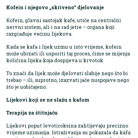
Kofein i njegovo „skriveno“ djelovanje
Kofein, glavni sastojak kafe, utiče na centralni
nervni sistem, ali i na rad jetre – organa koji
razgrađuje većinu lijekova.
Kada se kafa i lijek uzmu u isto vrijeme, kofein
može ubrzati ili usporiti taj proces, čime se mijenja
količina lijeka koja dospijeva u krvotok.
To znači da lijek može djelovati slabije nego što bi
trebao – ili, suprotno, izazvati jače nuspojave nego
što je uobičajeno.
Lijekovi koji se ne slažu s kafom
Terapija za štitnjaču
Lijekovi poput levotiroksina zahtijevaju precizno
vrijeme uzimanja. Istraživanja su pokazala da kafa