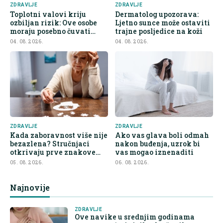
ZDRAVLJE
ZDRAVLJE
Toplotni valovi kriju
Dermatolog upozorava:
ozbiljan rizik: Ove osobe
Ljetno sunce može ostaviti
moraju posebno čuvati
trajne posljedice na koži
bubrege
04. 08. 2026.
04. 08. 2026.
ZDRAVLJE
ZDRAVLJE
Kada zaboravnost više nije
Ako vas glava boli odmah
bezazlena? Stručnjaci
nakon buđenja, uzrok bi
otkrivaju prve znakove
vas mogao iznenaditi
demencije
05. 08. 2026.
06. 08. 2026.
Najnovije
ZDRAVLJE
Ove navike u srednjim godinama