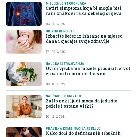
MIŠLJENJE STRUČNJAKA
Četiri simptoma koja bi mogla biti
rani znakovi raka debelog crijeva
03. 10. 2025.
BROJNI BENEFITI
Izbacite šećer iz ishrane na mjesec
dana i ojačajte svoje zdravlje
17. 09. 2025.
NAUČNA ISTRAŽIVANJA
Ovim vježbama možete produžiti život
za samo tri minute dnevno
03. 01. 2025.
NAUČNICI OTKRIVAJU
Zašto neki ljudi mogu da jedu šta
požele i ostanu vitki?
10. 12. 2024.
PRAVILNA KOMBINACIJA JE KLJUČ
Kako doći do definisanih trbušnih