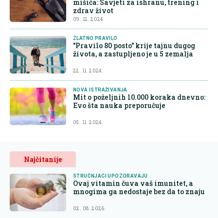
mišića: Savjeti za ishranu, trening i
zdrav život
09. 12. 2024.
ZLATNO PRAVILO
"Pravilo 80 posto" krije tajnu dugog
života, a zastupljeno je u 5 zemalja
22. 11. 2024.
NOVA ISTRAŽIVANJA
Mit o poželjnih 10.000 koraka dnevno:
Evo šta nauka preporučuje
05. 11. 2024.
Najčitanije
STRUČNJACI UPOZORAVAJU
Ovaj vitamin čuva vaš imunitet, a
mnogima ga nedostaje bez da to znaju
02. 08. 2026.