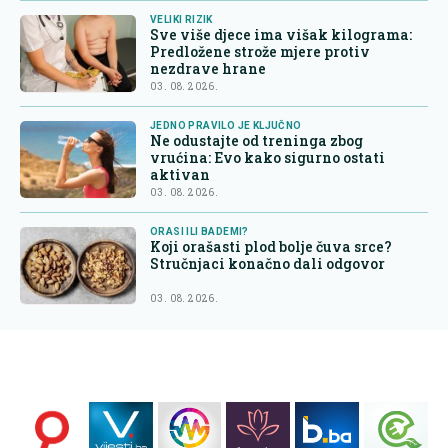
VELIKI RIZIK
Sve više djece ima višak kilograma:
Predložene strože mjere protiv
nezdrave hrane
03. 08. 2026.
JEDNO PRAVILO JE KLJUČNO
Ne odustajte od treninga zbog
vrućina: Evo kako sigurno ostati
aktivan
03. 08. 2026.
ORASI ILI BADEMI?
Koji orašasti plod bolje čuva srce?
Stručnjaci konačno dali odgovor
03. 08. 2026.