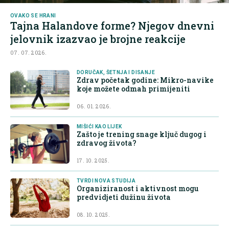
OVAKO SE HRANI
Tajna Halandove forme? Njegov dnevni
jelovnik izazvao je brojne reakcije
07. 07. 2026.
DORUČAK, ŠETNJA I DISANJE
Zdrav početak godine: Mikro-navike
koje možete odmah primijeniti
06. 01. 2026.
MIŠIĆI KAO LIJEK
Zašto je trening snage ključ dugog i
zdravog života?
17. 10. 2025.
TVRDI NOVA STUDIJA
Organiziranost i aktivnost mogu
predvidjeti dužinu života
08. 10. 2025.