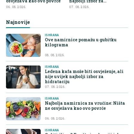
osvježava kao ovo povrće
najbolji izbor za
hidrataciju
06. 08. 2026.
07. 08. 2026.
Najnovije
ISHRANA
Ove namirnice pomažu u gubitku
kilograma
08. 08. 2026.
ISHRANA
Ledena kafa može biti osvježenje, ali
nije uvijek najbolji izbor za
hidrataciju
07. 08. 2026.
ISHRANA
Najbolja namirnica za vrućine: Ništa
ne osvježava kao ovo povrće
06. 08. 2026.
ISHRANA