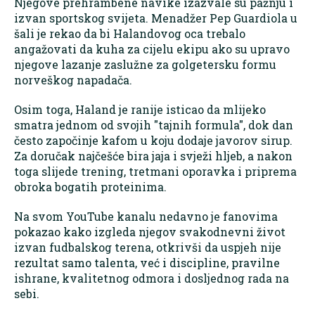
Njegove prehrambene navike izazvale su pažnju i
izvan sportskog svijeta. Menadžer Pep Guardiola u
šali je rekao da bi Halandovog oca trebalo
angažovati da kuha za cijelu ekipu ako su upravo
njegove lazanje zaslužne za golgetersku formu
norveškog napadača.
Osim toga, Haland je ranije isticao da mlijeko
smatra jednom od svojih "tajnih formula", dok dan
često započinje kafom u koju dodaje javorov sirup.
Za doručak najčešće bira jaja i svježi hljeb, a nakon
toga slijede trening, tretmani oporavka i priprema
obroka bogatih proteinima.
Na svom YouTube kanalu nedavno je fanovima
pokazao kako izgleda njegov svakodnevni život
izvan fudbalskog terena, otkrivši da uspjeh nije
rezultat samo talenta, već i discipline, pravilne
ishrane, kvalitetnog odmora i dosljednog rada na
sebi.