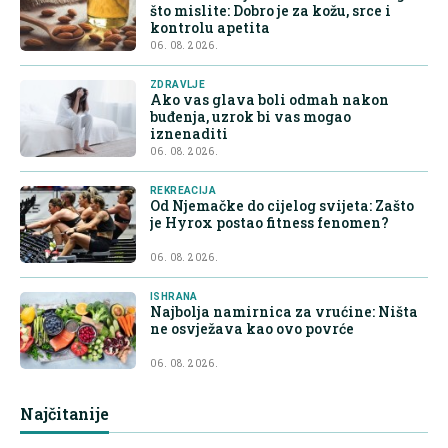
što mislite: Dobro je za kožu, srce i
kontrolu apetita
06. 08. 2026.
ZDRAVLJE
Ako vas glava boli odmah nakon
buđenja, uzrok bi vas mogao
iznenaditi
06. 08. 2026.
REKREACIJA
Od Njemačke do cijelog svijeta: Zašto
je Hyrox postao fitness fenomen?
06. 08. 2026.
ISHRANA
Najbolja namirnica za vrućine: Ništa
ne osvježava kao ovo povrće
06. 08. 2026.
Najčitanije