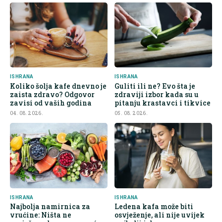
ISHRANA
ISHRANA
Koliko šolja kafe dnevno je
Guliti ili ne? Evo šta je
zaista zdravo? Odgovor
zdraviji izbor kada su u
zavisi od vaših godina
pitanju krastavci i tikvice
04. 08. 2026.
05. 08. 2026.
ISHRANA
ISHRANA
Najbolja namirnica za
Ledena kafa može biti
vrućine: Ništa ne
osvježenje, ali nije uvijek