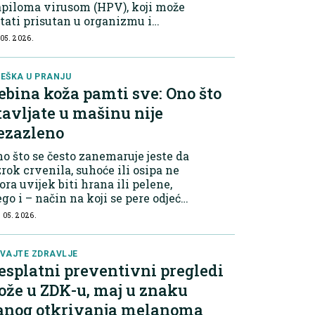
piloma virusom (HPV), koji može
tati prisutan u organizmu i
kon što promjena nestane s kože.
 05. 2026.
og toga se kod nekih ljudi
adavice vraćaju ili se pojave na
ugim dijelovima...
EŠKA U PRANJU
ebina koža pamti sve: Ono što
tavljate u mašinu nije
ezazleno
o što se često zanemaruje jeste da
rok crvenila, suhoće ili osipa ne
ra uvijek biti hrana ili pelene,
go i – način na koji se pere odjeća.
d beba zaštitna barijera kože još
 05. 2026.
ijek nije u potpunosti razvijena,
 sve što dolazi u...
VAJTE ZDRAVLJE
esplatni preventivni pregledi
ože u ZDK-u, maj u znaku
anog otkrivanja melanoma