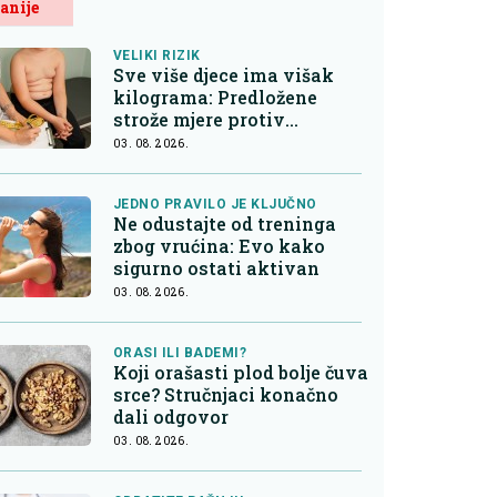
anije
VELIKI RIZIK
Sve više djece ima višak
kilograma: Predložene
strože mjere protiv
nezdrave hrane
03. 08. 2026.
JEDNO PRAVILO JE KLJUČNO
Ne odustajte od treninga
zbog vrućina: Evo kako
sigurno ostati aktivan
03. 08. 2026.
ORASI ILI BADEMI?
Koji orašasti plod bolje čuva
srce? Stručnjaci konačno
dali odgovor
03. 08. 2026.