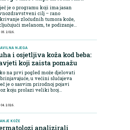
ječ je o programu koji ima jasan
vnozdravstveni cilj – rano
krivanje zloćudnih tumora kože,
ljučujući melanom, te podizanje
ijesti o važnosti prevencije i
 05. 2026.
dgovornog odnosa prema zdravlju.
ema riječima dr. Elme Kuduzović,
kov...
AVILNA NJEGA
uha i osjetljiva koža kod beba:
avjeti koji zaista pomažu
ko na prvi pogled može djelovati
brinjavajuće, u većini slučajeva
ječ je o sasvim prirodnoj pojavi
oz koju prolazi veliki broj
ovorođenčadi. Nakon dolaska na
ijet, bebina koža se prilagođava
 04. 2026.
tpuno drugačijim uslovima. Iz
plo...
ANJE KOŽE
ermatolozi analizirali