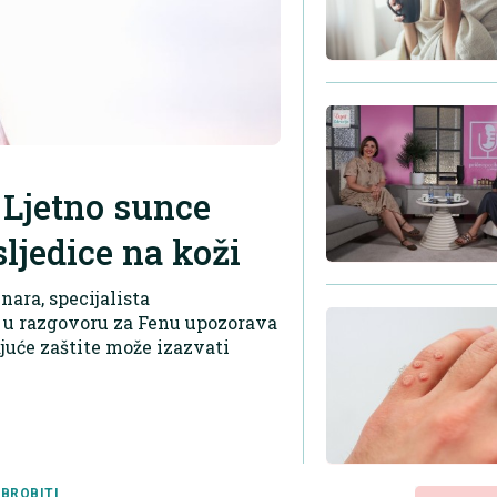
 Ljetno sunce
sljedice na koži
ara, specijalista
 u razgovoru za Fenu upozorava
juće zaštite može izazvati
BROBITI