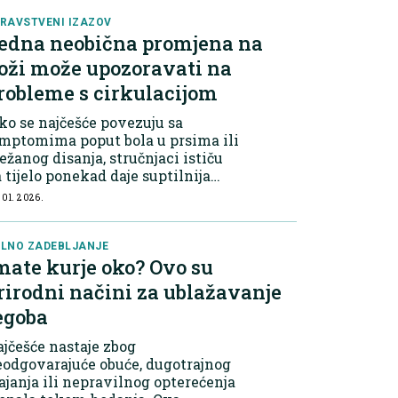
jzastupljeniji protein u ljudsko...
RAVSTVENI IZAZOV
edna neobična promjena na
oži može upozoravati na
robleme s cirkulacijom
ko se najčešće povezuju sa
mptomima poput bola u prsima ili
ežanog disanja, stručnjaci ističu
 tijelo ponekad daje suptilnija
ozorenja – a jedno od njih može se
 01. 2026.
javiti upravo na koži. Ljekari
ozoravaju da pojava neobičnog,
...
LNO ZADEBLJANJE
mate kurje oko? Ovo su
rirodni načini za ublažavanje
egoba
jčešće nastaje zbog
odgovarajuće obuće, dugotrajnog
ajanja ili nepravilnog opterećenja