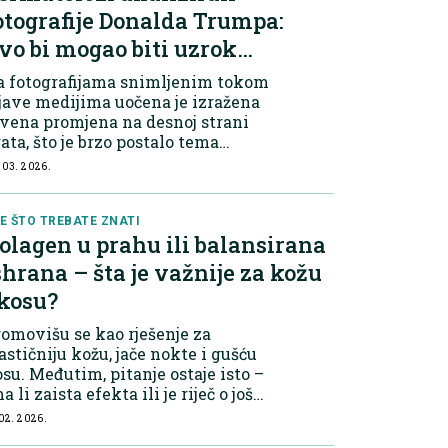
otografije Donalda Trumpa:
vo bi mogao biti uzrok
rvenila na koži
a fotografijama snimljenim tokom
jave medijima uočena je izražena
vena promjena na desnoj strani
ata, što je brzo postalo tema
asprave na društvenim mrežama.
 03. 2026.
ogi korisnici interneta počeli su
agađati o mogućem uzroku ove
omjen...
E ŠTO TREBATE ZNATI
olagen u prahu ili balansirana
shrana – šta je važnije za kožu
 kosu?
omovišu se kao rješenje za
astičniju kožu, jače nokte i gušću
su. Međutim, pitanje ostaje isto –
a li zaista efekta ili je riječ o još
dnom prolaznom trendu? Šta je
 02. 2026.
pravo kolagen? Kolagen je