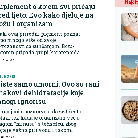
Najčit
uplement o kojem svi pričaju
red ljeto: Evo kako djeluje na
ožu i organizam
ak, ovaj prirodni pigment poznat
 po mnogo više od svoje
vezanosti sa sunčanjem. Beta-
roten pripada grupi karotenoida,
ojeva koji voću i povrću daju
 06. 2026.
rakteristične narandžaste, žute i
vene nijanse. Organizam ga po
trebi pret...
IJE ŽEĐI
iste samo umorni: Ovo su rani
nakovi dehidratacije koje
nogi ignorišu
ručnjaci upozoravaju da žeđ često
lazi tek kada je organizam već u
agom “minusu” s tečnošću, zbog
ga je važno piti vodu i tokom
na, a ne tek kada tijelo počne
 05. 2026.