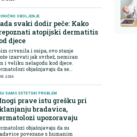
ažiti. Sportski nutricionisti
avode da se rani simptomi
hidrataci...
ONIČNO OBOLJENJE
ada svaki dodir peče: Kako
repoznati atopijski dermatitis
od djece
im crvenila i osipa, ovo stanje
že izazvati jak svrbež, nemiran
n i veliku nelagodu kod djece.
rmatolozi objašnjavaju da se
opijski dermatitis najčešće
 05. 2026.
zvija zbog kombinacije genetskih
ktora i uticaja iz okoline. Djeca
i r...
SU SAMO ESTETSKI PROBLEM
nogi prave istu grešku pri
klanjanju bradavica,
ermatolozi upozoravaju
rmatolozi objašnjavaju da su
radavice povezane s humanim