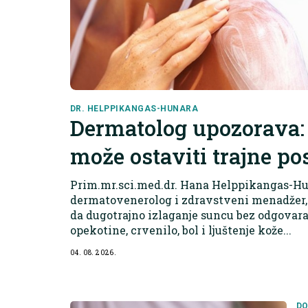
DR. HELPPIKANGAS-HUNARA
Dermatolog upozorava:
može ostaviti trajne po
Prim.mr.sci.med.dr. Hana Helppikangas-Hun
dermatovenerolog i zdravstveni menadžer,
da dugotrajno izlaganje suncu bez odgovara
opekotine, crvenilo, bol i ljuštenje kože...
04. 08. 2026.
DO