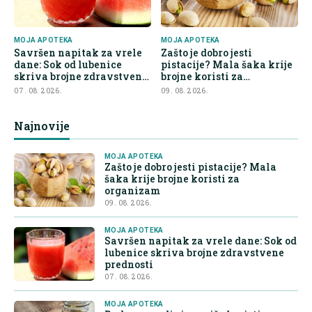
MOJA APOTEKA
MOJA APOTEKA
Savršen napitak za vrele
Zašto je dobro jesti
dane: Sok od lubenice
pistacije? Mala šaka krije
skriva brojne zdravstvene
brojne koristi za
prednosti
organizam
07. 08. 2026.
09. 08. 2026.
Najnovije
MOJA APOTEKA
Zašto je dobro jesti pistacije? Mala
šaka krije brojne koristi za
organizam
09. 08. 2026.
MOJA APOTEKA
Savršen napitak za vrele dane: Sok od
lubenice skriva brojne zdravstvene
prednosti
07. 08. 2026.
MOJA APOTEKA