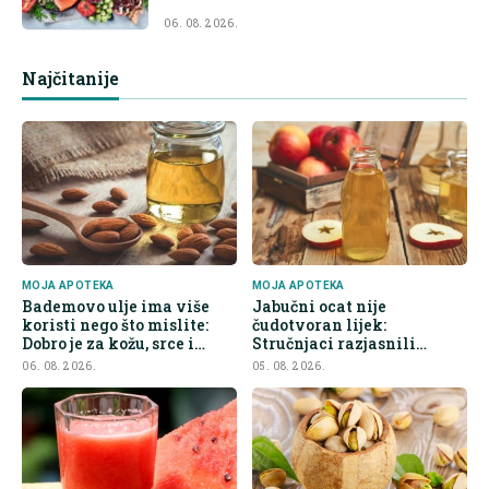
06. 08. 2026.
Najčitanije
MOJA APOTEKA
MOJA APOTEKA
Bademovo ulje ima više
Jabučni ocat nije
koristi nego što mislite:
čudotvoran lijek:
Dobro je za kožu, srce i
Stručnjaci razjasnili
kontrolu apetita
najveće zablude
06. 08. 2026.
05. 08. 2026.