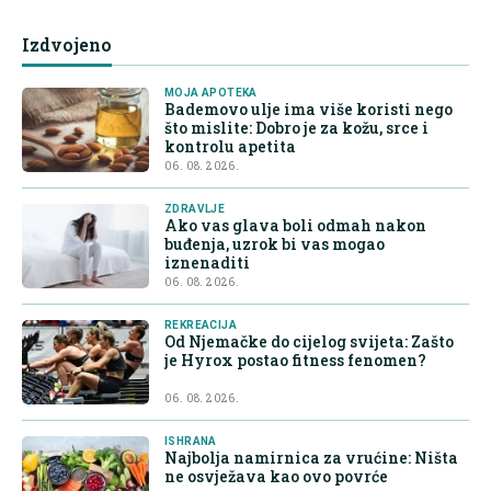
Izdvojeno
MOJA APOTEKA
Bademovo ulje ima više koristi nego
što mislite: Dobro je za kožu, srce i
kontrolu apetita
06. 08. 2026.
ZDRAVLJE
Ako vas glava boli odmah nakon
buđenja, uzrok bi vas mogao
iznenaditi
06. 08. 2026.
REKREACIJA
Od Njemačke do cijelog svijeta: Zašto
je Hyrox postao fitness fenomen?
06. 08. 2026.
ISHRANA
Najbolja namirnica za vrućine: Ništa
ne osvježava kao ovo povrće