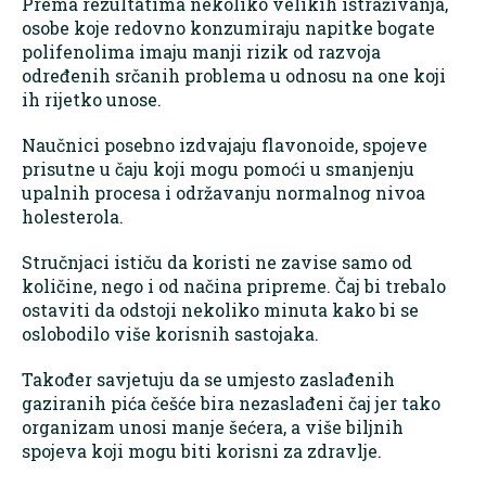
Prema rezultatima nekoliko velikih istraživanja,
osobe koje redovno konzumiraju napitke bogate
polifenolima imaju manji rizik od razvoja
određenih srčanih problema u odnosu na one koji
ih rijetko unose.
Naučnici posebno izdvajaju flavonoide, spojeve
prisutne u čaju koji mogu pomoći u smanjenju
upalnih procesa i održavanju normalnog nivoa
holesterola.
Stručnjaci ističu da koristi ne zavise samo od
količine, nego i od načina pripreme. Čaj bi trebalo
ostaviti da odstoji nekoliko minuta kako bi se
oslobodilo više korisnih sastojaka.
Također savjetuju da se umjesto zaslađenih
gaziranih pića češće bira nezaslađeni čaj jer tako
organizam unosi manje šećera, a više biljnih
spojeva koji mogu biti korisni za zdravlje.