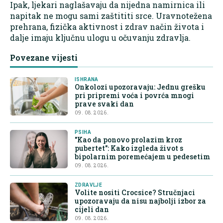
Ipak, ljekari naglašavaju da nijedna namirnica ili
napitak ne mogu sami zaštititi srce. Uravnotežena
prehrana, fizička aktivnost i zdrav način života i
dalje imaju ključnu ulogu u očuvanju zdravlja.
Povezane vijesti
ISHRANA
Onkolozi upozoravaju: Jednu grešku
pri pripremi voća i povrća mnogi
prave svaki dan
09. 08. 2026.
PSIHA
"Kao da ponovo prolazim kroz
pubertet": Kako izgleda život s
bipolarnim poremećajem u pedesetim
09. 08. 2026.
ZDRAVLJE
Volite nositi Crocsice? Stručnjaci
upozoravaju da nisu najbolji izbor za
cijeli dan
09. 08. 2026.