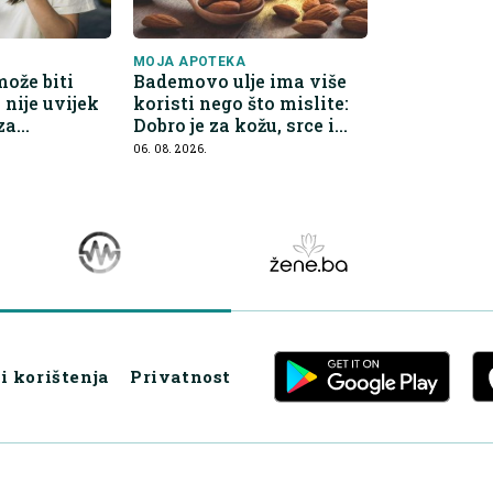
MOJA APOTEKA
ože biti
Bademovo ulje ima više
i nije uvijek
koristi nego što mislite:
 za
Dobro je za kožu, srce i
kontrolu apetita
06. 08. 2026.
i korištenja
Privatnost