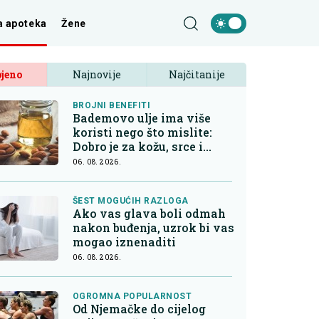
a apoteka
Žene
jeno
Najnovije
Najčitanije
BROJNI BENEFITI
Bademovo ulje ima više
koristi nego što mislite:
Dobro je za kožu, srce i
kontrolu apetita
06. 08. 2026.
ŠEST MOGUĆIH RAZLOGA
Ako vas glava boli odmah
nakon buđenja, uzrok bi vas
mogao iznenaditi
06. 08. 2026.
OGROMNA POPULARNOST
Od Njemačke do cijelog