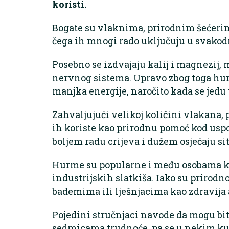
koristi.
Bogate su vlaknima, prirodnim šećeri
čega ih mnogi rado uključuju u svako
Posebno se izdvajaju kalij i magnezij, m
nervnog sistema. Upravo zbog toga h
manjka energije, naročito kada se jedu 
Zahvaljujući velikoj količini vlakana,
ih koriste kao prirodnu pomoć kod usp
boljem radu crijeva i dužem osjećaju sit
Hurme su popularne i među osobama k
industrijskih slatkiša. Iako su prirodn
bademima ili lješnjacima kao zdravija
Pojedini stručnjaci navode da mogu bit
sedmicama trudnoće, pa se u nekim ku