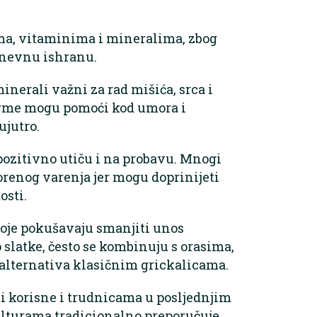
ma, vitaminima i mineralima, zbog
dnevnu ishranu.
inerali važni za rad mišića, srca i
urme mogu pomoći kod umora i
ujutro.
 pozitivno utiču i na probavu. Mnogi
orenog varenja jer mogu doprinijeti
osti.
oje pokušavaju smanjiti unos
o slatke, često se kombinuju s orasima,
 alternativa klasičnim grickalicama.
i korisne i trudnicama u posljednjim
lturama tradicionalno preporučuje