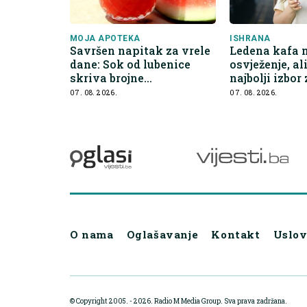
MOJA APOTEKA
ISHRANA
Savršen napitak za vrele
Ledena kafa m
dane: Sok od lubenice
osvježenje, al
skriva brojne
najbolji izbor
zdravstvene prednosti
hidrataciju
07. 08. 2026.
07. 08. 2026.
O nama
Oglašavanje
Kontakt
Uslov
© Copyright 2005. - 2026. Radio M Media Group.
Sva prava zadržana.