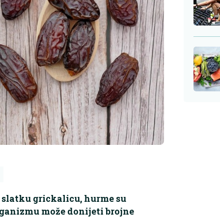
slatku grickalicu, hurme su
ganizmu može donijeti brojne