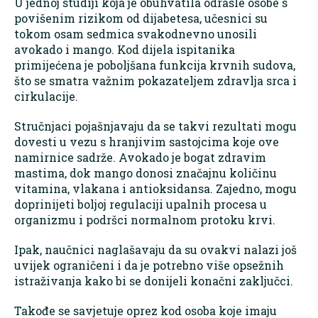
U jednoj studiji koja je obuhvatila odrasle osobe s
povišenim rizikom od dijabetesa, učesnici su
tokom osam sedmica svakodnevno unosili
avokado i mango. Kod dijela ispitanika
primijećena je poboljšana funkcija krvnih sudova,
što se smatra važnim pokazateljem zdravlja srca i
cirkulacije.
Stručnjaci pojašnjavaju da se takvi rezultati mogu
dovesti u vezu s hranjivim sastojcima koje ove
namirnice sadrže. Avokado je bogat zdravim
mastima, dok mango donosi značajnu količinu
vitamina, vlakana i antioksidansa. Zajedno, mogu
doprinijeti boljoj regulaciji upalnih procesa u
organizmu i podršci normalnom protoku krvi.
Ipak, naučnici naglašavaju da su ovakvi nalazi još
uvijek ograničeni i da je potrebno više opsežnih
istraživanja kako bi se donijeli konačni zaključci.
Takođe se savjetuje oprez kod osoba koje imaju