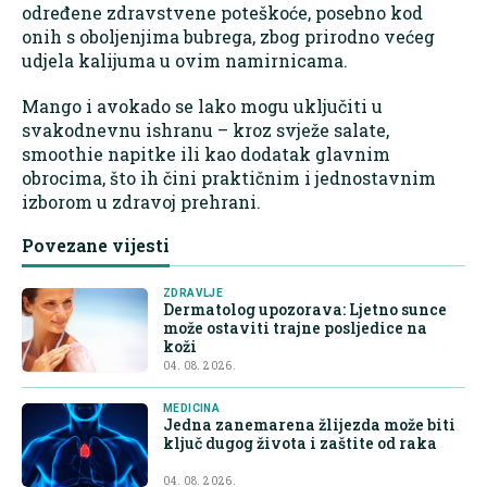
određene zdravstvene poteškoće, posebno kod
onih s oboljenjima bubrega, zbog prirodno većeg
udjela kalijuma u ovim namirnicama.
Mango i avokado se lako mogu uključiti u
svakodnevnu ishranu – kroz svježe salate,
smoothie napitke ili kao dodatak glavnim
obrocima, što ih čini praktičnim i jednostavnim
izborom u zdravoj prehrani.
Povezane vijesti
ZDRAVLJE
Dermatolog upozorava: Ljetno sunce
može ostaviti trajne posljedice na
koži
04. 08. 2026.
MEDICINA
Jedna zanemarena žlijezda može biti
ključ dugog života i zaštite od raka
04. 08. 2026.