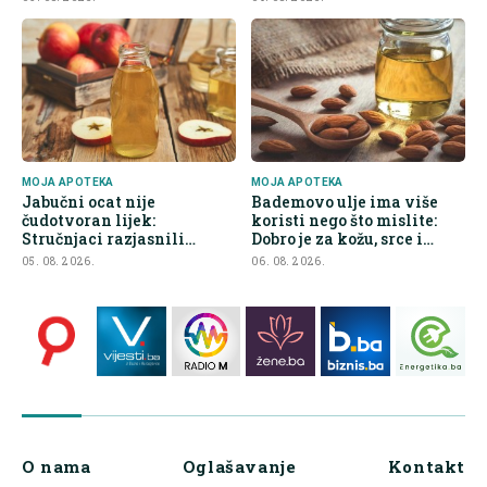
MOJA APOTEKA
MOJA APOTEKA
Jabučni ocat nije
Bademovo ulje ima više
čudotvoran lijek:
koristi nego što mislite:
Stručnjaci razjasnili
Dobro je za kožu, srce i
najveće zablude
kontrolu apetita
05. 08. 2026.
06. 08. 2026.
O nama
Oglašavanje
Kontakt