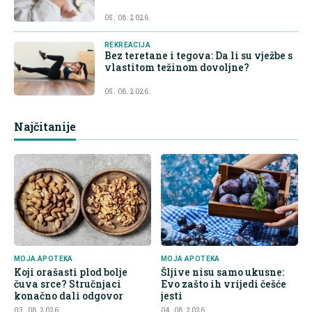
05. 08. 2026.
REKREACIJA
Bez teretane i tegova: Da li su vježbe s
vlastitom težinom dovoljne?
05. 08. 2026.
Najčitanije
MOJA APOTEKA
MOJA APOTEKA
Koji orašasti plod bolje
Šljive nisu samo ukusne:
čuva srce? Stručnjaci
Evo zašto ih vrijedi češće
konačno dali odgovor
jesti
03. 08. 2026.
04. 08. 2026.