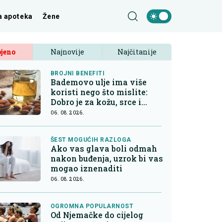
a apoteka
Žene
jeno
Najnovije
Najčitanije
BROJNI BENEFITI
Bademovo ulje ima više
koristi nego što mislite:
Dobro je za kožu, srce i
kontrolu apetita
06. 08. 2026.
ŠEST MOGUĆIH RAZLOGA
Ako vas glava boli odmah
nakon buđenja, uzrok bi vas
mogao iznenaditi
06. 08. 2026.
OGROMNA POPULARNOST
Od Njemačke do cijelog