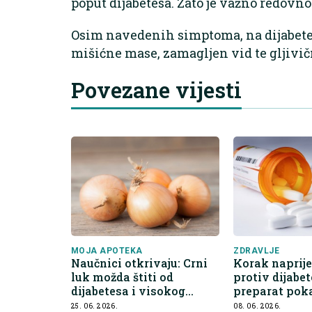
poput dijabetesa. Zato je važno redovno
Osim navedenih simptoma, na dijabetes
mišićne mase, zamagljen vid te gljivič
Povezane vijesti
MOJA APOTEKA
ZDRAVLJE
Naučnici otkrivaju: Crni
Korak naprije
luk možda štiti od
protiv dijabe
dijabetesa i visokog
preparat pok
pritiska
učinak
25. 06. 2026.
08. 06. 2026.