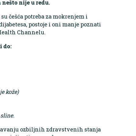
 nešto nije u redu.
o su češća potreba za mokrenjem i
ijabetesa, postoje i oni manje poznati
 Health Channelu.
i do:
je kože)
sline.
čavanju ozbiljnih zdravstvenih stanja