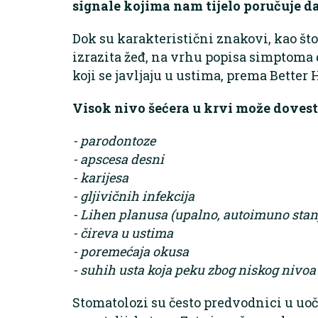
signale kojima nam tijelo poručuje da
Dok su karakteristični znakovi, kao št
izrazita žeđ, na vrhu popisa simptoma d
koji se javljaju u ustima, prema Better
Visok nivo šećera u krvi može dovest
- parodontoze
- apscesa desni
- karijesa
- gljivičnih infekcija
- Lihen planusa (upalno, autoimuno stan
- čireva u ustima
- poremećaja okusa
- suhih usta koja peku zbog niskog nivoa 
Stomatolozi su često predvodnici u uo