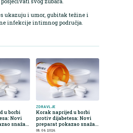
 posjećivati svog zubara.
 ukazuju i umor, gubitak težine i
ne infekcije intimnog područja.
ZDRAVLJE
d u borbi
Korak naprijed u borbi
tesa: Novi
protiv dijabetesa: Novi
azao snažan
preparat pokazao snažan
učinak
08. 06. 2026.