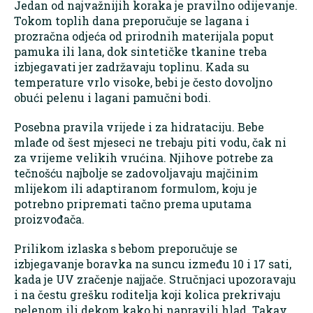
Jedan od najvažnijih koraka je pravilno odijevanje.
Tokom toplih dana preporučuje se lagana i
prozračna odjeća od prirodnih materijala poput
pamuka ili lana, dok sintetičke tkanine treba
izbjegavati jer zadržavaju toplinu. Kada su
temperature vrlo visoke, bebi je često dovoljno
obući pelenu i lagani pamučni bodi.
Posebna pravila vrijede i za hidrataciju. Bebe
mlađe od šest mjeseci ne trebaju piti vodu, čak ni
za vrijeme velikih vrućina. Njihove potrebe za
tečnošću najbolje se zadovoljavaju majčinim
mlijekom ili adaptiranom formulom, koju je
potrebno pripremati tačno prema uputama
proizvođača.
Prilikom izlaska s bebom preporučuje se
izbjegavanje boravka na suncu između 10 i 17 sati,
kada je UV zračenje najjače. Stručnjaci upozoravaju
i na čestu grešku roditelja koji kolica prekrivaju
pelenom ili dekom kako bi napravili hlad. Takav