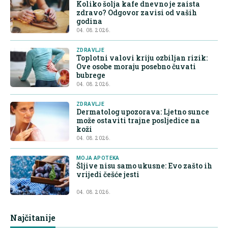
Koliko šolja kafe dnevno je zaista
zdravo? Odgovor zavisi od vaših
godina
04. 08. 2026.
ZDRAVLJE
Toplotni valovi kriju ozbiljan rizik:
Ove osobe moraju posebno čuvati
bubrege
04. 08. 2026.
ZDRAVLJE
Dermatolog upozorava: Ljetno sunce
može ostaviti trajne posljedice na
koži
04. 08. 2026.
MOJA APOTEKA
Šljive nisu samo ukusne: Evo zašto ih
vrijedi češće jesti
04. 08. 2026.
Najčitanije