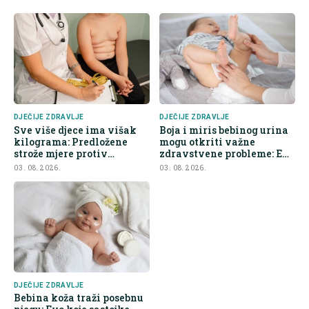
DJEČIJE ZDRAVLJE
DJEČIJE ZDRAVLJE
Sve više djece ima višak
Boja i miris bebinog urina
kilograma: Predložene
mogu otkriti važne
strože mjere protiv
zdravstvene probleme: Evo
nezdrave hrane
na šta roditelji trebaju obr
03. 08. 2026.
03. 08. 2026.
DJEČIJE ZDRAVLJE
Bebina koža traži posebnu