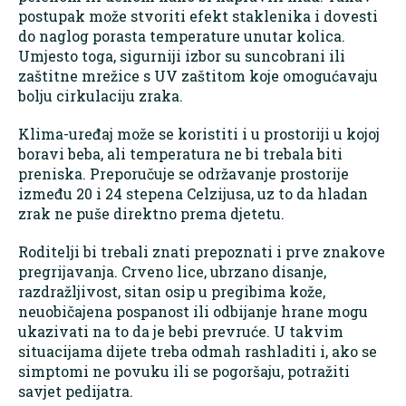
postupak može stvoriti efekt staklenika i dovesti
do naglog porasta temperature unutar kolica.
Umjesto toga, sigurniji izbor su suncobrani ili
zaštitne mrežice s UV zaštitom koje omogućavaju
bolju cirkulaciju zraka.
Klima-uređaj može se koristiti i u prostoriji u kojoj
boravi beba, ali temperatura ne bi trebala biti
preniska. Preporučuje se održavanje prostorije
između 20 i 24 stepena Celzijusa, uz to da hladan
zrak ne puše direktno prema djetetu.
Roditelji bi trebali znati prepoznati i prve znakove
pregrijavanja. Crveno lice, ubrzano disanje,
razdražljivost, sitan osip u pregibima kože,
neuobičajena pospanost ili odbijanje hrane mogu
ukazivati na to da je bebi prevruće. U takvim
situacijama dijete treba odmah rashladiti i, ako se
simptomi ne povuku ili se pogoršaju, potražiti
savjet pedijatra.