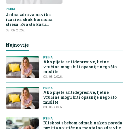
PSIHA
Jedna zdrava navika
izaziva skok hormona
stresa: Evo šta kažu
endokrinolozi
05. 08. 2026.
Najnovije
PSIHA
Ako pijete antidepresive, ljetne
vrućine mogu biti opasnije nego što
mislite
03. 08. 2026.
PSIHA
Ako pijete antidepresive, ljetne
vrućine mogu biti opasnije nego što
mislite
03. 08. 2026.
PSIHA
Bliskost s bebom odmah nakon poroda
pozitivno utiče na mentalno zdravlje