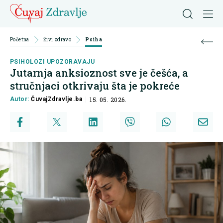
Početna
Živi zdravo
Psiha
PSIHOLOZI UPOZORAVAJU
Jutarnja anksioznost sve je češća, a
stručnjaci otkrivaju šta je pokreće
Autor:
ČuvajZdravlje.ba
15. 05. 2026.