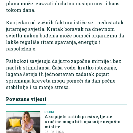
plana može izazvati dodatnu nesigurnost i haos
tokom dana.
Kao jedan od važnih faktora ističe se i nedostatak
jutarnjeg svjetla. Kratak boravak na dnevnom
svjetlu nakon buđenja može pomoći organizmu da
lakše reguliše ritam spavanja, energiju i
raspoloženje.
Psiholozi savjetuju da jutro započne mirnije i bez
naglih stimulansa. Čaša vode, kratko istezanje,
lagana šetnja ili jednostavan zadatak poput
spremanja kreveta mogu pomoći da dan počne
stabilnije i sa manje stresa.
Povezane vijesti
PSIHA
Ako pijete antidepresive, ljetne
vrućine mogu biti opasnije nego što
mislite
03. 08. 2026.