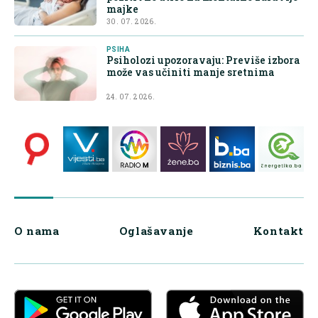
majke
30. 07. 2026.
PSIHA
Psiholozi upozoravaju: Previše izbora
može vas učiniti manje sretnima
24. 07. 2026.
O nama
Oglašavanje
Kontakt