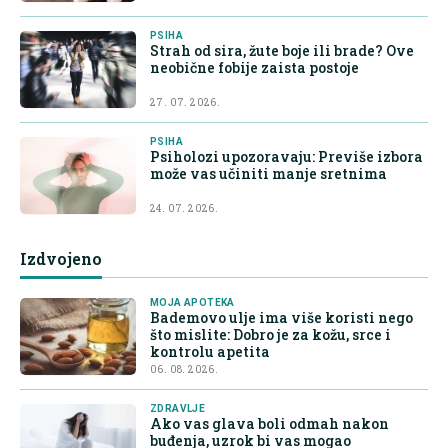
PSIHA
Strah od sira, žute boje ili brade? Ove
neobične fobije zaista postoje
27. 07. 2026.
PSIHA
Psiholozi upozoravaju: Previše izbora
može vas učiniti manje sretnima
24. 07. 2026.
Izdvojeno
MOJA APOTEKA
Bademovo ulje ima više koristi nego
što mislite: Dobro je za kožu, srce i
kontrolu apetita
06. 08. 2026.
ZDRAVLJE
Ako vas glava boli odmah nakon
buđenja, uzrok bi vas mogao