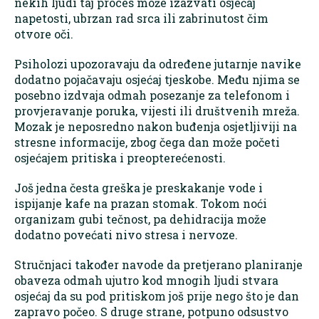
nekih ljudi taj proces može izazvati osjećaj
napetosti, ubrzan rad srca ili zabrinutost čim
otvore oči.
Psiholozi upozoravaju da određene jutarnje navike
dodatno pojačavaju osjećaj tjeskobe. Među njima se
posebno izdvaja odmah posezanje za telefonom i
provjeravanje poruka, vijesti ili društvenih mreža.
Mozak je neposredno nakon buđenja osjetljiviji na
stresne informacije, zbog čega dan može početi
osjećajem pritiska i preopterećenosti.
Još jedna česta greška je preskakanje vode i
ispijanje kafe na prazan stomak. Tokom noći
organizam gubi tečnost, pa dehidracija može
dodatno povećati nivo stresa i nervoze.
Stručnjaci također navode da pretjerano planiranje
obaveza odmah ujutro kod mnogih ljudi stvara
osjećaj da su pod pritiskom još prije nego što je dan
zapravo počeo. S druge strane, potpuno odsustvo