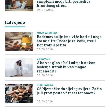
simptomi mogu biti posljedica
hroničnog stresa
29. 07. 2026.
Izdvojeno
MOJA APOTEKA
Bademovo ulje ima više koristi nego
što mislite: Dobro je za kožu, srce i
kontrolu apetita
06. 08. 2026.
ZDRAVLJE
Ako vas glava boli odmah nakon
buđenja, uzrok bi vas mogao
iznenaditi
06. 08. 2026.
REKREACIJA
Od Njemačke do cijelog svijeta: Zašto
je Hyrox postao fitness fenomen?
06. 08. 2026.