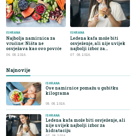
ISHRANA
ISHRANA
Najbolja namirnica za
Ledena kafa može biti
vrućine: Ništa ne
osvježenje, ali nije uvijek
osvježava kao ovo povrće
najbolji izbor za
hidrataciju
06. 08. 2026.
07. 08. 2026.
Najnovije
ISHRANA
Ove namirnice pomažu u gubitku
kilograma
08. 08. 2026.
ISHRANA
Ledena kafa može biti osvježenje, ali
nije uvijek najbolji izbor za
hidrataciju
07. 08. 2026.