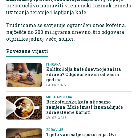
preporučljivo napraviti vremenski razmak između
uzimanja terapije i ispijanja kafe.
Trudnicama se savjetuje ograničen unos kofeina,
najčešće do 200 miligrama dnevno, što odgovara
otprilike jednoj većoj šoljici.
Povezane vijesti
ISHRANA
Koliko šolja kafe dnevno je zaista
zdravo? Odgovor zavisi od vaših
godina
04. 08. 2026.
MOJA APOTEKA
Bezkofeinska kafa nije samo
zamjena: Može imati iznenađujuće
zdravstvene koristi
29. 07. 2026.
ZDRAVLJE
Tijelo vam šalje upozorenja: Ovi