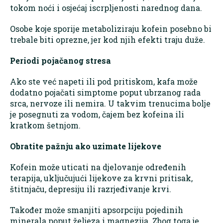
tokom noći i osjećaj iscrpljenosti narednog dana.
Osobe koje sporije metaboliziraju kofein posebno bi
trebale biti oprezne, jer kod njih efekti traju duže.
Periodi pojačanog stresa
Ako ste već napeti ili pod pritiskom, kafa može
dodatno pojačati simptome poput ubrzanog rada
srca, nervoze ili nemira. U takvim trenucima bolje
je posegnuti za vodom, čajem bez kofeina ili
kratkom šetnjom.
Obratite pažnju ako uzimate lijekove
Kofein može uticati na djelovanje određenih
terapija, uključujući lijekove za krvni pritisak,
štitnjaču, depresiju ili razrjeđivanje krvi.
Također može smanjiti apsorpciju pojedinih
minerala poput željeza i magnezija. Zbog toga je