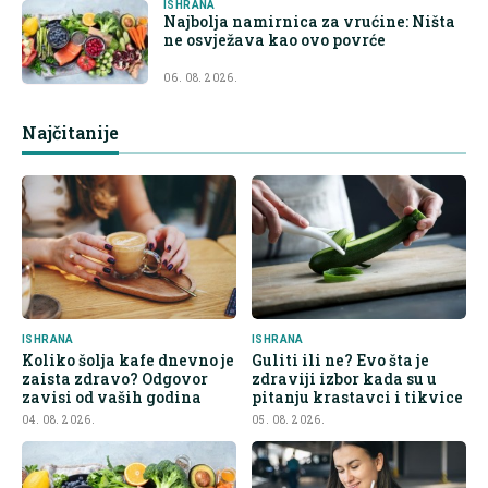
ISHRANA
Najbolja namirnica za vrućine: Ništa
ne osvježava kao ovo povrće
06. 08. 2026.
Najčitanije
ISHRANA
ISHRANA
Koliko šolja kafe dnevno je
Guliti ili ne? Evo šta je
zaista zdravo? Odgovor
zdraviji izbor kada su u
zavisi od vaših godina
pitanju krastavci i tikvice
04. 08. 2026.
05. 08. 2026.