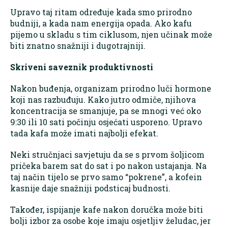
Upravo taj ritam određuje kada smo prirodno
budniji, a kada nam energija opada. Ako kafu
pijemo u skladu s tim ciklusom, njen učinak može
biti znatno snažniji i dugotrajniji.
Skriveni saveznik produktivnosti
Nakon buđenja, organizam prirodno luči hormone
koji nas razbuđuju. Kako jutro odmiče, njihova
koncentracija se smanjuje, pa se mnogi već oko
9:30 ili 10 sati počinju osjećati usporeno. Upravo
tada kafa može imati najbolji efekat.
Neki stručnjaci savjetuju da se s prvom šoljicom
pričeka barem sat do sat i po nakon ustajanja. Na
taj način tijelo se prvo samo “pokrene”, a kofein
kasnije daje snažniji podsticaj budnosti.
Također, ispijanje kafe nakon doručka može biti
bolji izbor za osobe koje imaju osjetljiv želudac, jer