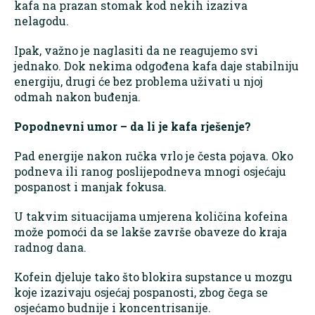
kafa na prazan stomak kod nekih izaziva
nelagodu.
Ipak, važno je naglasiti da ne reagujemo svi
jednako. Dok nekima odgođena kafa daje stabilniju
energiju, drugi će bez problema uživati u njoj
odmah nakon buđenja.
Popodnevni umor – da li je kafa rješenje?
Pad energije nakon ručka vrlo je česta pojava. Oko
podneva ili ranog poslijepodneva mnogi osjećaju
pospanost i manjak fokusa.
U takvim situacijama umjerena količina kofeina
može pomoći da se lakše završe obaveze do kraja
radnog dana.
Kofein djeluje tako što blokira supstance u mozgu
koje izazivaju osjećaj pospanosti, zbog čega se
osjećamo budnije i koncentrisanije.