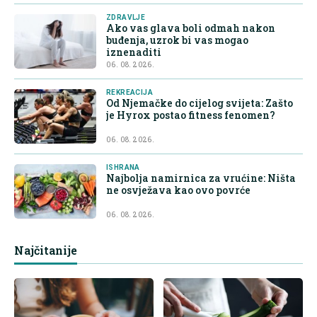
ZDRAVLJE
Ako vas glava boli odmah nakon
buđenja, uzrok bi vas mogao
iznenaditi
06. 08. 2026.
REKREACIJA
Od Njemačke do cijelog svijeta: Zašto
je Hyrox postao fitness fenomen?
06. 08. 2026.
ISHRANA
Najbolja namirnica za vrućine: Ništa
ne osvježava kao ovo povrće
06. 08. 2026.
Najčitanije