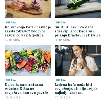
ISHRANA
ISHRANA
Koliko šolja kafe dnevno je
Guliti ili ne? Evo šta je
zaista zdravo? Odgovor
zdraviji izbor kada su u
zavisi od vaših godina
pitanju krastavci i tikvice
04. 08. 2026.
05. 08. 2026.
ISHRANA
ISHRANA
Najbolja namirnica za
Ledena kafa može biti
vrućine: Ništa ne
osvježenje, ali nije uvijek
osvježava kao ovo povrće
najbolji izbor za
hidrataciju
06. 08. 2026.
07. 08. 2026.