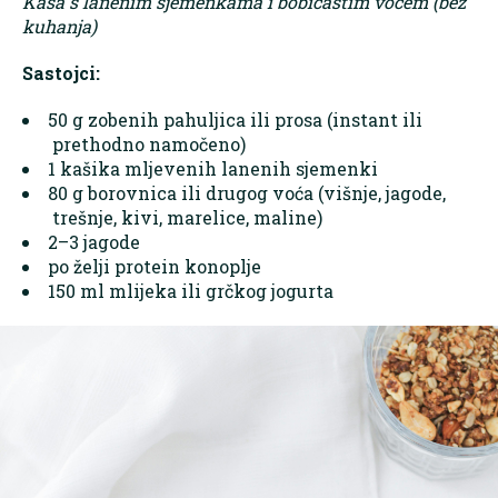
Kaša s lanenim sjemenkama i bobičastim voćem (bez
kuhanja)
Sastojci:
50 g zobenih pahuljica ili prosa (instant ili
prethodno namočeno)
1 kašika mljevenih lanenih sjemenki
80 g borovnica ili drugog voća (višnje, jagode,
trešnje, kivi, marelice, maline)
2–3 jagode
po želji protein konoplje
150 ml mlijeka ili grčkog jogurta