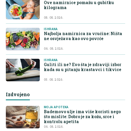
Ove namirnice pomažu u gubitku
kilograma
08. 08. 2026.
ISHRANA
Najbolja namirnica za vrućine: Ništa
ne osvježava kao ovo povrće
06. 08. 2026.
ISHRANA
Guliti ili ne? Evo šta je zdraviji izbor
kada su u pitanju krastavci i tikvice
05. 08. 2026.
Izdvojeno
MOJA APOTEKA
Bademovo ulje ima više koristi nego
što mislite: Dobro je za kožu, srce i
kontrolu apetita
06. 08. 2026.