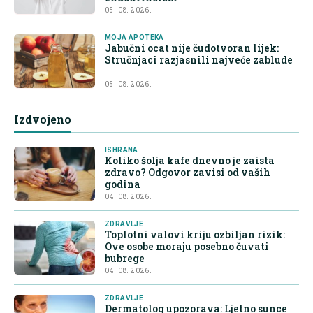
05. 08. 2026.
MOJA APOTEKA
Jabučni ocat nije čudotvoran lijek:
Stručnjaci razjasnili najveće zablude
05. 08. 2026.
Izdvojeno
ISHRANA
Koliko šolja kafe dnevno je zaista
zdravo? Odgovor zavisi od vaših
godina
04. 08. 2026.
ZDRAVLJE
Toplotni valovi kriju ozbiljan rizik:
Ove osobe moraju posebno čuvati
bubrege
04. 08. 2026.
ZDRAVLJE
Dermatolog upozorava: Ljetno sunce