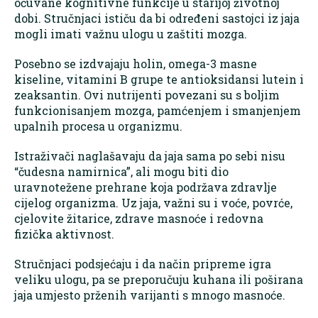
očuvane kognitivne funkcije u starijoj životnoj
dobi. Stručnjaci ističu da bi određeni sastojci iz jaja
mogli imati važnu ulogu u zaštiti mozga.
Posebno se izdvajaju holin, omega-3 masne
kiseline, vitamini B grupe te antioksidansi lutein i
zeaksantin. Ovi nutrijenti povezani su s boljim
funkcionisanjem mozga, pamćenjem i smanjenjem
upalnih procesa u organizmu.
Istraživači naglašavaju da jaja sama po sebi nisu
“čudesna namirnica”, ali mogu biti dio
uravnotežene prehrane koja podržava zdravlje
cijelog organizma. Uz jaja, važni su i voće, povrće,
cjelovite žitarice, zdrave masnoće i redovna
fizička aktivnost.
Stručnjaci podsjećaju i da način pripreme igra
veliku ulogu, pa se preporučuju kuhana ili poširana
jaja umjesto prženih varijanti s mnogo masnoće.