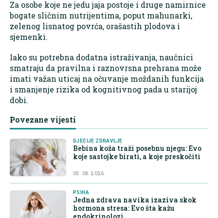
Za osobe koje ne jedu jaja postoje i druge namirnice
bogate sličnim nutrijentima, poput mahunarki,
zelenog lisnatog povrća, orašastih plodova i
sjemenki.
Iako su potrebna dodatna istraživanja, naučnici
smatraju da pravilna i raznovrsna prehrana može
imati važan uticaj na očuvanje moždanih funkcija
i smanjenje rizika od kognitivnog pada u starijoj
dobi.
Povezane vijesti
DJEČIJE ZDRAVLJE
Bebina koža traži posebnu njegu: Evo
koje sastojke birati, a koje preskočiti
05. 08. 2026.
PSIHA
Jedna zdrava navika izaziva skok
hormona stresa: Evo šta kažu
endokrinolozi