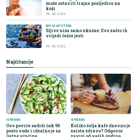
može ostaviti trajne posljedice na
koži
04. 08. 2026.
MOJA APOTEKA
Šljive nisu samo ukusne: Evo zašto ih
vrijedi češće jesti
04. 08. 2026.
Najčitanije
ISHRANA
ISHRANA
Ovo povrće sadrži čak 96
Koliko šolja kafe dnevno je
posto vode i idealno je za
zaista zdravo? Odgovor
ljetne vrućine
zavisi od vaših godina