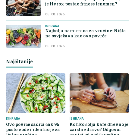
je Hyrox postao fitness fenomen?
06. 08. 2026.
ISHRANA
Najbolja namirnica za vrućine: Ništa
ne osvježava kao ovo povrće
06. 08. 2026.
Najčitanije
ISHRANA
ISHRANA
Ovo povrće sadrži čak 96
Koliko šolja kafe dnevno je
posto vode i idealno je za
zaista zdravo? Odgovor
ljetne vrućine
zavisi od vaših godina