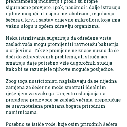
prehrambenoj industriji i prošli su brojne
sigurnosne provjere. Ipak, naučnici i dalje istražuju
njihov mogući uticaj na metabolizam, regulaciju
šećera u krvi i sastav crijevne mikroflore, koja ima
važnu ulogu u općem zdravlju organizma.
Neka istraživanja sugeriraju da određene vrste
zaslađivača mogu promijeniti ravnotežu bakterija
u crijevima. Takve promjene ne znače nužno da će
doći do zdravstvenih problema, ali stručnjaci
smatraju da je potrebno više dugoročnih studija
kako bi se razumjele njihove moguće posljedice.
Zbog toga nutricionisti naglašavaju da se nijedna
zamjena za šećer ne može smatrati idealnim
rješenjem za svakoga. Umjesto oslanjanja na
prerađene proizvode sa zaslađivačima, preporučuje
se uravnotežena prehrana bogata prirodnim
namirnicama.
Posebno se ističe voće, koje osim prirodnih šećera