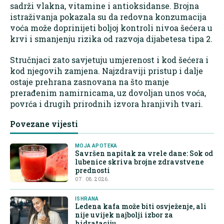
sadrži vlakna, vitamine i antioksidanse. Brojna
istraživanja pokazala su da redovna konzumacija
voća može doprinijeti boljoj kontroli nivoa šećera u
krvi i smanjenju rizika od razvoja dijabetesa tipa 2.
Stručnjaci zato savjetuju umjerenost i kod šećera i
kod njegovih zamjena. Najzdraviji pristup i dalje
ostaje prehrana zasnovana na što manje
prerađenim namirnicama, uz dovoljan unos voća,
povrća i drugih prirodnih izvora hranjivih tvari.
Povezane vijesti
MOJA APOTEKA
Savršen napitak za vrele dane: Sok od
lubenice skriva brojne zdravstvene
prednosti
07. 08. 2026.
ISHRANA
Ledena kafa može biti osvježenje, ali
nije uvijek najbolji izbor za
hidrataciju