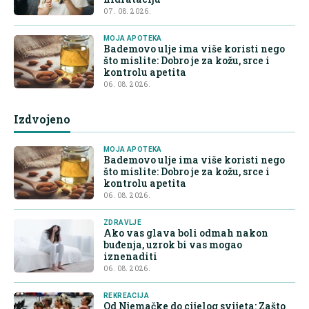
07. 08. 2026.
MOJA APOTEKA
Bademovo ulje ima više koristi nego
što mislite: Dobro je za kožu, srce i
kontrolu apetita
06. 08. 2026.
Izdvojeno
MOJA APOTEKA
Bademovo ulje ima više koristi nego
što mislite: Dobro je za kožu, srce i
kontrolu apetita
06. 08. 2026.
ZDRAVLJE
Ako vas glava boli odmah nakon
buđenja, uzrok bi vas mogao
iznenaditi
06. 08. 2026.
REKREACIJA
Od Njemačke do cijelog svijeta: Zašto