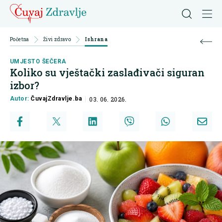
Početna
Živi zdravo
Ishrana
UMJESTO ŠEČERA
Koliko su vještački zaslađivači siguran
izbor?
Autor:
ČuvajZdravlje.ba
03. 06. 2026.