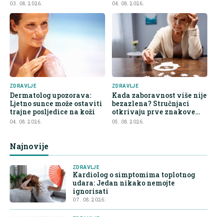
bubrege
03. 08. 2026.
04. 08. 2026.
ZDRAVLJE
ZDRAVLJE
Dermatolog upozorava:
Kada zaboravnost više nije
Ljetno sunce može ostaviti
bezazlena? Stručnjaci
trajne posljedice na koži
otkrivaju prve znakove
demencije
04. 08. 2026.
05. 08. 2026.
Najnovije
ZDRAVLJE
Kardiolog o simptomima toplotnog
udara: Jedan nikako nemojte
ignorisati
07. 08. 2026.