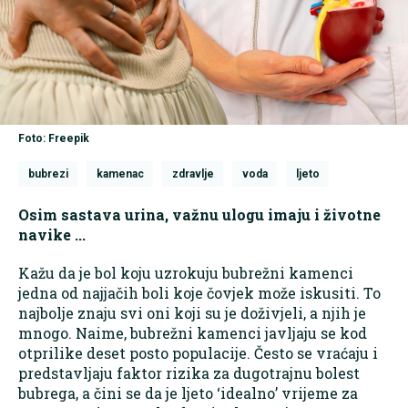
Foto: Freepik
bubrezi
kamenac
zdravlje
voda
ljeto
Osim sastava urina, važnu ulogu imaju i životne
navike ...
Kažu da je bol koju uzrokuju bubrežni kamenci
jedna od najjačih boli koje čovjek može iskusiti. To
najbolje znaju svi oni koji su je doživjeli, a njih je
mnogo. Naime, bubrežni kamenci javljaju se kod
otprilike deset posto populacije. Često se vraćaju i
predstavljaju faktor rizika za dugotrajnu bolest
bubrega, a čini se da je ljeto ‘idealno’ vrijeme za