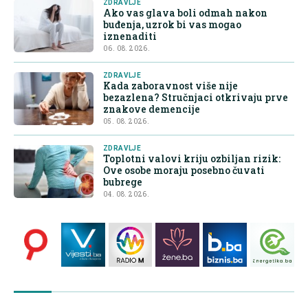
ZDRAVLJE
Ako vas glava boli odmah nakon
buđenja, uzrok bi vas mogao
iznenaditi
06. 08. 2026.
ZDRAVLJE
Kada zaboravnost više nije
bezazlena? Stručnjaci otkrivaju prve
znakove demencije
05. 08. 2026.
ZDRAVLJE
Toplotni valovi kriju ozbiljan rizik:
Ove osobe moraju posebno čuvati
bubrege
04. 08. 2026.