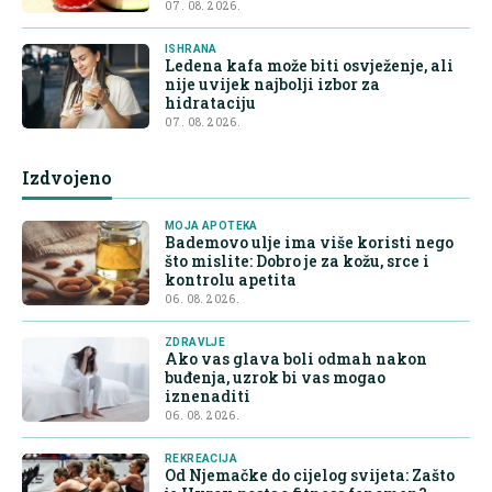
07. 08. 2026.
ISHRANA
Ledena kafa može biti osvježenje, ali
nije uvijek najbolji izbor za
hidrataciju
07. 08. 2026.
Izdvojeno
MOJA APOTEKA
Bademovo ulje ima više koristi nego
što mislite: Dobro je za kožu, srce i
kontrolu apetita
06. 08. 2026.
ZDRAVLJE
Ako vas glava boli odmah nakon
buđenja, uzrok bi vas mogao
iznenaditi
06. 08. 2026.
REKREACIJA
Od Njemačke do cijelog svijeta: Zašto