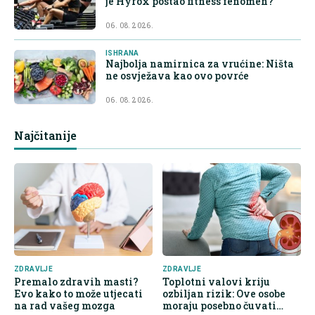
je Hyrox postao fitness fenomen?
06. 08. 2026.
ISHRANA
Najbolja namirnica za vrućine: Ništa
ne osvježava kao ovo povrće
06. 08. 2026.
Najčitanije
ZDRAVLJE
ZDRAVLJE
Premalo zdravih masti?
Toplotni valovi kriju
Evo kako to može utjecati
ozbiljan rizik: Ove osobe
na rad vašeg mozga
moraju posebno čuvati