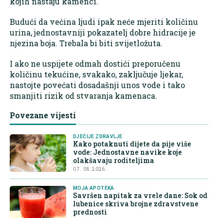
kojih nastaju kamenci.
Budući da većina ljudi ipak neće mjeriti količinu
urina, jednostavniji pokazatelj dobre hidracije je
njezina boja. Trebala bi biti svijetložuta.
I ako ne uspijete odmah dostići preporučenu
količinu tekućine, svakako, zaključuje ljekar,
nastojte povećati dosadašnji unos vode i tako
smanjiti rizik od stvaranja kamenaca.
Povezane vijesti
DJEČIJE ZDRAVLJE
Kako potaknuti dijete da pije više
vode: Jednostavne navike koje
olakšavaju roditeljima
07. 08. 2026.
MOJA APOTEKA
Savršen napitak za vrele dane: Sok od
lubenice skriva brojne zdravstvene
prednosti