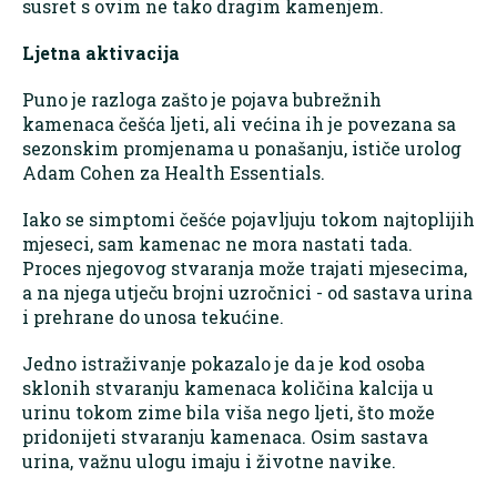
susret s ovim ne tako dragim kamenjem.
Ljetna aktivacija
Puno je razloga zašto je pojava bubrežnih
kamenaca češća ljeti, ali većina ih je povezana sa
sezonskim promjenama u ponašanju, ističe urolog
Adam Cohen za Health Essentials.
Iako se simptomi češće pojavljuju tokom najtoplijih
mjeseci, sam kamenac ne mora nastati tada.
Proces njegovog stvaranja može trajati mjesecima,
a na njega utječu brojni uzročnici - od sastava urina
i prehrane do unosa tekućine.
Jedno istraživanje pokazalo je da je kod osoba
sklonih stvaranju kamenaca količina kalcija u
urinu tokom zime bila viša nego ljeti, što može
pridonijeti stvaranju kamenaca. Osim sastava
urina, važnu ulogu imaju i životne navike.