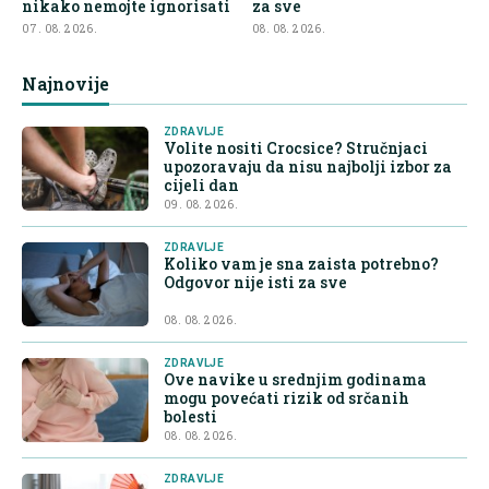
nikako nemojte ignorisati
za sve
07. 08. 2026.
08. 08. 2026.
Najnovije
ZDRAVLJE
Volite nositi Crocsice? Stručnjaci
upozoravaju da nisu najbolji izbor za
cijeli dan
09. 08. 2026.
ZDRAVLJE
Koliko vam je sna zaista potrebno?
Odgovor nije isti za sve
08. 08. 2026.
ZDRAVLJE
Ove navike u srednjim godinama
mogu povećati rizik od srčanih
bolesti
08. 08. 2026.
ZDRAVLJE