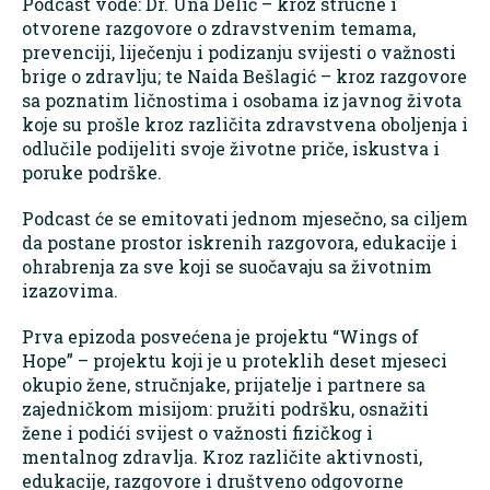
Podcast vode: Dr. Una Delić – kroz stručne i
otvorene razgovore o zdravstvenim temama,
prevenciji, liječenju i podizanju svijesti o važnosti
brige o zdravlju; te Naida Bešlagić – kroz razgovore
sa poznatim ličnostima i osobama iz javnog života
koje su prošle kroz različita zdravstvena oboljenja i
odlučile podijeliti svoje životne priče, iskustva i
poruke podrške.
Podcast će se emitovati jednom mjesečno, sa ciljem
da postane prostor iskrenih razgovora, edukacije i
ohrabrenja za sve koji se suočavaju sa životnim
izazovima.
Prva epizoda posvećena je projektu “Wings of
Hope” – projektu koji je u proteklih deset mjeseci
okupio žene, stručnjake, prijatelje i partnere sa
zajedničkom misijom: pružiti podršku, osnažiti
žene i podići svijest o važnosti fizičkog i
mentalnog zdravlja. Kroz različite aktivnosti,
edukacije, razgovore i društveno odgovorne