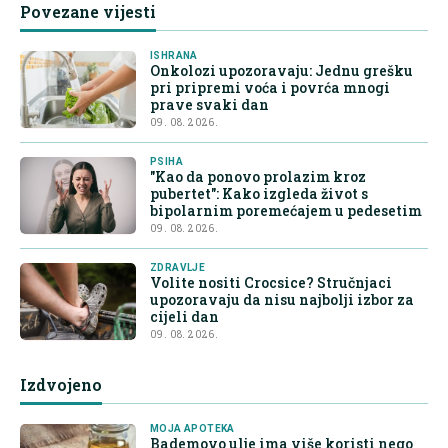
Povezane vijesti
ISHRANA
Onkolozi upozoravaju: Jednu grešku
pri pripremi voća i povrća mnogi
prave svaki dan
09. 08. 2026.
PSIHA
"Kao da ponovo prolazim kroz
pubertet": Kako izgleda život s
bipolarnim poremećajem u pedesetim
09. 08. 2026.
ZDRAVLJE
Volite nositi Crocsice? Stručnjaci
upozoravaju da nisu najbolji izbor za
cijeli dan
09. 08. 2026.
Izdvojeno
MOJA APOTEKA
Bademovo ulje ima više koristi nego