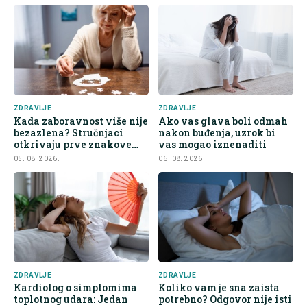
ZDRAVLJE
ZDRAVLJE
Kada zaboravnost više nije
Ako vas glava boli odmah
bezazlena? Stručnjaci
nakon buđenja, uzrok bi
otkrivaju prve znakove
vas mogao iznenaditi
demencije
05. 08. 2026.
06. 08. 2026.
ZDRAVLJE
ZDRAVLJE
Kardiolog o simptomima
Koliko vam je sna zaista
toplotnog udara: Jedan
potrebno? Odgovor nije isti