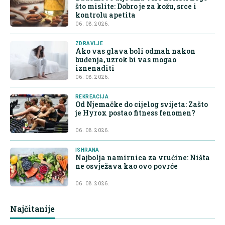
što mislite: Dobro je za kožu, srce i
kontrolu apetita
06. 08. 2026.
ZDRAVLJE
Ako vas glava boli odmah nakon
buđenja, uzrok bi vas mogao
iznenaditi
06. 08. 2026.
REKREACIJA
Od Njemačke do cijelog svijeta: Zašto
je Hyrox postao fitness fenomen?
06. 08. 2026.
ISHRANA
Najbolja namirnica za vrućine: Ništa
ne osvježava kao ovo povrće
06. 08. 2026.
Najčitanije