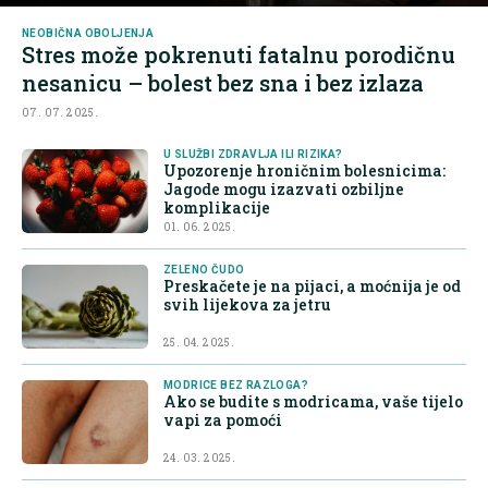
NEOBIČNA OBOLJENJA
Stres može pokrenuti fatalnu porodičnu
nesanicu – bolest bez sna i bez izlaza
07. 07. 2025.
U SLUŽBI ZDRAVLJA ILI RIZIKA?
Upozorenje hroničnim bolesnicima:
Jagode mogu izazvati ozbiljne
komplikacije
01. 06. 2025.
ZELENO ČUDO
Preskačete je na pijaci, a moćnija je od
svih lijekova za jetru
25. 04. 2025.
MODRICE BEZ RAZLOGA?
Ako se budite s modricama, vaše tijelo
vapi za pomoći
24. 03. 2025.