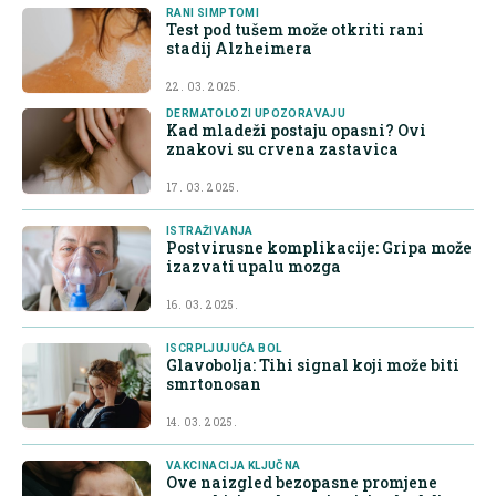
RANI SIMPTOMI
Test pod tušem može otkriti rani
stadij Alzheimera
22. 03. 2025.
DERMATOLOZI UPOZORAVAJU
Kad mladeži postaju opasni? Ovi
znakovi su crvena zastavica
17. 03. 2025.
ISTRAŽIVANJA
Postvirusne komplikacije: Gripa može
izazvati upalu mozga
16. 03. 2025.
ISCRPLJUJUĆA BOL
Glavobolja: Tihi signal koji može biti
smrtonosan
14. 03. 2025.
VAKCINACIJA KLJUČNA
Ove naizgled bezopasne promjene