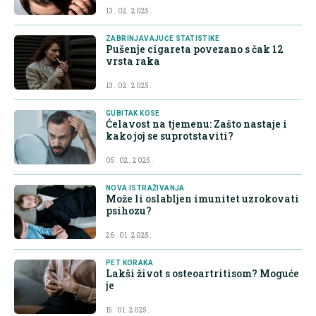
13. 02. 2025.
ZABRINJAVAJUĆE STATISTIKE
Pušenje cigareta povezano s čak 12
vrsta raka
13. 02. 2025.
GUBITAK KOSE
Ćelavost na tjemenu: Zašto nastaje i
kako joj se suprotstaviti?
05. 02. 2025.
NOVA ISTRAŽIVANJA
Može li oslabljen imunitet uzrokovati
psihozu?
26. 01. 2025.
PET KORAKA
Lakši život s osteoartritisom? Moguće
je
15. 01. 2025.