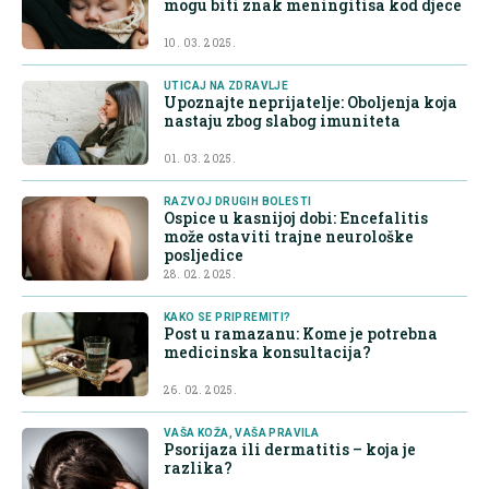
mogu biti znak meningitisa kod djece
10. 03. 2025.
UTICAJ NA ZDRAVLJE
Upoznajte neprijatelje: Oboljenja koja
nastaju zbog slabog imuniteta
01. 03. 2025.
RAZVOJ DRUGIH BOLESTI
Ospice u kasnijoj dobi: Encefalitis
može ostaviti trajne neurološke
posljedice
28. 02. 2025.
KAKO SE PRIPREMITI?
Post u ramazanu: Kome je potrebna
medicinska konsultacija?
26. 02. 2025.
VAŠA KOŽA, VAŠA PRAVILA
Psorijaza ili dermatitis – koja je
razlika?