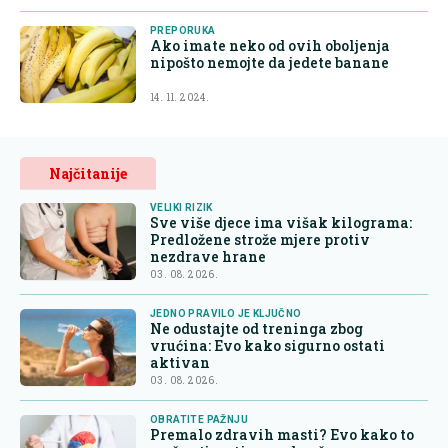
PREPORUKA
Ako imate neko od ovih oboljenja
nipošto nemojte da jedete banane
14. 11. 2024.
Najčitanije
VELIKI RIZIK
Sve više djece ima višak kilograma:
Predložene strože mjere protiv
nezdrave hrane
03. 08. 2026.
JEDNO PRAVILO JE KLJUČNO
Ne odustajte od treninga zbog
vrućina: Evo kako sigurno ostati
aktivan
03. 08. 2026.
OBRATITE PAŽNJU
Premalo zdravih masti? Evo kako to