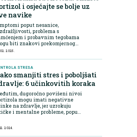
ortizol i osjećajte se bolje uz
ve navike
imptomi poput nesanice,
zdražljivosti, problema s
amćenjem i probavnim tegobama
ogu biti znakovi prekomjernog
resa. Dugotrajna izloženost
 02. 2025.
ovišenim nivoima kortizola mogu
rokovati ozbiljne posljedice za
ravlje, uključujući visok...
NTROLA STRESA
ako smanjiti stres i poboljšati
dravlje: 6 učinkovitih koraka
eđutim, dugoročno povišeni nivoi
ortizola mogu imati negativne
inke na zdravlje, jer uzrokuju
zičke i mentalne probleme, poput
sanice, anksioznosti, problema sa
mćenjem, slabosti mišića i
 12. 2024.
robavnih smetnji. Simptomi
sokih nivoa...