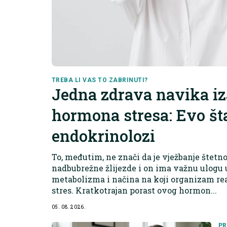
TREBA LI VAS TO ZABRINUTI?
Jedna zdrava navika i
hormona stresa: Evo št
endokrinolozi
To, međutim, ne znači da je vježbanje štetn
nadbubrežne žlijezde i on ima važnu ulogu u
metabolizma i načina na koji organizam reag
stres. Kratkotrajan porast ovog hormon...
05. 08. 2026.
PR