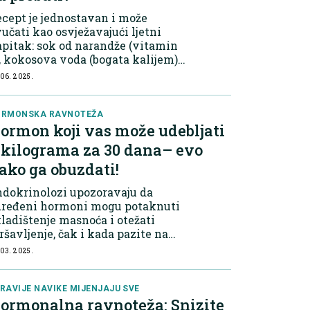
cept je jednostavan i može
učati kao osvježavajući ljetni
pitak: sok od narandže (vitamin
, kokosova voda (bogata kalijem) i
stohvat kvalitetne morske soli
 06. 2025.
atrij). Neki entuzijasti dodaju i
ream of tartar“ (kalijev bitartrat)...
ORMONSKA RAVNOTEŽA
ormon koji vas može udebljati
 kilograma za 30 dana– evo
ako ga obuzdati!
dokrinolozi upozoravaju da
dređeni hormoni mogu potaknuti
ladištenje masnoća i otežati
šavljenje, čak i kada pazite na
. Koji hormon je najčešći
 03. 2025.
ivac? Kortizol, poznat kao
rmon stresa, jedan je od glavnih
ktora povez...
RAVIJE NAVIKE MIJENJAJU SVE
ormonalna ravnoteža: Snizite