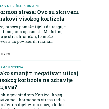
AZIVA FIZIČKE PROMJENE
ormon stresa: Ovo su skriveni
nakovi visokog kortizola
aj proces pomaže tijelu da reaguje
situacijama opasnosti. Međutim,
o je stres hroničan, to može
vesti do povišenih razina
rtizola koje traju duže vrijeme,
o može imati ozbiljan negativan
 11. 2024.
icaj na zdravlje. Skriveni znakovi
s...
ORMON STRESA
ako smanjiti negativan uticaj
isokog kortizola na zdravlje
rijeva?
ushingov sindrom Kortizol kojeg
azivamo i hormonom stresa radi s
dređenim dijelovima mozga kako