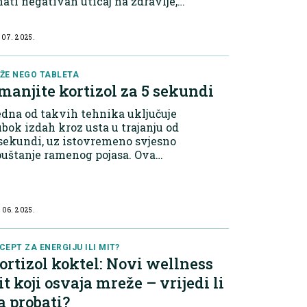
ati negativan uticaj na zdravlje,
ljučujući povišen krvni pritisak,
manjenu imunološku funkciju i
 07. 2025.
oremećaje metabolizma. Kofein
traživanja s...
ŽE NEGO TABLETA
manjite kortizol za 5 sekundi
dna od takvih tehnika uključuje
bok izdah kroz usta u trajanju od
sekundi, uz istovremeno svjesno
uštanje ramenog pojasa. Ova
krointervencija aktivira
rasimpatički živčani sistema,
ji snižava simpatičku aktivaciju
vezanu sa...
 06. 2025.
CEPT ZA ENERGIJU ILI MIT?
ortizol koktel: Novi wellness
it koji osvaja mreže – vrijedi li
a probati?