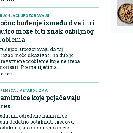
kupljanje masnih naslaga,
sebno u predjelu stomaka.
ručnjaci za ishra...
RUČNJACI UPOZORAVAJU
oćno buđenje između dva i tri
jutro može biti znak ozbiljnog
roblema
ručnjaci upozoravaju da taj
razac može ukazivati na dublje
ravstvene probleme koje ne treba
norisati. Prema riječima
ručnjaka iz centra za cjelodnevnu
 10. 2025.
egu Alderberry Care, ponavljano
đenje tokom noći, naročito u isto
ijeme,...
REMEĆAJ METABOLIZMA
amirnice koje pojačavaju
tres
eđutim, određene namirnice
ogu dodatno potaknuti njegovu
odukciju, što dugoročno može