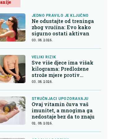
anije
JEDNO PRAVILO JE KLJUČNO
Ne odustajte od treninga
zbog vrućina: Evo kako
sigurno ostati aktivan
03. 08. 2026.
VELIKI RIZIK
Sve više djece ima višak
kilograma: Predložene
strože mjere protiv
nezdrave hrane
03. 08. 2026.
STRUČNJACI UPOZORAVAJU
Ovaj vitamin čuva vaš
imunitet, a mnogima ga
nedostaje bez da to znaju
02. 08. 2026.