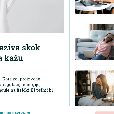
zaziva skok
a kažu
o. Kortizol proizvode
 regulaciji energije,
uje na fizički ili psihički
IRODNI SAVEZNICI