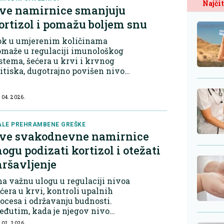
Najčit
ve namirnice smanjuju
ortizol i pomažu boljem snu
ok u umjerenim količinama
omaže u regulaciji imunološkog
stema, šećera u krvi i krvnog
itiska, dugotrajno povišen nivo
že izazvati umor, nesanicu,
zdražljivost i povećati rizik od
 04. 2026.
ala. Iako je stres neizbježan,
ređene namirni...
LE PREHRAMBENE GREŠKE
ve svakodnevne namirnice
ogu podizati kortizol i otežati
ršavljenje
a važnu ulogu u regulaciji nivoa
ćera u krvi, kontroli upalnih
ocesa i održavanju budnosti.
đutim, kada je njegov nivo
gotrajno povišen, može uticati na
 02. 2026.