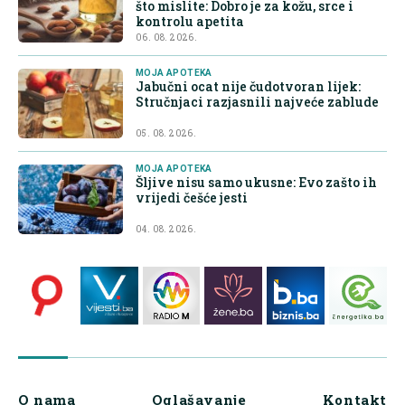
što mislite: Dobro je za kožu, srce i
kontrolu apetita
06. 08. 2026.
MOJA APOTEKA
Jabučni ocat nije čudotvoran lijek:
Stručnjaci razjasnili najveće zablude
05. 08. 2026.
MOJA APOTEKA
Šljive nisu samo ukusne: Evo zašto ih
vrijedi češće jesti
04. 08. 2026.
O nama
Oglašavanje
Kontakt