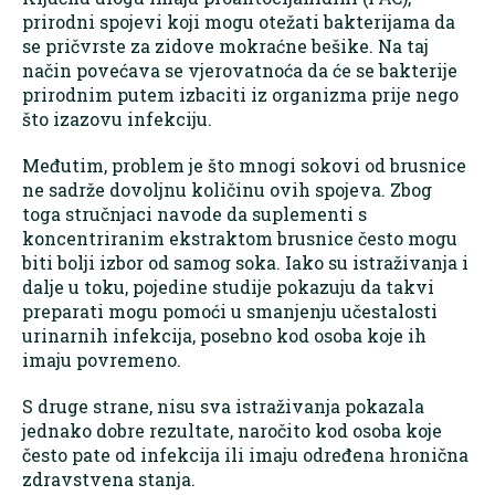
prirodni spojevi koji mogu otežati bakterijama da
se pričvrste za zidove mokraćne bešike. Na taj
način povećava se vjerovatnoća da će se bakterije
prirodnim putem izbaciti iz organizma prije nego
što izazovu infekciju.
Međutim, problem je što mnogi sokovi od brusnice
ne sadrže dovoljnu količinu ovih spojeva. Zbog
toga stručnjaci navode da suplementi s
koncentriranim ekstraktom brusnice često mogu
biti bolji izbor od samog soka. Iako su istraživanja i
dalje u toku, pojedine studije pokazuju da takvi
preparati mogu pomoći u smanjenju učestalosti
urinarnih infekcija, posebno kod osoba koje ih
imaju povremeno.
S druge strane, nisu sva istraživanja pokazala
jednako dobre rezultate, naročito kod osoba koje
često pate od infekcija ili imaju određena hronična
zdravstvena stanja.