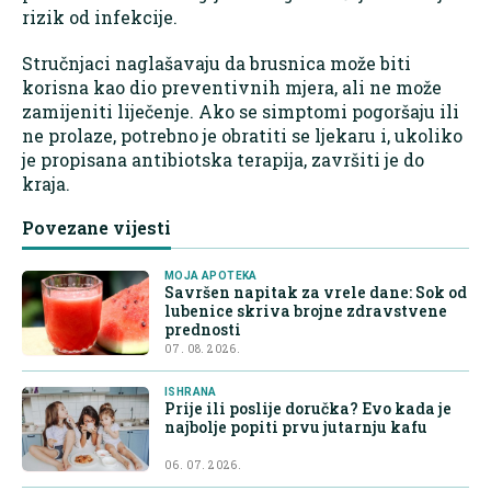
rizik od infekcije.
Stručnjaci naglašavaju da brusnica može biti
korisna kao dio preventivnih mjera, ali ne može
zamijeniti liječenje. Ako se simptomi pogoršaju ili
ne prolaze, potrebno je obratiti se ljekaru i, ukoliko
je propisana antibiotska terapija, završiti je do
kraja.
Povezane vijesti
MOJA APOTEKA
Savršen napitak za vrele dane: Sok od
lubenice skriva brojne zdravstvene
prednosti
07. 08. 2026.
ISHRANA
Prije ili poslije doručka? Evo kada je
najbolje popiti prvu jutarnju kafu
06. 07. 2026.