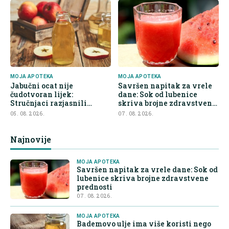
MOJA APOTEKA
MOJA APOTEKA
Jabučni ocat nije
Savršen napitak za vrele
čudotvoran lijek:
dane: Sok od lubenice
Stručnjaci razjasnili
skriva brojne zdravstvene
najveće zablude
prednosti
05. 08. 2026.
07. 08. 2026.
Najnovije
MOJA APOTEKA
Savršen napitak za vrele dane: Sok od
lubenice skriva brojne zdravstvene
prednosti
07. 08. 2026.
MOJA APOTEKA
Bademovo ulje ima više koristi nego