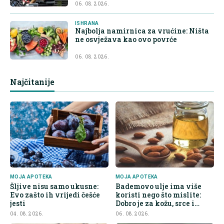
06. 08. 2026.
ISHRANA
Najbolja namirnica za vrućine: Ništa
ne osvježava kao ovo povrće
06. 08. 2026.
Najčitanije
MOJA APOTEKA
MOJA APOTEKA
Šljive nisu samo ukusne:
Bademovo ulje ima više
Evo zašto ih vrijedi češće
koristi nego što mislite:
jesti
Dobro je za kožu, srce i
kontrolu apetita
04. 08. 2026.
06. 08. 2026.