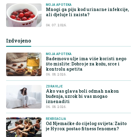
MOJA APOTEKA
Mnogi ga piju kod urinarne infekcije,
ali djeluje li zaista?
04. 07. 2026.
Izdvojeno
MOJA APOTEKA
Bademovo ulje ima više koristi nego
što mislite: Dobro je za kožu, srce i
kontrolu apetita
06. 08. 2026.
ZDRAVLJE
Ako vas glava boli odmah nakon
buđenja, uzrok bi vas mogao
iznenaditi
06. 08. 2026.
REKREACIJA
Od Njemačke do cijelog svijeta: Zašto
je Hyrox postao fitness fenomen?