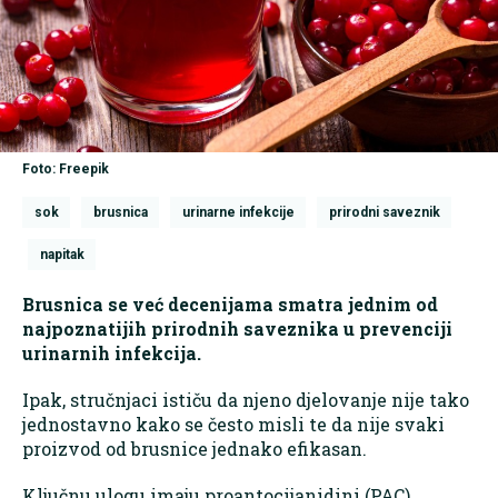
Foto: Freepik
sok
brusnica
urinarne infekcije
prirodni saveznik
napitak
Brusnica se već decenijama smatra jednim od
najpoznatijih prirodnih saveznika u prevenciji
urinarnih infekcija.
Ipak, stručnjaci ističu da njeno djelovanje nije tako
jednostavno kako se često misli te da nije svaki
proizvod od brusnice jednako efikasan.
Ključnu ulogu imaju proantocijanidini (PAC),