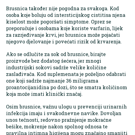
Brusnica također nije pogodna za svakoga. Kod
osoba koje boluju od intersticijskog cistitisa njena
kiselost može pogoršati simptome. Oprez se
preporučuje i osobama koje koriste varfarin, lijek
za razrjeđivanje krvi, jer brusnica može pojačati
njegovo djelovanje i povećati rizik od krvarenja.
Ako se odlučite za sok od brusnice, birajte
proizvode bez dodatog šećera, jer mnogi
industrijski sokovi sadrže velike količine
zaslađivača. Kod suplemenata je poželjno odabrati
one koji sadrže najmanje 36 miligrama
proantocijanidina po dozi, što se smatra količinom
koja može imati klinički značaj.
Osim brusnice, važnu ulogu u prevenciji urinarnih
infekcija imaju i svakodnevne navike. Dovoljan
unos tečnosti, redovno pražnjenje mokraćne
bešike, mokrenje nakon spolnog odnosa te
pravilna intimna higijena mogu značajno smanjiti