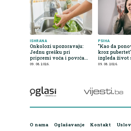
ISHRANA
PSIHA
Onkolozi upozoravaju:
"Kao da pono
Jednu grešku pri
kroz pubertet
pripremi voća i povrća
izgleda život 
mnogi prave svaki dan
bipolarnim p
09. 08. 2026.
09. 08. 2026.
u pedesetim
O nama
Oglašavanje
Kontakt
Uslov