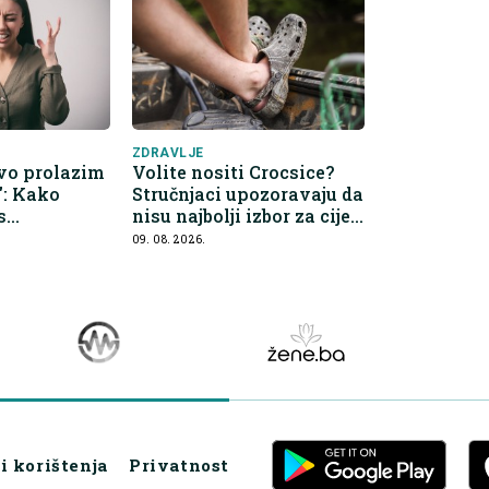
ZDRAVLJE
vo prolazim
Volite nositi Crocsice?
": Kako
Stručnjaci upozoravaju da
s
nisu najbolji izbor za cijeli
oremećajem
dan
09. 08. 2026.
i korištenja
Privatnost