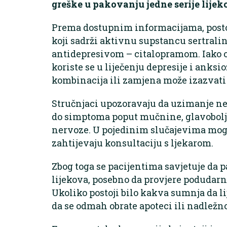
greške u pakovanju jedne serije lijek
Prema dostupnim informacijama, postoj
koji sadrži aktivnu supstancu sertralin
antidepresivom – citalopramom. Iako oba
koriste se u liječenju depresije i anks
kombinacija ili zamjena može izazvati 
Stručnjaci upozoravaju da uzimanje ne
do simptoma poput mučnine, glavobolje
nervoze. U pojedinim slučajevima moguć
zahtijevaju konsultaciju s ljekarom.
Zbog toga se pacijentima savjetuje da 
lijekova, posebno da provjere podudarno
Ukoliko postoji bilo kakva sumnja da li
da se odmah obrate apoteci ili nadle