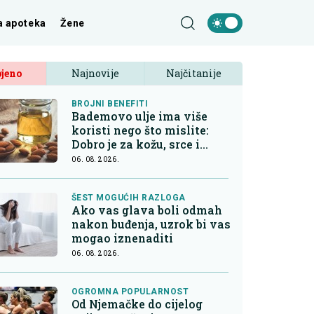
a apoteka
Žene
jeno
Najnovije
Najčitanije
BROJNI BENEFITI
Bademovo ulje ima više
koristi nego što mislite:
Dobro je za kožu, srce i
kontrolu apetita
06. 08. 2026.
ŠEST MOGUĆIH RAZLOGA
Ako vas glava boli odmah
nakon buđenja, uzrok bi vas
mogao iznenaditi
06. 08. 2026.
OGROMNA POPULARNOST
Od Njemačke do cijelog