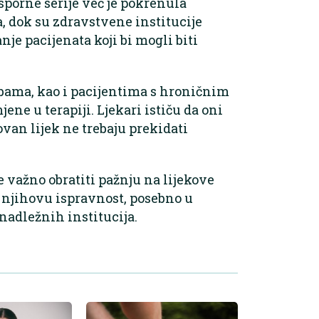
sporne serije već je pokrenula
a, dok su zdravstvene institucije
nje pacijenata koji bi mogli biti
obama, kao i pacijentima s hroničnim
jene u terapiji. Ljekari ističu da oni
ovan lijek ne trebaju prekidati
e važno obratiti pažnju na lijekove
i njihovu ispravnost, posebno u
nadležnih institucija.