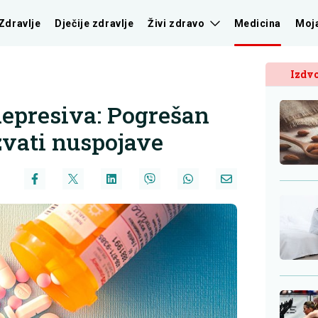
Zdravlje
Dječije zdravlje
Živi zdravo
Medicina
Moj
Izdvo
depresiva: Pogrešan
azvati nuspojave