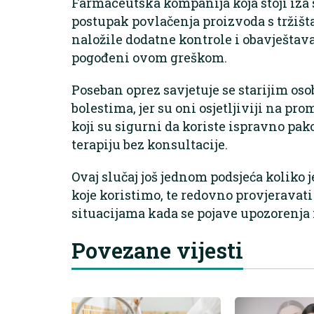
Farmaceutska kompanija koja stoji iza 
postupak povlačenja proizvoda s tržišt
naložile dodatne kontrole i obavještava
pogođeni ovom greškom.
Poseban oprez savjetuje se starijim os
bolestima, jer su oni osjetljiviji na prom
koji su sigurni da koriste ispravno pak
terapiju bez konsultacije.
Ovaj slučaj još jednom podsjeća koliko j
koje koristimo, te redovno provjeravat
situacijama kada se pojave upozorenja 
Povezane vijesti