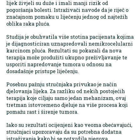
lijek živjeli su duže i imali manji rizik od
pogoršanja bolesti. Istraživači navode da je riječ o
značajnom pomaku u liječenju jednog od najtežih
oblika raka pluća.
Studija je obuhvatila više stotina pacijenata kojima
je dijagnosticiran uznapredovali nemikrocelularni
karcinom pluća. Rezultati su pokazali da nova
terapija može produžiti ukupno preživljavanje te
usporiti napredovanje tumora u odnosu na
dosadašnje pristupe liječenju.
Posebnu pažnju stručnjaka privukao je način
djelovanja lijeka. Za razliku od nekih postojećih
terapija koje ciljaju samo jedan mehanizam, ovaj
tretman istovremeno djeluje na više procesa koji
pomažu rast i širenje tumora.
Iako su rezultati ocijenjeni kao veoma obećavajući,
stručnjaci upozoravaju da su potrebna dodatna
istraživanja kako bi se potvrdila njegova