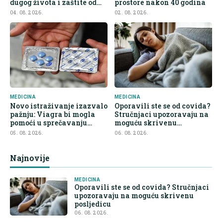
dugog života i zaštite od
prostore nakon 40 godina
raka
04. 08. 2026.
02. 08. 2026.
MEDICINA
MEDICINA
Novo istraživanje izazvalo
Oporavili ste se od covida?
pažnju: Viagra bi mogla
Stručnjaci upozoravaju na
pomoći u sprečavanju
moguću skrivenu
širenja raka
posljedicu
05. 08. 2026.
06. 08. 2026.
Najnovije
MEDICINA
Oporavili ste se od covida? Stručnjaci
upozoravaju na moguću skrivenu
posljedicu
06. 08. 2026.