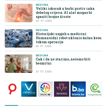
MEDICINA
Veliki iskorak u borbi protiv raka
debelog crijeva: AI alat mogao bi
spasiti brojne živote
30. 07. 2026.
MEDICINA
Historijski uspjeh u medicini:
Humanoidni robot uklonio žučnu kesu
tokom operacije
24. 07. 2026.
MEDICINA
Čak i da ne starimo, nećemo biti
besmrtni
23. 07. 2026.