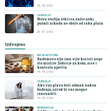
04. 08. 2026.
ZDRAVLJE
Nova studija otkriva zašto neki
pušači nikada ne obole od raka pluća
28. 07. 2026.
Izdvojeno
MOJA APOTEKA
Bademovo ulje ima više koristi nego
što mislite: Dobro je za kožu, srce i
kontrolu apetita
06. 08. 2026.
ZDRAVLJE
Ako vas glava boli odmah nakon
buđenja, uzrok bi vas mogao
iznenaditi
06. 08. 2026.
REKREACIJA