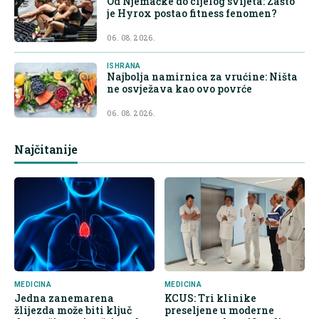
Od Njemačke do cijelog svijeta: Zašto
je Hyrox postao fitness fenomen?
06. 08. 2026.
ISHRANA
Najbolja namirnica za vrućine: Ništa
ne osvježava kao ovo povrće
06. 08. 2026.
Najčitanije
MEDICINA
MEDICINA
Jedna zanemarena
KCUS: Tri klinike
žlijezda može biti ključ
preseljene u moderne