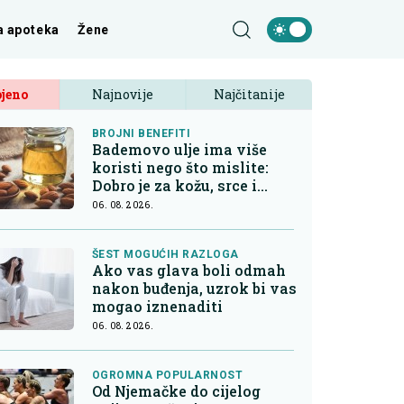
a apoteka
Žene
jeno
Najnovije
Najčitanije
BROJNI BENEFITI
Bademovo ulje ima više
koristi nego što mislite:
Dobro je za kožu, srce i
kontrolu apetita
06. 08. 2026.
ŠEST MOGUĆIH RAZLOGA
Ako vas glava boli odmah
nakon buđenja, uzrok bi vas
mogao iznenaditi
06. 08. 2026.
OGROMNA POPULARNOST
Od Njemačke do cijelog