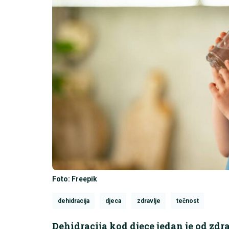
Foto: Freepik
dehidracija
djeca
zdravlje
tečnost
Dehidracija kod djece jedan je od zdr