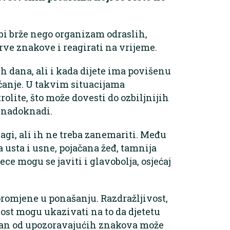
bi brže nego organizam odraslih,
prve znakove i reagirati na vrijeme.
h dana, ali i kada dijete ima povišenu
aćanje. U takvim situacijama
olite, što može dovesti do ozbiljnijih
e nadoknadi.
agi, ali ih ne treba zanemariti. Među
usta i usne, pojačana žeđ, tamnija
ce mogu se javiti i glavobolja, osjećaj
a promjene u ponašanju. Razdražljivost,
ost mogu ukazivati na to da djetetu
edan od upozoravajućih znakova može