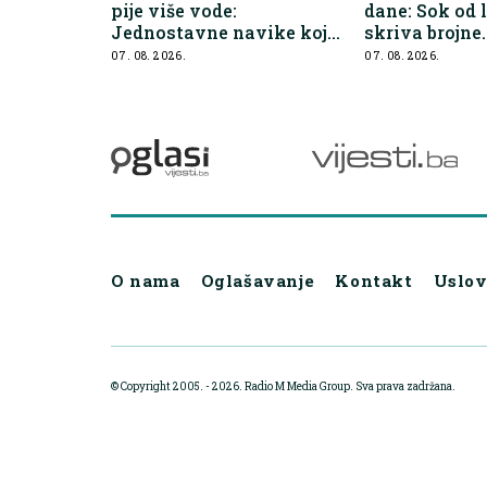
pije više vode:
dane: Sok od 
Jednostavne navike koje
skriva brojne
olakšavaju roditeljima
zdravstvene 
07. 08. 2026.
07. 08. 2026.
O nama
Oglašavanje
Kontakt
Uslov
© Copyright 2005. - 2026. Radio M Media Group.
Sva prava zadržana.