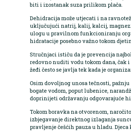
biti i izostanak suza prilikom plača.
Dehidracija može utjecati i na ravnote
uključujući natrij, kalij, kalcij, magne
ulogu u pravilnom funkcioniranju orga
hidratacije posebno važno tokom djetin
Stručnjaci ističu da je prevencija najbol
redovno nuditi vodu tokom dana, čak i 
žeđi često se javlja tek kada je organi
Osim dovoljnog unosa tečnosti, pažnju 
bogate vodom, poput lubenice, narandž
doprinijeti održavanju odgovarajuće hi
Tokom boravka na otvorenom, naročito 
izbjegavanje direktnog izlaganja suncu
pravljenje češćih pauza u hladu. Djeca k