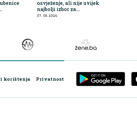
lubenice
osvježenje, ali nije uvijek
najbolji izbor za
prednosti
hidrataciju
07. 08. 2026.
i korištenja
Privatnost