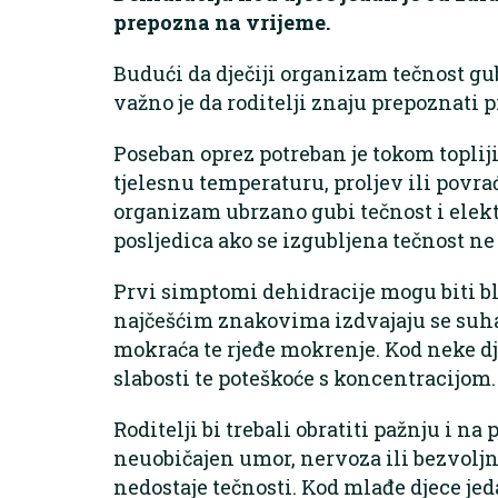
prepozna na vrijeme.
Budući da dječiji organizam tečnost gu
važno je da roditelji znaju prepoznati 
Poseban oprez potreban je tokom topliji
tjelesnu temperaturu, proljev ili povr
organizam ubrzano gubi tečnost i elektr
posljedica ako se izgubljena tečnost n
Prvi simptomi dehidracije mogu biti bl
najčešćim znakovima izdvajaju se suha 
mokraća te rjeđe mokrenje. Kod neke dje
slabosti te poteškoće s koncentracijom.
Roditelji bi trebali obratiti pažnju i n
neuobičajen umor, nervoza ili bezvoljn
nedostaje tečnosti. Kod mlađe djece j