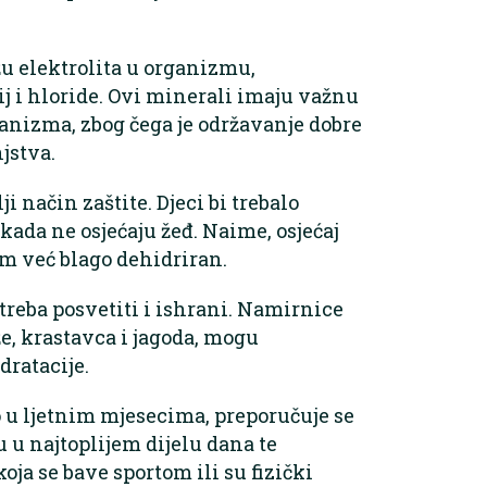
žu elektrolita u organizmu,
zij i hloride. Ovi minerali imaju važnu
nizma, zbog čega je održavanje dobre
jstva.
ji način zaštite. Djeci bi trebalo
kada ne osjećaju žeđ. Naime, osjećaj
zam već blago dehidriran.
treba posvetiti i ishrani. Namirnice
e, krastavca i jagoda, mogu
dratacije.
u ljetnim mjesecima, preporučuje se
 u najtoplijem dijelu dana te
oja se bave sportom ili su fizički