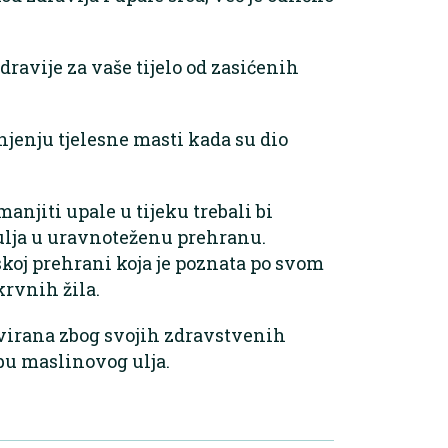
ravije za vaše tijelo od zasićenih
enju tjelesne masti kada su dio
smanjiti upale u tijeku trebali bi
ulja u uravnoteženu prehranu.
skoj prehrani koja je poznata po svom
krvnih žila.
virana zbog svojih zdravstvenih
ebu maslinovog ulja.