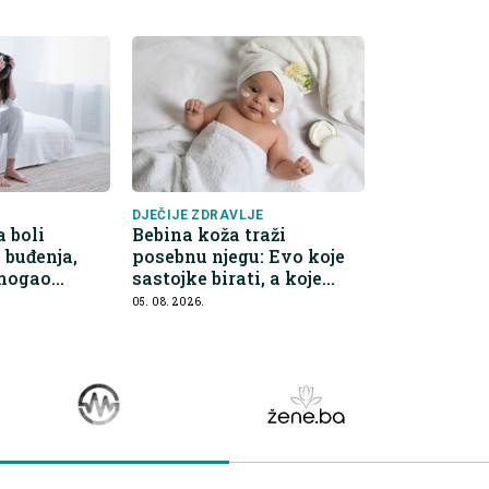
DJEČIJE ZDRAVLJE
 boli
Bebina koža traži
buđenja,
posebnu njegu: Evo koje
 mogao
sastojke birati, a koje
preskočiti
05. 08. 2026.