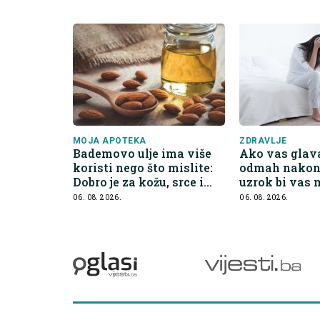
MOJA APOTEKA
ZDRAVLJE
Bademovo ulje ima više
Ako vas glava
koristi nego što mislite:
odmah nakon 
Dobro je za kožu, srce i
uzrok bi vas
kontrolu apetita
iznenaditi
06. 08. 2026.
06. 08. 2026.