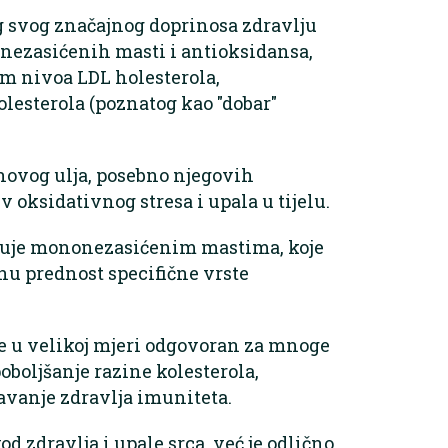
g svog značajnog doprinosa zdravlju
onezasićenih masti i antioksidansa,
om nivoa LDL holesterola,
lesterola (poznatog kao "dobar"
novog ulja, posebno njegovih
v oksidativnog stresa i upala u tijelu.
iluje mononezasićenim mastima, koje
tnu prednost specifične vrste
je u velikoj mjeri odgovoran za mnoge
oboljšanje razine kolesterola,
avanje zdravlja imuniteta.
 zdravlja i upale srca, već je odlično