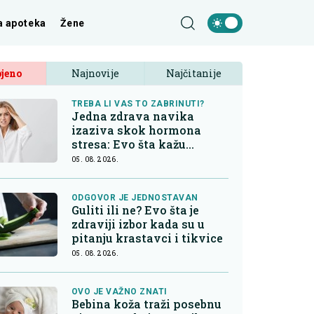
a apoteka
Žene
jeno
Najnovije
Najčitanije
TREBA LI VAS TO ZABRINUTI?
Jedna zdrava navika
izaziva skok hormona
stresa: Evo šta kažu
endokrinolozi
05. 08. 2026.
ODGOVOR JE JEDNOSTAVAN
Guliti ili ne? Evo šta je
zdraviji izbor kada su u
pitanju krastavci i tikvice
05. 08. 2026.
OVO JE VAŽNO ZNATI
Bebina koža traži posebnu