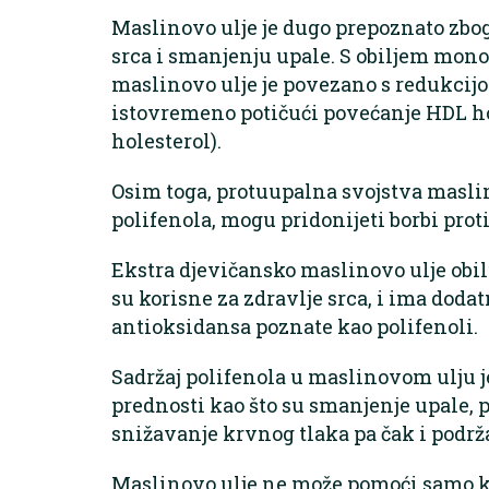
Maslinovo ulje je dugo prepoznato zbo
srca i smanjenju upale. S obiljem mon
maslinovo ulje je povezano s redukcij
istovremeno potičući povećanje HDL ho
holesterol).
Osim toga, protuupalna svojstva masli
polifenola, mogu pridonijeti borbi proti
Ekstra djevičansko maslinovo ulje ob
su korisne za zdravlje srca, i ima doda
antioksidansa poznate kao polifenoli.
Sadržaj polifenola u maslinovom ulju 
prednosti kao što su smanjenje upale, p
snižavanje krvnog tlaka pa čak i podrž
Maslinovo ulje ne može pomoći samo kod