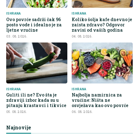
ISHRANA
ISHRANA
Ovo povrće sadrži čak 96
Koliko šolja kafe dnevno je
posto vode i idealno je za
zaista zdravo? Odgovor
ljetne vrućine
zavisi od vaših godina
03. 08. 2026.
04. 08. 2026.
ISHRANA
ISHRANA
Guliti ili ne? Evo šta je
Najbolja namirnica za
zdraviji izbor kada su u
vrućine: Ništa ne
pitanju krastavci i tikvice
osvježava kao ovo povrće
05. 08. 2026.
06. 08. 2026.
Najnovije