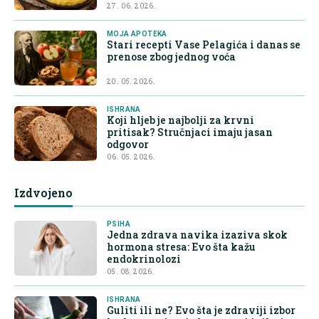
27. 06. 2026.
MOJA APOTEKA
Stari recepti Vase Pelagića i danas se
prenose zbog jednog voća
20. 05. 2026.
ISHRANA
Koji hljeb je najbolji za krvni
pritisak? Stručnjaci imaju jasan
odgovor
06. 05. 2026.
Izdvojeno
PSIHA
Jedna zdrava navika izaziva skok
hormona stresa: Evo šta kažu
endokrinolozi
05. 08. 2026.
ISHRANA
Guliti ili ne? Evo šta je zdraviji izbor