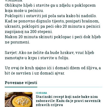
Oblikujte hljeb i stavite ga u zdjelu s poklopcem
koja može u pećnicu.
Poklopiti i ostaviti još pola sata kako bi nadošlo.
Kad se ponovno dignulo tijesto, posipati brašnom,
ukrasiti, poklopiti pa peći oko 20 minuta u pećnici
zagrijanoj na 200 stepeni.
Nakon 20 minuta skinuti poklopac i peći dok hljeb
ne porumeni.
Savjet: Ako ne želite da bude hrskav, vruć hljeb
zamotajte u krpu i stavite u foliju.
Uz ovaj će kruh sjajno ići i domaći džem od šljiva, a
bit će savršen i uz domaći ajvar.
Povezane vijesti
ISHRANA
Starinski recept koji naše bake nisu
zaboravile: Kažu da je pravi saveznik
zdravih crijeva