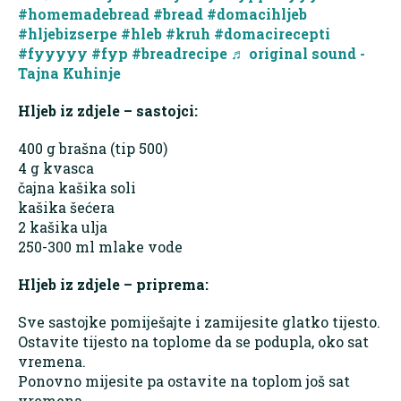
#homemadebread
#bread
#domacihljeb
#hljebizserpe
#hleb
#kruh
#domacirecepti
#fyyyyy
#fyp
#breadrecipe
♬ original sound -
Tajna Kuhinje
Hljeb iz zdjele – sastojci:
400 g brašna (tip 500)
4 g kvasca
čajna kašika soli
kašika šećera
2 kašika ulja
250-300 ml mlake vode
Hljeb iz zdjele – priprema:
Sve sastojke pomiješajte i zamijesite glatko tijesto.
Ostavite tijesto na toplome da se podupla, oko sat
vremena.
Ponovno mijesite pa ostavite na toplom još sat
vremena.