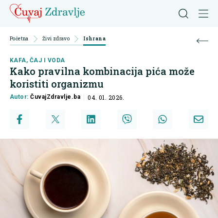
Početna
Živi zdravo
Ishrana
KAFA, ČAJ I VODA
Kako pravilna kombinacija pića može
koristiti organizmu
Autor:
ČuvajZdravlje.ba
04. 01. 2026.