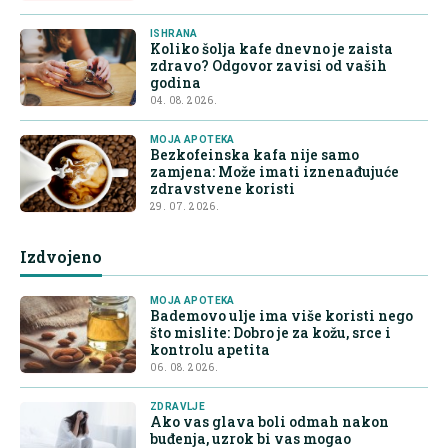
ISHRANA
Koliko šolja kafe dnevno je zaista
zdravo? Odgovor zavisi od vaših
godina
04. 08. 2026.
MOJA APOTEKA
Bezkofeinska kafa nije samo
zamjena: Može imati iznenađujuće
zdravstvene koristi
29. 07. 2026.
Izdvojeno
MOJA APOTEKA
Bademovo ulje ima više koristi nego
što mislite: Dobro je za kožu, srce i
kontrolu apetita
06. 08. 2026.
ZDRAVLJE
Ako vas glava boli odmah nakon
buđenja, uzrok bi vas mogao