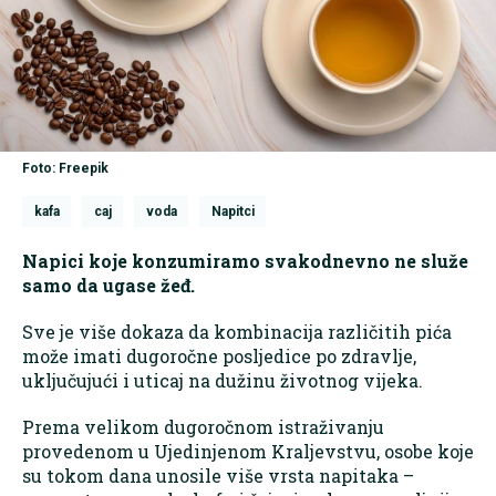
Foto: Freepik
kafa
caj
voda
Napitci
Napici koje konzumiramo svakodnevno ne služe
samo da ugase žeđ.
Sve je više dokaza da kombinacija različitih pića
može imati dugoročne posljedice po zdravlje,
uključujući i uticaj na dužinu životnog vijeka.
Prema velikom dugoročnom istraživanju
provedenom u Ujedinjenom Kraljevstvu, osobe koje
su tokom dana unosile više vrsta napitaka –