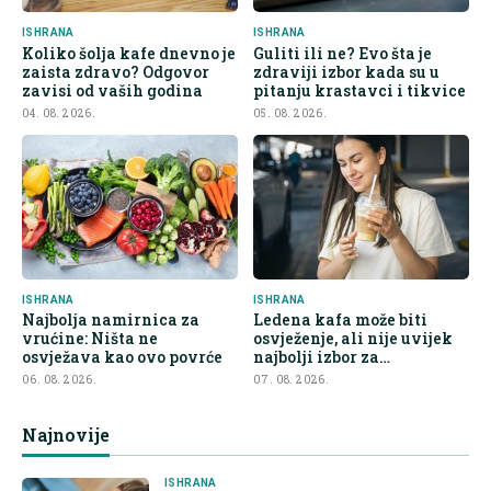
ISHRANA
ISHRANA
Koliko šolja kafe dnevno je
Guliti ili ne? Evo šta je
zaista zdravo? Odgovor
zdraviji izbor kada su u
zavisi od vaših godina
pitanju krastavci i tikvice
04. 08. 2026.
05. 08. 2026.
ISHRANA
ISHRANA
Najbolja namirnica za
Ledena kafa može biti
vrućine: Ništa ne
osvježenje, ali nije uvijek
osvježava kao ovo povrće
najbolji izbor za
hidrataciju
06. 08. 2026.
07. 08. 2026.
Najnovije
ISHRANA