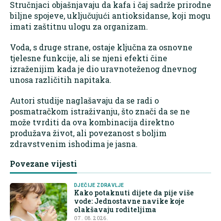
Stručnjaci objašnjavaju da kafa i čaj sadrže prirodne
biljne spojeve, uključujući antioksidanse, koji mogu
imati zaštitnu ulogu za organizam.
Voda, s druge strane, ostaje ključna za osnovne
tjelesne funkcije, ali se njeni efekti čine
izraženijim kada je dio uravnoteženog dnevnog
unosa različitih napitaka.
Autori studije naglašavaju da se radi o
posmatračkom istraživanju, što znači da se ne
može tvrditi da ova kombinacija direktno
produžava život, ali povezanost s boljim
zdravstvenim ishodima je jasna.
Povezane vijesti
DJEČIJE ZDRAVLJE
Kako potaknuti dijete da pije više
vode: Jednostavne navike koje
olakšavaju roditeljima
07. 08. 2026.