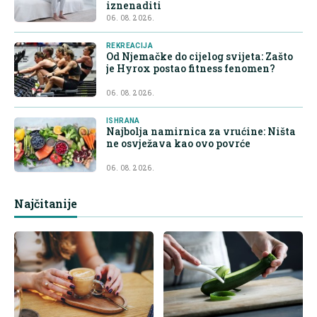
iznenaditi
06. 08. 2026.
REKREACIJA
Od Njemačke do cijelog svijeta: Zašto
je Hyrox postao fitness fenomen?
06. 08. 2026.
ISHRANA
Najbolja namirnica za vrućine: Ništa
ne osvježava kao ovo povrće
06. 08. 2026.
Najčitanije