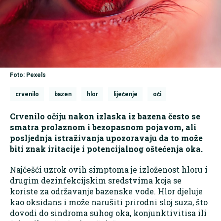
Foto: Pexels
crvenilo
bazen
hlor
liječenje
oči
Crvenilo očiju nakon izlaska iz bazena često se
smatra prolaznom i bezopasnom pojavom, ali
posljednja istraživanja upozoravaju da to može
biti znak iritacije i potencijalnog oštećenja oka.
Najčešći uzrok ovih simptoma je izloženost hloru i
drugim dezinfekcijskim sredstvima koja se
koriste za održavanje bazenske vode. Hlor djeluje
kao oksidans i može narušiti prirodni sloj suza, što
dovodi do sindroma suhog oka, konjunktivitisa ili