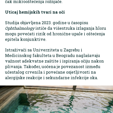
čak mikrooštećenja rožnjače.
Uticaj hemijskih tvari na oči
Studija objavljena 2023. godine u časopisu
Ophthalmology
ističe da višestruka izlaganja hloru
mogu povećati rizik od hronične upale i oštećenja
epitela konjunktive.
Istraživači sa Univerziteta u Zagrebu i
Medicinskog fakulteta u Beogradu naglašavaju
važnost adekvatne zaštite i ispiranja očiju nakon
plivanja. Također, uočena je povezanost između
učestalog crvenila i povećane osjetljivosti na
alergijske reakcije i sekundarne infekcije oka.