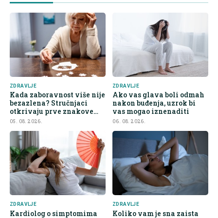
ZDRAVLJE
ZDRAVLJE
Kada zaboravnost više nije
Ako vas glava boli odmah
bezazlena? Stručnjaci
nakon buđenja, uzrok bi
otkrivaju prve znakove
vas mogao iznenaditi
demencije
05. 08. 2026.
06. 08. 2026.
ZDRAVLJE
ZDRAVLJE
Kardiolog o simptomima
Koliko vam je sna zaista