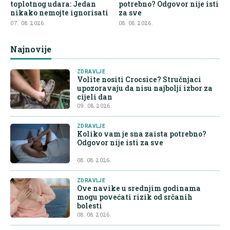
toplotnog udara: Jedan
potrebno? Odgovor nije isti
nikako nemojte ignorisati
za sve
07. 08. 2026.
08. 08. 2026.
Najnovije
ZDRAVLJE
Volite nositi Crocsice? Stručnjaci
upozoravaju da nisu najbolji izbor za
cijeli dan
09. 08. 2026.
ZDRAVLJE
Koliko vam je sna zaista potrebno?
Odgovor nije isti za sve
08. 08. 2026.
ZDRAVLJE
Ove navike u srednjim godinama
mogu povećati rizik od srčanih
bolesti
08. 08. 2026.