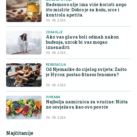
Bademovo ulje ima više koristi nego
što mislite: Dobro je za kožu, srce i
kontrolu apetita
06. 08. 2026.
ZDRAVLJE
Ako vas glava boli odmah nakon
buđenja, uzrok bi vas mogao
iznenaditi
06. 08. 2026.
REKREACIJA
Od Njemačke do cijelog svijeta: Zašto
je Hyrox postao fitness fenomen?
06. 08. 2026.
ISHRANA
Najbolja namirnica za vrućine: Ništa
ne osvježava kao ovo povrće
06. 08. 2026.
Najčitanije