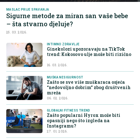
MASLAC PRIJE SPAVANJA
Sigurne metode za miran san vaše bebe
– šta stvarno djeluje?
25. 03. 2026.
INTIMNO ZDRAVLJE
Ginekolozi upozoravaju na TikTok
trend: Kokosovo ulje može biti rizično
16. 03. 2026.
MUŠKA NESIGURNOST
Zašto se sve više muškaraca osjeća
“nedovoljno dobrim” zbog društvenih
mreža
06. 02. 2026.
GLOBALNI FITNESS TREND
Zašto popularni Hyrox može biti
opasniji nego što izgleda na
Instagramu?
27. 01. 2026.