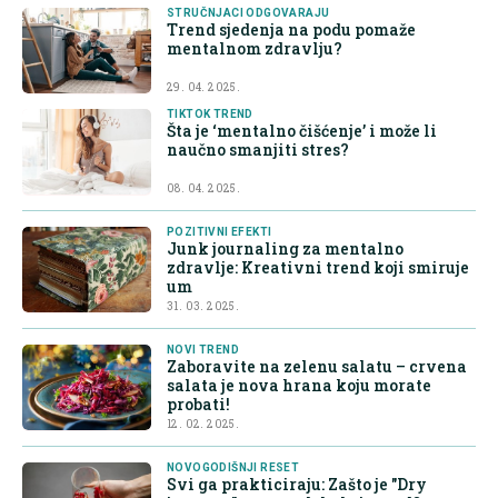
STRUČNJACI ODGOVARAJU
Trend sjedenja na podu pomaže
mentalnom zdravlju?
29. 04. 2025.
TIKTOK TREND
Šta je ‘mentalno čišćenje’ i može li
naučno smanjiti stres?
08. 04. 2025.
POZITIVNI EFEKTI
Junk journaling za mentalno
zdravlje: Kreativni trend koji smiruje
um
31. 03. 2025.
NOVI TREND
Zaboravite na zelenu salatu – crvena
salata je nova hrana koju morate
probati!
12. 02. 2025.
NOVOGODIŠNJI RESET
Svi ga prakticiraju: Zašto je "Dry