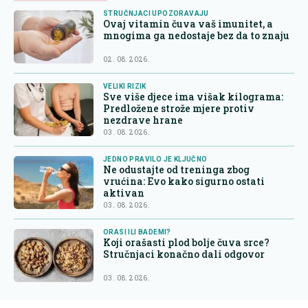
STRUČNJACI UPOZORAVAJU
Ovaj vitamin čuva vaš imunitet, a
mnogima ga nedostaje bez da to znaju
02. 08. 2026.
VELIKI RIZIK
Sve više djece ima višak kilograma:
Predložene strože mjere protiv
nezdrave hrane
03. 08. 2026.
JEDNO PRAVILO JE KLJUČNO
Ne odustajte od treninga zbog
vrućina: Evo kako sigurno ostati
aktivan
03. 08. 2026.
ORASI ILI BADEMI?
Koji orašasti plod bolje čuva srce?
Stručnjaci konačno dali odgovor
03. 08. 2026.