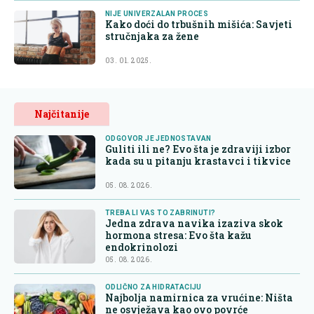
NIJE UNIVERZALAN PROCES
Kako doći do trbušnih mišića: Savjeti
stručnjaka za žene
03. 01. 2025.
Najčitanije
ODGOVOR JE JEDNOSTAVAN
Guliti ili ne? Evo šta je zdraviji izbor
kada su u pitanju krastavci i tikvice
05. 08. 2026.
TREBA LI VAS TO ZABRINUTI?
Jedna zdrava navika izaziva skok
hormona stresa: Evo šta kažu
endokrinolozi
05. 08. 2026.
ODLIČNO ZA HIDRATACIJU
Najbolja namirnica za vrućine: Ništa
ne osvježava kao ovo povrće