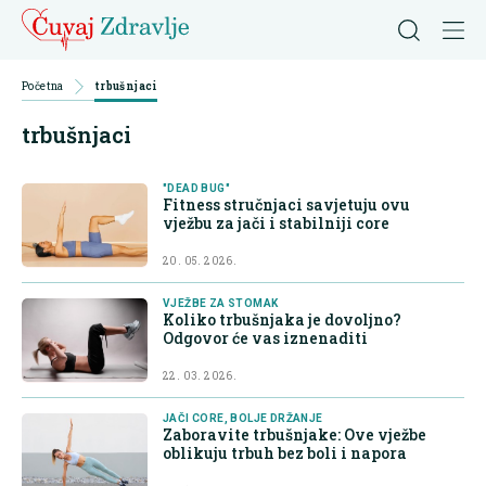
Početna
trbušnjaci
trbušnjaci
"DEAD BUG"
Fitness stručnjaci savjetuju ovu
vježbu za jači i stabilniji core
20. 05. 2026.
VJEŽBE ZA STOMAK
Koliko trbušnjaka je dovoljno?
Odgovor će vas iznenaditi
22. 03. 2026.
JAČI CORE, BOLJE DRŽANJE
Zaboravite trbušnjake: Ove vježbe
oblikuju trbuh bez boli i napora