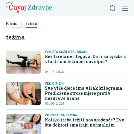
Početna
težina
težina
EVO ŠTA KAŽU STRUČNJACI
Bez teretane i tegova: Da li su vježbe s
vlastitom težinom dovoljne?
05. 08. 2026.
VELIKI RIZIK
Sve više djece ima višak kilograma:
Predložene strože mjere protiv
nezdrave hrane
03. 08. 2026.
POROĐAJNA TEŽINA
Koliko treba težiti novorođenče? Evo
šta doktori smatraju normalnim