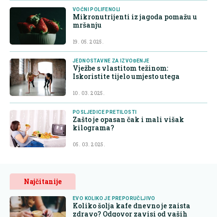
VOĆNI POLIFENOLI
Mikronutrijenti iz jagoda pomažu u
mršanju
19. 05. 2025.
JEDNOSTAVNE ZA IZVOĐENJE
Vježbe s vlastitom težinom:
Iskoristite tijelo umjesto utega
10. 03. 2025.
POSLJEDICE PRETILOSTI
Zašto je opasan čak i mali višak
kilograma?
05. 03. 2025.
Najčitanije
EVO KOLIKO JE PREPORUČLJIVO
Koliko šolja kafe dnevno je zaista
zdravo? Odgovor zavisi od vaših