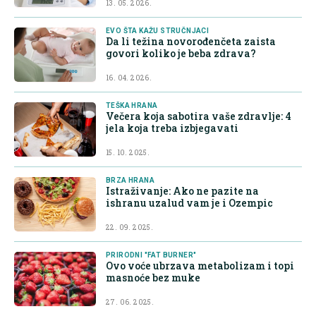
13. 05. 2026.
EVO ŠTA KAŽU STRUČNJACI
Da li težina novorođenčeta zaista
govori koliko je beba zdrava?
16. 04. 2026.
TEŠKA HRANA
Večera koja sabotira vaše zdravlje: 4
jela koja treba izbjegavati
15. 10. 2025.
BRZA HRANA
Istraživanje: Ako ne pazite na
ishranu uzalud vam je i Ozempic
22. 09. 2025.
PRIRODNI "FAT BURNER"
Ovo voće ubrzava metabolizam i topi
masnoće bez muke
27. 06. 2025.