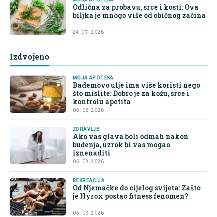
Odlična za probavu, srce i kosti: Ova
biljka je mnogo više od običnog začina
24. 07. 2026.
Izdvojeno
MOJA APOTEKA
Bademovo ulje ima više koristi nego
što mislite: Dobro je za kožu, srce i
kontrolu apetita
06. 08. 2026.
ZDRAVLJE
Ako vas glava boli odmah nakon
buđenja, uzrok bi vas mogao
iznenaditi
06. 08. 2026.
REKREACIJA
Od Njemačke do cijelog svijeta: Zašto
je Hyrox postao fitness fenomen?
06. 08. 2026.