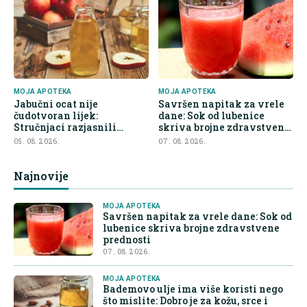
MOJA APOTEKA
MOJA APOTEKA
Jabučni ocat nije
Savršen napitak za vrele
čudotvoran lijek:
dane: Sok od lubenice
Stručnjaci razjasnili
skriva brojne zdravstvene
najveće zablude
prednosti
05. 08. 2026.
07. 08. 2026.
Najnovije
MOJA APOTEKA
Savršen napitak za vrele dane: Sok od
lubenice skriva brojne zdravstvene
prednosti
07. 08. 2026.
MOJA APOTEKA
Bademovo ulje ima više koristi nego
što mislite: Dobro je za kožu, srce i