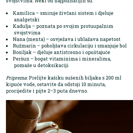
svojstvima. Neki od najpoznatijih su:
Kamilica – smiruje živčani sistem i djeluje
analgetski
Kadulja – poznata po svojim protuupalnim
svojstvima
Nana (menta) – osvježava i ublažava napetost
Ružmarin – poboljšava cirkulaciju i smanjuje bol
Bosiljak – djeluje antistresno i opuštajuće
Peršun – bogat vitaminima i mineralima,
pomaže u detoksikaciji
Priprema:
Prelijte kašiku sušenih biljaka s 200 ml
kipuće vode, ostavite da odstoji 10 minuta,
procijedite i pijte 2–3 puta dnevno.