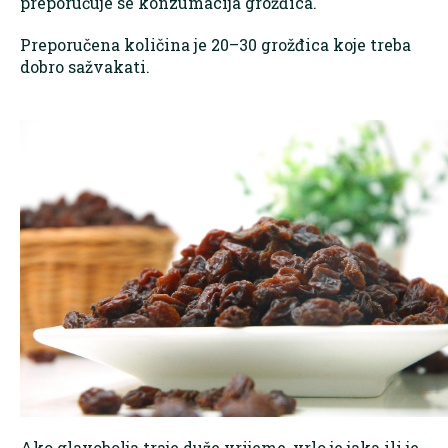
preporučuje se konzumacija grožđica.
Preporučena količina je 20–30 grožđica koje treba
dobro sažvakati.
Ako glavobolja traje duže vrijeme, vrlo je jaka ili je