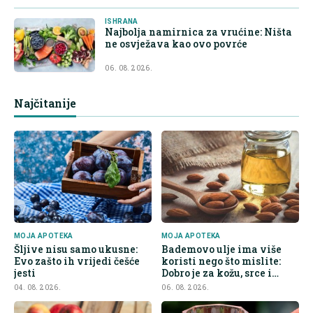
ISHRANA
Najbolja namirnica za vrućine: Ništa
ne osvježava kao ovo povrće
06. 08. 2026.
Najčitanije
MOJA APOTEKA
MOJA APOTEKA
Šljive nisu samo ukusne:
Bademovo ulje ima više
Evo zašto ih vrijedi češće
koristi nego što mislite:
jesti
Dobro je za kožu, srce i
kontrolu apetita
04. 08. 2026.
06. 08. 2026.