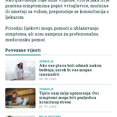
praćena simptomima poput vrtoglavice, mučnine
ili smetnji sa vidom, preporučuje se konsultacija s
ljekarom.
Prirodni lijekovi mogu pomoći u ublažavanju
simptoma, ali nisu zamjena za profesionalnu
medicinsku pomoć.
Povezane vijesti
ZDRAVLJE
Ako vas glava boli odmah nakon
buđenja, uzrok bi vas mogao
iznenaditi
06. 08. 2026.
ZDRAVLJE
Tijelo vam šalje upozorenja: Ovi
simptomi mogu biti posljedica
hroničnog stresa
29. 07. 2026.
MOJA APOTEKA