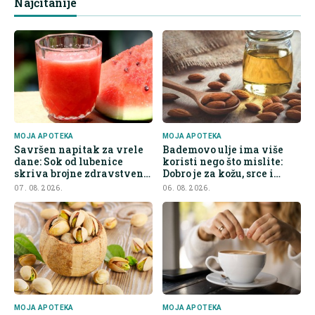
Najčitanije
MOJA APOTEKA
MOJA APOTEKA
Savršen napitak za vrele
Bademovo ulje ima više
dane: Sok od lubenice
koristi nego što mislite:
skriva brojne zdravstvene
Dobro je za kožu, srce i
prednosti
kontrolu apetita
07. 08. 2026.
06. 08. 2026.
MOJA APOTEKA
MOJA APOTEKA