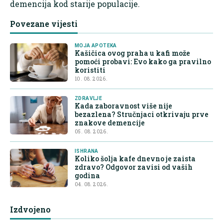
demencija kod starije populacije.
Povezane vijesti
MOJA APOTEKA
Kašičica ovog praha u kafi može
pomoći probavi: Evo kako ga pravilno
koristiti
10. 08. 2026.
ZDRAVLJE
Kada zaboravnost više nije
bezazlena? Stručnjaci otkrivaju prve
znakove demencije
05. 08. 2026.
ISHRANA
Koliko šolja kafe dnevno je zaista
zdravo? Odgovor zavisi od vaših
godina
04. 08. 2026.
Izdvojeno