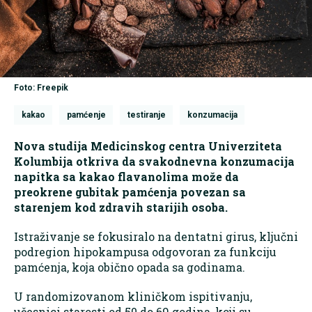
Foto: Freepik
kakao
pamćenje
testiranje
konzumacija
Nova studija Medicinskog centra Univerziteta
Kolumbija otkriva da svakodnevna konzumacija
napitka sa kakao flavanolima može da
preokrene gubitak pamćenja povezan sa
starenjem kod zdravih starijih osoba.
Istraživanje se fokusiralo na dentatni girus, ključni
podregion hipokampusa odgovoran za funkciju
pamćenja, koja obično opada sa godinama.
U randomizovanom kliničkom ispitivanju,
učesnici starosti od 50 do 69 godina, koji su