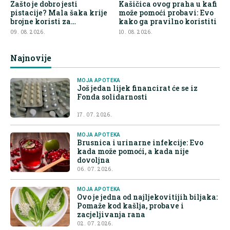
Zašto je dobro jesti
Kašičica ovog praha u kafi
pistacije? Mala šaka krije
može pomoći probavi: Evo
brojne koristi za
kako ga pravilno koristiti
organizam
09. 08. 2026.
10. 08. 2026.
Najnovije
MOJA APOTEKA
Još jedan lijek financirat će se iz
Fonda solidarnosti
17. 07. 2026.
MOJA APOTEKA
Brusnica i urinarne infekcije: Evo
kada može pomoći, a kada nije
dovoljna
06. 07. 2026.
MOJA APOTEKA
Ovo je jedna od najljekovitijih biljaka:
Pomaže kod kašlja, probave i
zacjeljivanja rana
02. 07. 2026.