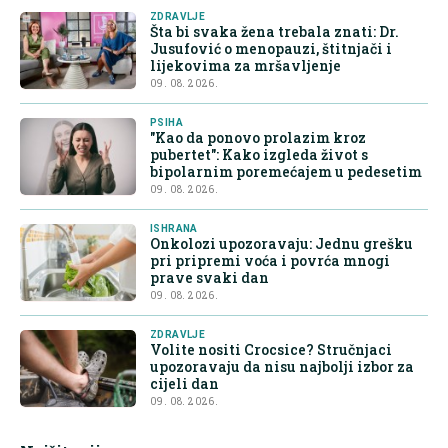
ZDRAVLJE
Šta bi svaka žena trebala znati: Dr.
Jusufović o menopauzi, štitnjači i
lijekovima za mršavljenje
09. 08. 2026.
PSIHA
"Kao da ponovo prolazim kroz
pubertet": Kako izgleda život s
bipolarnim poremećajem u pedesetim
09. 08. 2026.
ISHRANA
Onkolozi upozoravaju: Jednu grešku
pri pripremi voća i povrća mnogi
prave svaki dan
09. 08. 2026.
ZDRAVLJE
Volite nositi Crocsice? Stručnjaci
upozoravaju da nisu najbolji izbor za
cijeli dan
09. 08. 2026.