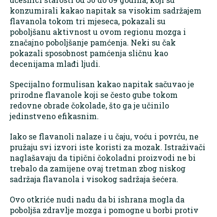
konzumirali kakao napitak sa visokim sadržajem
flavanola tokom tri mjeseca, pokazali su
poboljšanu aktivnost u ovom regionu mozga i
značajno poboljšanje pamćenja. Neki su čak
pokazali sposobnost pamćenja sličnu kao
decenijama mlađi ljudi.
Specijalno formulisan kakao napitak sačuvao je
prirodne flavanole koji se često gube tokom
redovne obrade čokolade, što ga je učinilo
jedinstveno efikasnim.
Iako se flavanoli nalaze i u čaju, voću i povrću, ne
pružaju svi izvori iste koristi za mozak. Istraživači
naglašavaju da tipični čokoladni proizvodi ne bi
trebalo da zamijene ovaj tretman zbog niskog
sadržaja flavanola i visokog sadržaja šećera.
Ovo otkriće nudi nadu da bi ishrana mogla da
poboljša zdravlje mozga i pomogne u borbi protiv