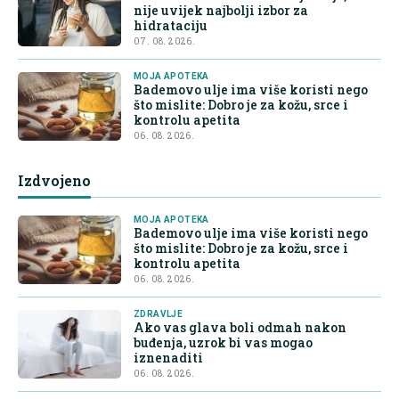
nije uvijek najbolji izbor za
hidrataciju
07. 08. 2026.
MOJA APOTEKA
Bademovo ulje ima više koristi nego
što mislite: Dobro je za kožu, srce i
kontrolu apetita
06. 08. 2026.
Izdvojeno
MOJA APOTEKA
Bademovo ulje ima više koristi nego
što mislite: Dobro je za kožu, srce i
kontrolu apetita
06. 08. 2026.
ZDRAVLJE
Ako vas glava boli odmah nakon
buđenja, uzrok bi vas mogao
iznenaditi
06. 08. 2026.