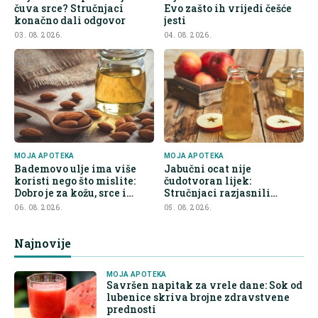
čuva srce? Stručnjaci
Evo zašto ih vrijedi češće
konačno dali odgovor
jesti
03. 08. 2026.
04. 08. 2026.
MOJA APOTEKA
MOJA APOTEKA
Bademovo ulje ima više
Jabučni ocat nije
koristi nego što mislite:
čudotvoran lijek:
Dobro je za kožu, srce i
Stručnjaci razjasnili
kontrolu apetita
najveće zablude
06. 08. 2026.
05. 08. 2026.
Najnovije
MOJA APOTEKA
Savršen napitak za vrele dane: Sok od
lubenice skriva brojne zdravstvene
prednosti