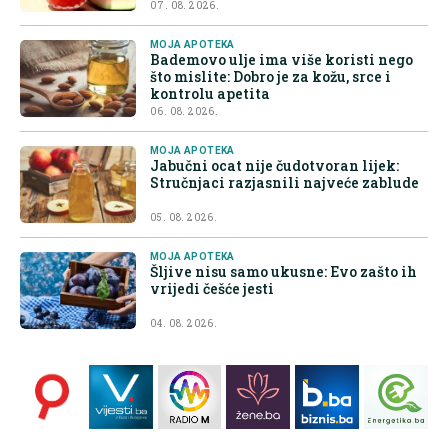
07. 08. 2026.
MOJA APOTEKA
Bademovo ulje ima više koristi nego
što mislite: Dobro je za kožu, srce i
kontrolu apetita
06. 08. 2026.
MOJA APOTEKA
Jabučni ocat nije čudotvoran lijek:
Stručnjaci razjasnili najveće zablude
05. 08. 2026.
MOJA APOTEKA
Šljive nisu samo ukusne: Evo zašto ih
vrijedi češće jesti
04. 08. 2026.