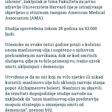
ishrane", zaključak je tima Fakulteta za javno
zdravlje Univerziteta Harvard čije je istraživanje
objavljeno u stručnom časopisu American Medical
Association (AMA).
Studija sprovedena tokom 28 godina na 92.000
ljudi.
Učesnike su svake četiri godine pitali o količini
unosa maslinovog ulja i uopšteno o njihovim
prehrambenim navikama, dok se kod smrtnih
slučajeva, gdje je to bilo primenjivo, tražio uzrok
smrti, uključujući i demenciju.
Utvrđeno je da su oni koji su vrlo rijetko ili nikad
koristili maslinovo ulje bili skloniji razvoju stanja
poput Alchajmerove bolesti. Naučnici su objavili
da rezultati dugogodišnje studije navode na
zaključak da "unos maslinovog ulja predstavlja
moguću strategiju u smanjenju smrti od
demencije", prenosi b92.