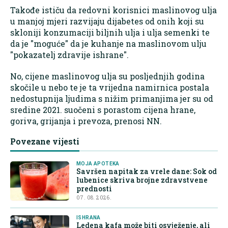
Takođe ističu da redovni korisnici maslinovog ulja
u manjoj mjeri razvijaju dijabetes od onih koji su
skloniji konzumaciji biljnih ulja i ulja semenki te
da je "moguće" da je kuhanje na maslinovom ulju
"pokazatelj zdravije ishrane".
No, cijene maslinovog ulja su posljednjih godina
skočile u nebo te je ta vrijedna namirnica postala
nedostupnija ljudima s nižim primanjima jer su od
sredine 2021. suočeni s porastom cijena hrane,
goriva, grijanja i prevoza, prenosi NN.
Povezane vijesti
MOJA APOTEKA
Savršen napitak za vrele dane: Sok od
lubenice skriva brojne zdravstvene
prednosti
07. 08. 2026.
ISHRANA
Ledena kafa može biti osvježenje, ali