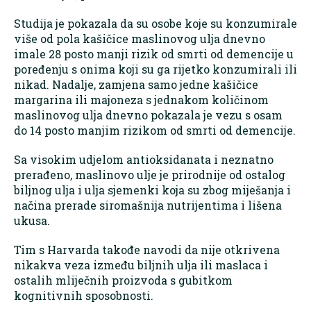
Studija je pokazala da su osobe koje su konzumirale
više od pola kašičice maslinovog ulja dnevno
imale 28 posto manji rizik od smrti od demencije u
poređenju s onima koji su ga rijetko konzumirali ili
nikad. Nadalje, zamjena samo jedne kašičice
margarina ili majoneza s jednakom količinom
maslinovog ulja dnevno pokazala je vezu s osam
do 14 posto manjim rizikom od smrti od demencije.
Sa visokim udjelom antioksidanata i neznatno
prerađeno, maslinovo ulje je prirodnije od ostalog
biljnog ulja i ulja sjemenki koja su zbog miješanja i
načina prerade siromašnija nutrijentima i lišena
ukusa.
Tim s Harvarda takođe navodi da nije otkrivena
nikakva veza između biljnih ulja ili maslaca i
ostalih mliječnih proizvoda s gubitkom
kognitivnih sposobnosti.