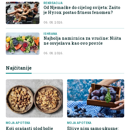
REKREACIJA
Od Njemačke do cijelog svijeta: Zašto
je Hyrox postao fitness fenomen?
06. 08. 2026.
ISHRANA
Najbolja namirnica za vrućine: Ništa
ne osvježava kao ovo povrće
06. 08. 2026.
Najčitanije
MOJA APOTEKA
MOJA APOTEKA
Koji orašasti plod bolje
Šljive nisu samo ukusne: