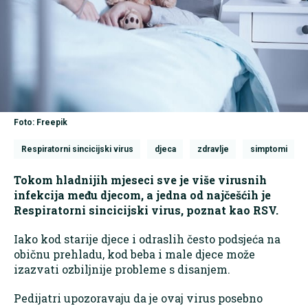
Foto: Freepik
Respiratorni sincicijski virus
djeca
zdravlje
simptomi
Tokom hladnijih mjeseci sve je više virusnih
infekcija među djecom, a jedna od najčešćih je
Respiratorni sincicijski virus, poznat kao RSV.
Iako kod starije djece i odraslih često podsjeća na
običnu prehladu, kod beba i male djece može
izazvati ozbiljnije probleme s disanjem.
Pedijatri upozoravaju da je ovaj virus posebno