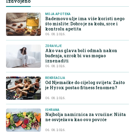
Izdvojeno
MOJA APOTEKA
Bademovo ulje ima više koristi nego
što mislite: Dobro je za kožu, srce i
kontrolu apetita
06. 08. 2026.
ZDRAVLJE
Ako vas glava boli odmah nakon
buđenja, uzrok bi vas mogao
iznenaditi
06. 08. 2026.
REKREACIJA
Od Njemačke do cijelog svijeta: Zašto
je Hyrox postao fitness fenomen?
06. 08. 2026.
ISHRANA
Najbolja namirnica za vrućine: Ništa
ne osvježava kao ovo povrće
06. 08. 2026.