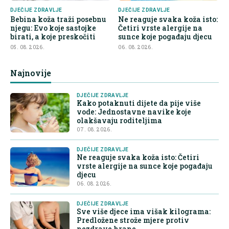
DJEČIJE ZDRAVLJE
DJEČIJE ZDRAVLJE
Bebina koža traži posebnu
Ne reaguje svaka koža isto:
njegu: Evo koje sastojke
Četiri vrste alergije na
birati, a koje preskočiti
sunce koje pogađaju djecu
05. 08. 2026.
06. 08. 2026.
Najnovije
DJEČIJE ZDRAVLJE
Kako potaknuti dijete da pije više
vode: Jednostavne navike koje
olakšavaju roditeljima
07. 08. 2026.
DJEČIJE ZDRAVLJE
Ne reaguje svaka koža isto: Četiri
vrste alergije na sunce koje pogađaju
djecu
06. 08. 2026.
DJEČIJE ZDRAVLJE
Sve više djece ima višak kilograma:
Predložene strože mjere protiv
nezdrave hrane