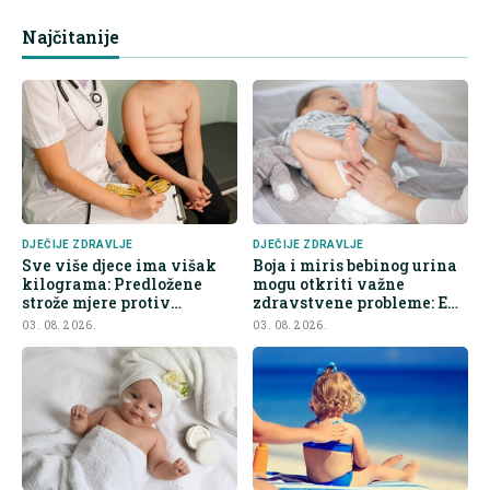
Najčitanije
DJEČIJE ZDRAVLJE
DJEČIJE ZDRAVLJE
Sve više djece ima višak
Boja i miris bebinog urina
kilograma: Predložene
mogu otkriti važne
strože mjere protiv
zdravstvene probleme: Evo
nezdrave hrane
na šta roditelji trebaju obr
03. 08. 2026.
03. 08. 2026.