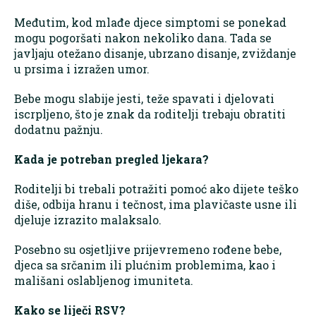
Međutim, kod mlađe djece simptomi se ponekad
mogu pogoršati nakon nekoliko dana. Tada se
javljaju otežano disanje, ubrzano disanje, zviždanje
u prsima i izražen umor.
Bebe mogu slabije jesti, teže spavati i djelovati
iscrpljeno, što je znak da roditelji trebaju obratiti
dodatnu pažnju.
Kada je potreban pregled ljekara?
Roditelji bi trebali potražiti pomoć ako dijete teško
diše, odbija hranu i tečnost, ima plavičaste usne ili
djeluje izrazito malaksalo.
Posebno su osjetljive prijevremeno rođene bebe,
djeca sa srčanim ili plućnim problemima, kao i
mališani oslabljenog imuniteta.
Kako se liječi RSV?