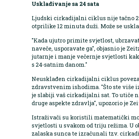
Usklađivanje sa 24 sata
Ljudski cirkadijalni ciklus nije tačno 2
otprilike 12 minuta duži. Može se uskla
"Kada ujutro primite svjetlost, ubrzavat
naveče, usporavate ga", objasnio je Zei
jutarnje i manje večernje svjetlosti kak
s 24-satnim danom."
Neusklađen cirkadijalni ciklus povez
zdravstvenim ishodima. "Što ste više iz
je slabiji vaš cirkadijalni sat. To utič
druge aspekte zdravlja", upozorio je Zei
Istraživači su koristili matematički mo
svjetlosti u svakom od triju režima. U o
zalaska sunca te izračunali tzv. cirkad