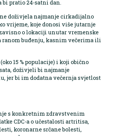
 bi pratio 24-satni dan.
ine doživjela najmanje cirkadijalno
ko vrijeme, koje donosi više jutarnje
u zavisno o lokaciji unutar vremenske
na ranom buđenju, kasnim večerima ili
(oko 15 % populacije) i koji obično
sata, doživjeli bi najmanje
, jer bi im dodatna večernja svjetlost
enje s konkretnim zdravstvenim
atke CDC-a o učestalosti artritisa,
esti, koronarne srčane bolesti,