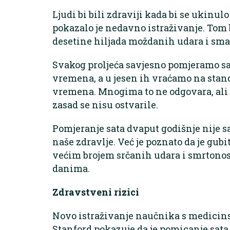
Ljudi bi bili zdraviji kada bi se ukinul
pokazalo je nedavno istraživanje. Tom 
desetine hiljada moždanih udara i sman
Svakog proljeća savjesno pomjeramo sa
vremena, a u jesen ih vraćamo na sta
vremena. Mnogima to ne odgovara, ali 
zasad se nisu ostvarile.
Pomjeranje sata dvaput godišnje nije s
naše zdravlje. Već je poznato da je gub
većim brojem srčanih udara i smrtono
danima.
Zdravstveni rizici
Novo istraživanje naučnika s medicins
Stanford pokazuje da je pomicanje sat