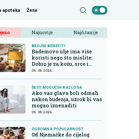
a apoteka
Žene
jeno
Najnovije
Najčitanije
BROJNI BENEFITI
Bademovo ulje ima više
koristi nego što mislite:
Dobro je za kožu, srce i
kontrolu apetita
06. 08. 2026.
ŠEST MOGUĆIH RAZLOGA
Ako vas glava boli odmah
nakon buđenja, uzrok bi vas
mogao iznenaditi
06. 08. 2026.
OGROMNA POPULARNOST
Od Njemačke do cijelog