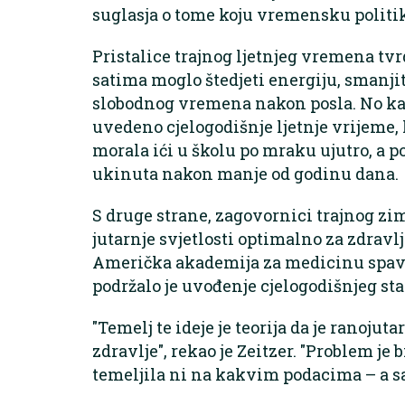
suglasja o tome koju vremensku politik
Pristalice trajnog ljetnjeg vremena tvr
satima moglo štedjeti energiju, smanji
slobodnog vremena nakon posla. No kad
uvedeno cjelogodišnje ljetnje vrijeme, l
morala ići u školu po mraku ujutro, a po
ukinuta nakon manje od godinu dana.
S druge strane, zagovornici trajnog zi
jutarnje svjetlosti optimalno za zdrav
Američka akademija za medicinu spava
podržalo je uvođenje cjelogodišnjeg s
"Temelj te ideje je teorija da je ranojuta
zdravlje", rekao je Zeitzer. "Problem je b
temeljila ni na kakvim podacima – a s