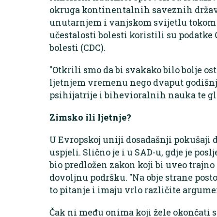
okruga kontinentalnih saveznih država
unutarnjem i vanjskom svijetlu tokom 
učestalosti bolesti koristili su podatke
bolesti (CDC).
"Otkrili smo da bi svakako bilo bolje os
ljetnjem vremenu nego dvaput godišnje 
psihijatrije i bihevioralnih nauka te gl
Zimsko ili ljetnje?
U Evropskoj uniji dosadašnji pokušaji 
uspjeli. Slično je i u SAD-u, gdje je po
bio predložen zakon koji bi uveo trajno 
dovoljnu podršku. "Na obje strane posto
to pitanje i imaju vrlo različite argumen
Čak ni među onima koji žele okončati 