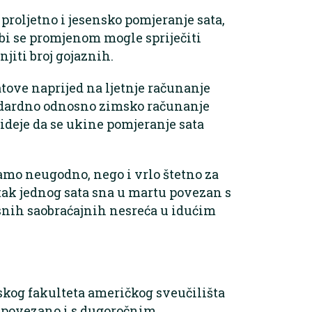
o proljetno i jesensko pomjeranje sata,
bi se promjenom mogle spriječiti
jiti broj gojaznih.
tove naprijed na ljetnje računanje
ndardno odnosno zimsko računanje
ideje da se ukine pomjeranje sata
amo neugodno, nego i vrlo štetno za
itak jednog sata sna u martu povezan s
snih saobraćajnih nesreća u idućim
kog fakulteta američkog sveučilišta
a povezano i s dugoročnim