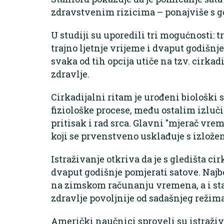
zdravstvenim rizicima – ponajviše s 
U studiji su uporedili tri mogućnosti: 
trajno ljetnje vrijeme i dvaput godišnje
svaka od tih opcija utiče na tzv. cirkad
zdravlje.
Cirkadijalni ritam je urođeni biološki s
fiziološke procese, među ostalim izlu
pritisak i rad srca. Glavni "mjerač vre
koji se prvenstveno usklađuje s izložen
Istraživanje otkriva da je s gledišta ci
dvaput godišnje pomjerati satove. Najbol
na zimskom računanju vremena, a i stal
zdravlje povoljnije od sadašnjeg režima
Američki naučnici sproveli su istraživ