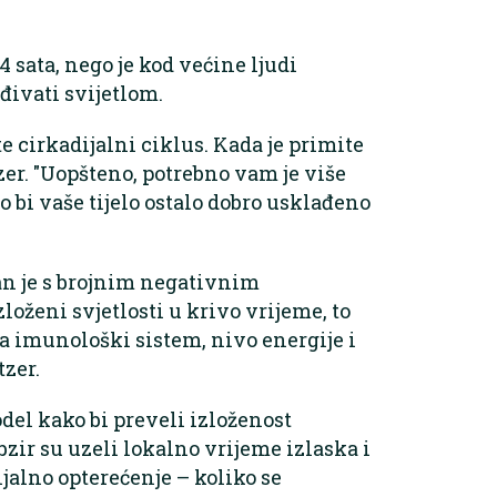
4 sata, nego je kod većine ljudi
đivati svijetlom.
e cirkadijalni ciklus. Kada je primite
tzer. "Uopšteno, potrebno vam je više
o bi vaše tijelo ostalo dobro usklađeno
an je s brojnim negativnim
loženi svjetlosti u krivo vrijeme, to
e na imunološki sistem, nivo energije i
tzer.
del kako bi preveli izloženost
bzir su uzeli lokalno vrijeme izlaska i
ijalno opterećenje – koliko se