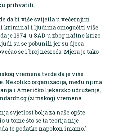
u prihvatiti.
de da bi više svijetla u večernjim
ti kriminal i ljudima omogućiti više
a je 1974. u SAD-u zbog naftne krize
judi su se pobunili jer su djeca
većao se i broj nesreća. Mjera je tako
mskog vremena tvrde da je više
lje. Nekoliko organizacija, među njima
nja i Američko ljekarsko udruženje,
tandardnog (zimskog) vremena.
rnja svjetlost bolja za naše opšte
io u tome što se ta teorija nije
ada te podatke napokon imamo."