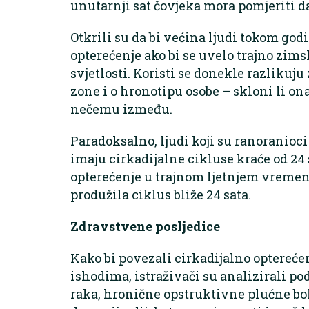
unutarnji sat čovjeka mora pomjeriti da
Otkrili su da bi većina ljudi tokom god
opterećenje ako bi se uvelo trajno zims
svjetlosti. Koristi se donekle razlikuj
zone i o hronotipu osobe – skloni li o
nečemu između.
Paradoksalno, ljudi koji su ranoranioci 
imaju cirkadijalne cikluse kraće od 24 
opterećenje u trajnom ljetnjem vremenu
produžila ciklus bliže 24 sata.
Zdravstvene posljedice
Kako bi povezali cirkadijalno optereć
ishodima, istraživači su analizirali pod
raka, hronične opstruktivne plućne bol