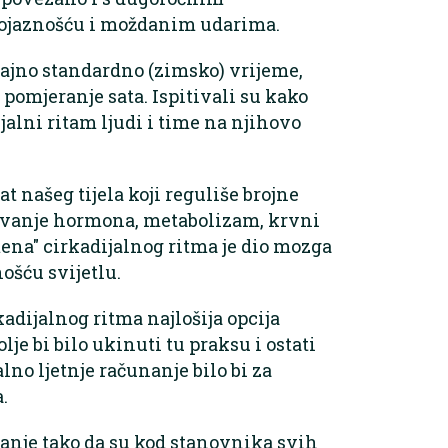
gojaznošću i moždanim udarima.
trajno standardno (zimsko) vrijeme,
 pomjeranje sata. Ispitivali su kako
ijalni ritam ljudi i time na njihovo
at našeg tijela koji reguliše brojne
čivanje hormona, metabolizam, krvni
mena" cirkadijalnog ritma je dio mozga
ošću svijetlu.
rkadijalnog ritma najlošija opcija
je bi bilo ukinuti tu praksu i ostati
no ljetnje računanje bilo bi za
.
anje tako da su kod stanovnika svih