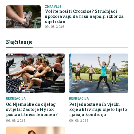
ZDRAVLJE
Volite nositi Crocsice? Stručnjaci
upozoravaju da nisu najbolji izbor za
cijeli dan
09. 08. 2026.
Najčitanije
REKREACIJA
REKREACIJA
Od Njemačke do cijelog
Pet jednostavnih vježbi
svijeta: Zašto je Hyrox
koje aktiviraju cijelo tijelo
postao fitness fenomen?
i jačaju kondiciju
06. 08. 2026.
09. 08. 2026.