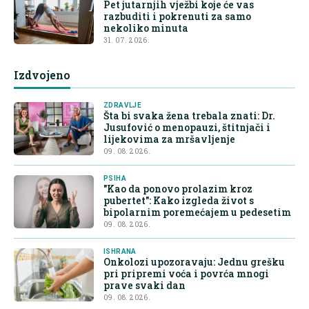
Pet jutarnjih vježbi koje će vas
razbuditi i pokrenuti za samo
nekoliko minuta
31. 07. 2026.
Izdvojeno
ZDRAVLJE
Šta bi svaka žena trebala znati: Dr.
Jusufović o menopauzi, štitnjači i
lijekovima za mršavljenje
09. 08. 2026.
PSIHA
"Kao da ponovo prolazim kroz
pubertet": Kako izgleda život s
bipolarnim poremećajem u pedesetim
09. 08. 2026.
ISHRANA
Onkolozi upozoravaju: Jednu grešku
pri pripremi voća i povrća mnogi
prave svaki dan
09. 08. 2026.