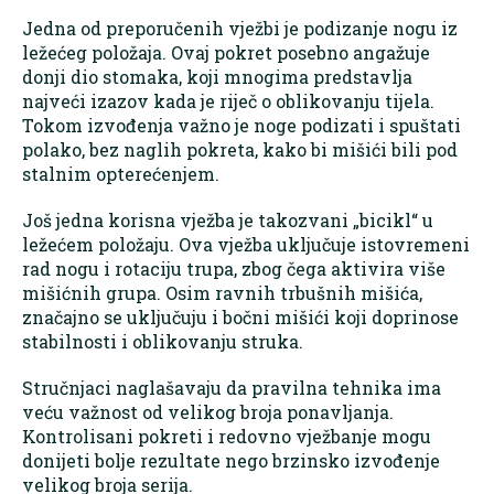
Jedna od preporučenih vježbi je podizanje nogu iz
ležećeg položaja. Ovaj pokret posebno angažuje
donji dio stomaka, koji mnogima predstavlja
najveći izazov kada je riječ o oblikovanju tijela.
Tokom izvođenja važno je noge podizati i spuštati
polako, bez naglih pokreta, kako bi mišići bili pod
stalnim opterećenjem.
Još jedna korisna vježba je takozvani „bicikl“ u
ležećem položaju. Ova vježba uključuje istovremeni
rad nogu i rotaciju trupa, zbog čega aktivira više
mišićnih grupa. Osim ravnih trbušnih mišića,
značajno se uključuju i bočni mišići koji doprinose
stabilnosti i oblikovanju struka.
Stručnjaci naglašavaju da pravilna tehnika ima
veću važnost od velikog broja ponavljanja.
Kontrolisani pokreti i redovno vježbanje mogu
donijeti bolje rezultate nego brzinsko izvođenje
velikog broja serija.