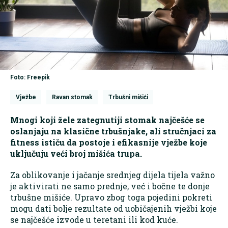
Foto: Freepik
Vježbe
Ravan stomak
Trbušni mišići
Mnogi koji žele zategnutiji stomak najčešće se
oslanjaju na klasične trbušnjake, ali stručnjaci za
fitness ističu da postoje i efikasnije vježbe koje
uključuju veći broj mišića trupa.
Za oblikovanje i jačanje srednjeg dijela tijela važno
je aktivirati ne samo prednje, već i bočne te donje
trbušne mišiće. Upravo zbog toga pojedini pokreti
mogu dati bolje rezultate od uobičajenih vježbi koje
se najčešće izvode u teretani ili kod kuće.