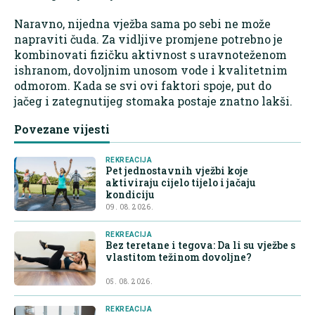
Naravno, nijedna vježba sama po sebi ne može
napraviti čuda. Za vidljive promjene potrebno je
kombinovati fizičku aktivnost s uravnoteženom
ishranom, dovoljnim unosom vode i kvalitetnim
odmorom. Kada se svi ovi faktori spoje, put do
jačeg i zategnutijeg stomaka postaje znatno lakši.
Povezane vijesti
REKREACIJA
Pet jednostavnih vježbi koje
aktiviraju cijelo tijelo i jačaju
kondiciju
09. 08. 2026.
REKREACIJA
Bez teretane i tegova: Da li su vježbe s
vlastitom težinom dovoljne?
05. 08. 2026.
REKREACIJA