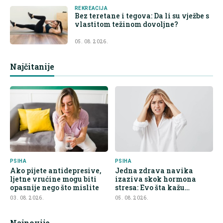
REKREACIJA
Bez teretane i tegova: Da li su vježbe s
vlastitom težinom dovoljne?
05. 08. 2026.
Najčitanije
PSIHA
PSIHA
Ako pijete antidepresive,
Jedna zdrava navika
ljetne vrućine mogu biti
izaziva skok hormona
opasnije nego što mislite
stresa: Evo šta kažu
endokrinolozi
03. 08. 2026.
05. 08. 2026.
Najnovije