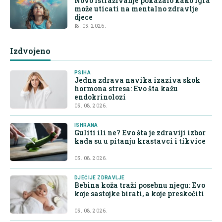
Novo istraživanje pokazalo kako igra
može uticati na mentalno zdravlje
djece
18. 05. 2026.
Izdvojeno
PSIHA
Jedna zdrava navika izaziva skok
hormona stresa: Evo šta kažu
endokrinolozi
05. 08. 2026.
ISHRANA
Guliti ili ne? Evo šta je zdraviji izbor
kada su u pitanju krastavci i tikvice
05. 08. 2026.
DJEČIJE ZDRAVLJE
Bebina koža traži posebnu njegu: Evo
koje sastojke birati, a koje preskočiti
05. 08. 2026.