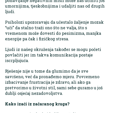
ponavljanje negativnih misli može nas učiniti još
umornijima, tjeskobnijima i udaljiti nas od drugih
ljudi.
Psiholozi upozoravaju da učestalo žaljenje mozak
“uči” da stalno traži ono što ne valja, što s
vremenom može dovesti do pesimizma, manjka
energije pa čak i fizičkog stresa.
Ljudi iz našeg okruženja također se mogu početi
povlačiti jer im takva komunikacija postaje
iscrpljujuća.
Rješenje nije u tome da glumimo da je sve
savršeno, već da pronađemo mjeru. Povremeno
izbacivanje frustracija je zdravo, ali ako ga
pretvorimo u životni stil, sami sebe guramo u još
dublji osjećaj nezadovoljstva.
Kako izaći iz začaranog kruga?